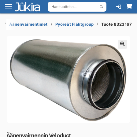
Hae tuotteita...
Siirry
Siirry
navigointiin
sisältöön
)
Äänenvaimentimet
Pyöreät Fläktgroup
Tuote 8323167
Äänenvaimennin Veloduct