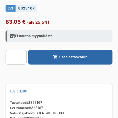
LVI
8323167
83,05
€
(alv 25,5%)
Ei noutoa myymälästä
Äänenvaimennin
Lisää ostoskoriin
Veloduct
määrä
TUOTETIEDOT
Tuotekoodi
8323167
LVI-numero
8323167
Valmistajakoodi
BDER-40-016-060