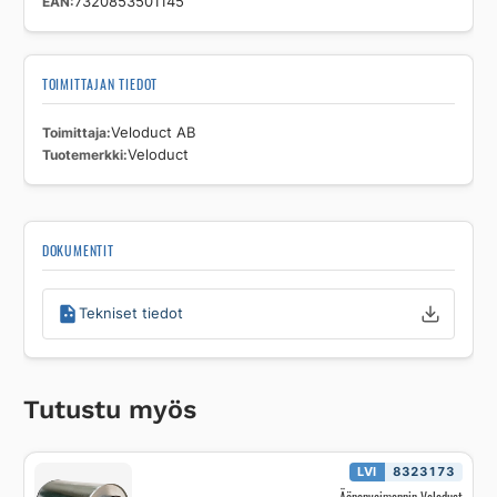
EAN
7320853501145
TOIMITTAJAN TIEDOT
Toimittaja
Veloduct AB
Tuotemerkki
Veloduct
DOKUMENTIT
Tekniset tiedot
Tutustu myös
LVI
8323173
Äänenvaimennin Veloduct