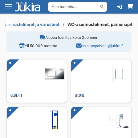
Hae tuotteita...
Siirry
Siirry
navigointiin
sisältöön
, asennustelineet ja varusteet
WC-asennustelineet, painonapit
Nopea toimitus koko Suomeen
Yli 50 000 tuotetta
asiakaspalvelu@jukira.fi
GEBERIT
GROHE