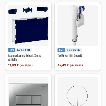
LVI
5756410
LVI
5733515
Asennuskaulus Geberit Sigma-
Täyttöventtiili Geberit
säiliölle
11,83
€
47,43
€
(alv 25,5%)
(alv 25,5%)