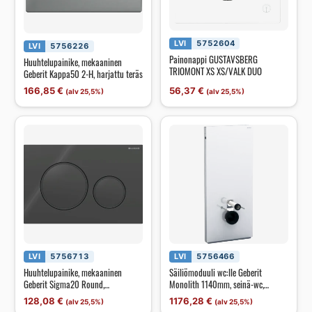
LVI
5752604
LVI
5756226
Painonappi GUSTAVSBERG
Huuhtelupainike, mekaaninen
TRIOMONT XS XS/VALK DUO
Geberit Kappa50 2-H, harjattu teräs
166,85
€
56,37
€
(alv 25,5%)
(alv 25,5%)
LVI
5756713
LVI
5756466
Huuhtelupainike, mekaaninen
Säiliömoduuli wc:lle Geberit
Geberit Sigma20 Round,
Monolith 1140mm, seinä-wc,
musta/mattamusta
valkoinen
128,08
€
1176,28
€
(alv 25,5%)
(alv 25,5%)