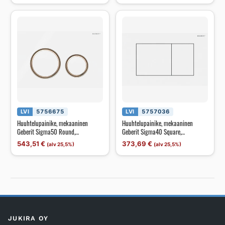
LVI
5756675
LVI
5757036
Huuhtelupainike, mekaaninen
Huuhtelupainike, mekaaninen
Geberit Sigma50 Round,
Geberit Sigma40 Square,
punakulta/valkoinen
mattavalkoinen
543,51
€
373,69
€
(alv 25,5%)
(alv 25,5%)
JUKIRA OY