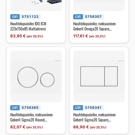
LVI
5751122
LVI
5756307
Huuhtelupainike IDO ICM
Huuhtelupainike, mekaaninen
223x150x85 Mattakromi
Geberit Omega20 Square,
valkoinen/kromattu
83,95
€
117,61
€
(alv 25,5%)
(alv 25,5%)
LVI
5756365
LVI
5756341
Huuhtelupainike, mekaaninen
Huuhtelupainike, mekaaninen
Geberit Sigma20 Round,
Geberit Sigma20 Square,
valkoinen/kromattu
valkoinen/kromattu
82,07
€
88,90
€
(alv 25,5%)
(alv 25,5%)