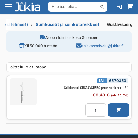
Hae tuotteita...
Siirry
Siirry
navigointiin
sisältöön
ippuatelineet)
Suihkusetit ja suihkutarvikkeet
Gustavsberg
Nopea toimitus koko Suomeen
Yli 50 000 tuotetta
asiakaspalvelu@jukira.fi
LVI
6570353
Suihkusetti GUSTAVSBERG perus suihkusetti 2.1
69,48
€
(alv 25,5%)
Suihkusetti
GUSTAVSBERG
perus
suihkusetti
2.1
määrä