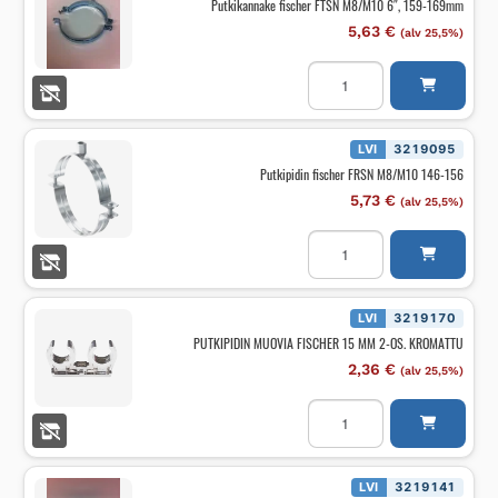
Putkikannake fischer FTSN M8/M10 6″, 159-169mm
5,63
€
(alv 25,5%)
Putkikannake
fischer
FTSN
M8/M10
6",
159-
LVI
3219095
169mm
Putkipidin fischer FRSN M8/M10 146-156
määrä
5,73
€
(alv 25,5%)
Putkipidin
fischer
FRSN
M8/M10
146-
156
LVI
3219170
määrä
PUTKIPIDIN MUOVIA FISCHER 15 MM 2-OS. KROMATTU
2,36
€
(alv 25,5%)
PUTKIPIDIN
MUOVIA
FISCHER
15
MM
2-
LVI
3219141