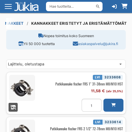
Hae tuotteita...
Siirry
Siirry
navigointiin
sisältöön
ANNAKKEET
KANNAKKEET ERISTETYT JA ERISTÄMÄTTÖMÄT
Nopea toimitus koko Suomeen
Yli 50 000 tuotetta
asiakaspalvelu@jukira.fi
LVI
3233608
Putkikannake fischer FRS 1″ 31-38mm M8/M10 HST
11,58
€
(alv 25,5%)
Putkikannake
fischer
FRS
1"
31-
38mm
LVI
3233614
M8/M10
Putkikannake fischer FRS 2 1/2″ 72-78mm M8/M10 HST
HST