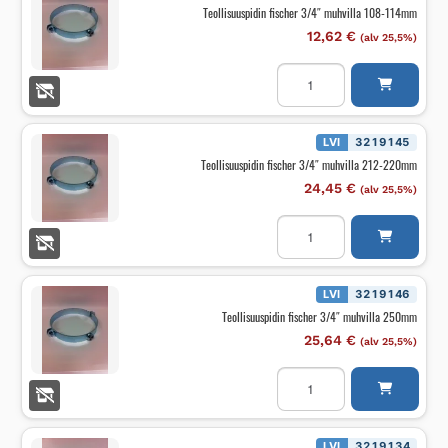
OS.
Teollisuuspidin fischer 3/4″ muhvilla 108-114mm
KROMATTU
määrä
12,62
€
(alv 25,5%)
Teollisuuspidin
fischer
3/4"
muhvilla
108-
114mm
LVI
3219145
määrä
Teollisuuspidin fischer 3/4″ muhvilla 212-220mm
24,45
€
(alv 25,5%)
Teollisuuspidin
fischer
3/4"
muhvilla
212-
220mm
LVI
3219146
määrä
Teollisuuspidin fischer 3/4″ muhvilla 250mm
25,64
€
(alv 25,5%)
Teollisuuspidin
fischer
3/4"
muhvilla
250mm
määrä
LVI
3219134