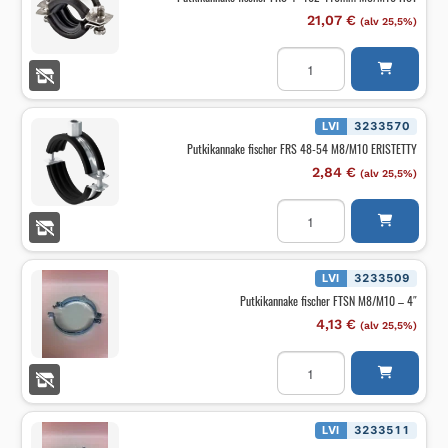
määrä
21,07
€
(alv 25,5%)
Putkikannake
fischer
FRS
4"
102-
116mm
LVI
3233570
M8/M10
Putkikannake fischer FRS 48-54 M8/M10 ERISTETTY
HST
määrä
2,84
€
(alv 25,5%)
Putkikannake
fischer
FRS
48-
54
M8/M10
LVI
3233509
ERISTETTY
Putkikannake fischer FTSN M8/M10 – 4″
määrä
4,13
€
(alv 25,5%)
Putkikannake
fischer
FTSN
M8/M10
-
4"
LVI
3233511
määrä