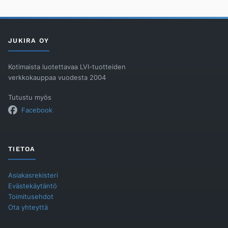
250mm
määrä
JUKIRA OY
Kotimaista luotettavaa LVI-tuotteiden
verkkokauppaa vuodesta 2004
Tutustu myös
Facebook
TIETOA
Asiakasrekisteri
Evästekäytäntö
Toimitusehdot
Ota yhteyttä