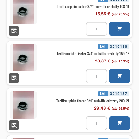
Teollisuuspidin fischer 3/4″ muhvilla eristetty 108-11
15,55
€
(alv 25,5%)
Teollisuuspidin
fischer
3/4"
muhvilla
eristetty
108-
LVI
3219136
11
Teollisuuspidin fischer 3/4″ muhvilla eristetty 159-16
määrä
23,37
€
(alv 25,5%)
Teollisuuspidin
fischer
3/4"
muhvilla
eristetty
159-
LVI
3219137
16
Teollisuuspidin fischer 3/4″ muhvilla eristetty 200-21
määrä
29,48
€
(alv 25,5%)
Teollisuuspidin
fischer
3/4"
muhvilla
eristetty