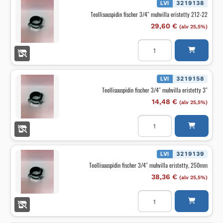
200-
LVI
3219138
21
Teollisuuspidin fischer 3/4″ muhvilla eristetty 212-22
määrä
29,60
€
(alv 25,5%)
Teollisuuspidin
fischer
3/4"
muhvilla
eristetty
212-
LVI
3219158
22
Teollisuuspidin fischer 3/4″ muhvilla eristetty 3″
määrä
14,48
€
(alv 25,5%)
Teollisuuspidin
fischer
3/4"
muhvilla
eristetty
3"
LVI
3219139
määrä
Teollisuuspidin fischer 3/4″ muhvilla eristetty, 250mm
38,36
€
(alv 25,5%)
Teollisuuspidin
fischer
3/4"
muhvilla
eristetty,