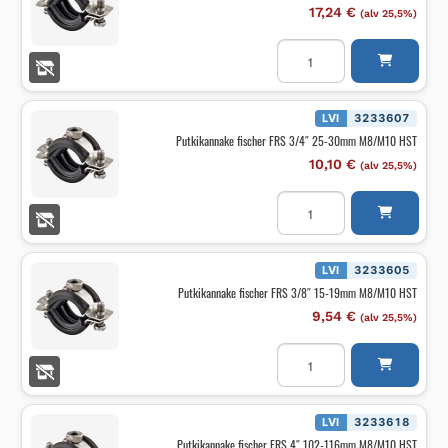
määrä
17,24
€
(alv 25,5%)
Putkikannake
fischer
FRS
2
1/2"
72-
LVI
3233607
78mm
Putkikannake fischer FRS 3/4″ 25-30mm M8/M10 HST
M8/M10
HST
10,10
€
(alv 25,5%)
määrä
Putkikannake
fischer
FRS
3/4"
25-
30mm
LVI
3233605
M8/M10
Putkikannake fischer FRS 3/8″ 15-19mm M8/M10 HST
HST
määrä
9,54
€
(alv 25,5%)
Putkikannake
fischer
FRS
3/8"
15-
19mm
LVI
3233618
M8/M10
Putkikannake fischer FRS 4″ 102-116mm M8/M10 HST
HST