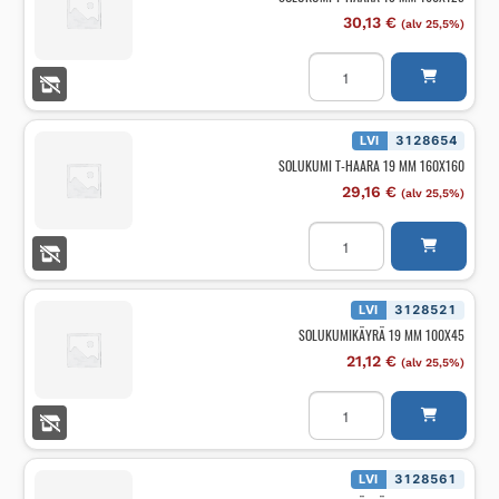
30,13
€
(alv 25,5%)
SOLUKUMI
T-
HAARA
19
MM
160X125
LVI
3128654
määrä
SOLUKUMI T-HAARA 19 MM 160X160
29,16
€
(alv 25,5%)
SOLUKUMI
T-
HAARA
19
MM
160X160
LVI
3128521
määrä
SOLUKUMIKÄYRÄ 19 MM 100X45
21,12
€
(alv 25,5%)
SOLUKUMIKÄYRÄ
19
MM
100X45
määrä
LVI
3128561