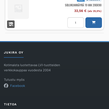
SOLUKUMIKÄYRÄ 19 MM 200X90
32,56
€
(alv 25,5%)
SOLUKUMIKÄYRÄ
19
MM
200X90
määrä
JUKIRA OY
Kotimaista luotettavaa LVI-tuotteiden
verkkokauppaa vuodesta 2004
Tutustu myös
Facebook
TIETOA