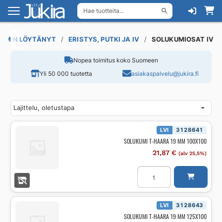
Hae tuotteita...
Siirry
Siirry
navigointiin
sisältöön
EMMIN LÖYTÄNYT
ERISTYS, PUTKI JA IV
SOLUKUMIOSAT IV
Nopea toimitus koko Suomeen
Yli 50 000 tuotetta
asiakaspalvelu@jukira.fi
LVI
3128641
SOLUKUMI T-HAARA 19 MM 100X100
21,87
€
(alv 25,5%)
SOLUKUMI
T-
HAARA
19
MM
100X100
LVI
3128643
määrä
SOLUKUMI T-HAARA 19 MM 125X100