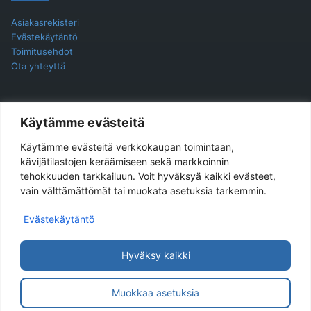
Asiakasrekisteri
Evästekäytäntö
Toimitusehdot
Ota yhteyttä
YHTEYSTIEDOT
Käytämme evästeitä
Käytämme evästeitä verkkokaupan toimintaan,
Jukira Oy
kävijätilastojen keräämiseen sekä markkoinnin
tehokkuuden tarkkailuun. Voit hyväksyä kaikki evästeet,
Haarlankatu 4 B 2
vain välttämättömät tai muokata asetuksia tarkemmin.
33230 Tampere
Evästekäytäntö
Yhteydenotot ensisijaisesti sähköpostilla.
Sähköpostiosoite
asiakaspalvelu@jukira.fi
Hyväksy kaikki
Y-tunnus: 1914565-6
Muokkaa asetuksia