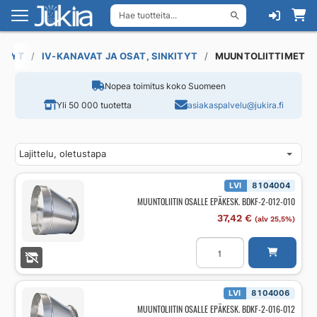
Hae tuotteita...
Siirry
Siirry
navigointiin
sisältöön
TÄNYT
IV-KANAVAT JA OSAT, SINKITYT
MUUNTOLIITTIMET
Nopea toimitus koko Suomeen
Yli 50 000 tuotetta
asiakaspalvelu@jukira.fi
LVI
8104004
MUUNTOLIITIN OSALLE EPÄKESK. BDKF-2-012-010
37,42
€
(alv 25,5%)
MUUNTOLIITIN
OSALLE
EPÄKESK.
BDKF-
2-
012-
LVI
8104006
010
MUUNTOLIITIN OSALLE EPÄKESK. BDKF-2-016-012
määrä