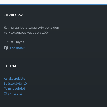
016
määrä
JUKIRA OY
Kotimaista luotettavaa LVI-tuotteiden
verkkokauppaa vuodesta 2004
Tutustu myös
Facebook
TIETOA
Asiakasrekisteri
Evästekäytäntö
Toimitusehdot
Ota yhteyttä