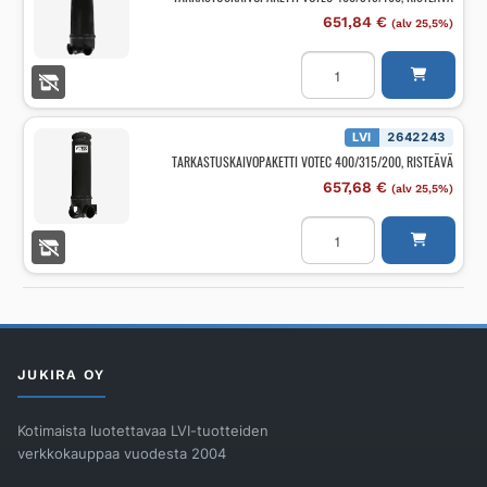
651,84
€
(alv 25,5%)
TARKASTUSKAIVOPAKETT
VOTEC
400/315/160,
RISTEÄVÄ
määrä
LVI
2642243
TARKASTUSKAIVOPAKETTI VOTEC 400/315/200, RISTEÄVÄ
657,68
€
(alv 25,5%)
TARKASTUSKAIVOPAKETT
VOTEC
400/315/200,
RISTEÄVÄ
määrä
JUKIRA OY
Kotimaista luotettavaa LVI-tuotteiden
verkkokauppaa vuodesta 2004