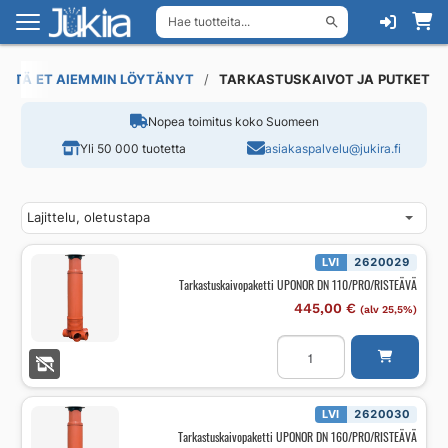
Hae tuotteita...
Siirry
Siirry
navigointiin
sisältöön
 MITÄ ET AIEMMIN LÖYTÄNYT
TARKASTUSKAIVOT JA PUTKET
Nopea toimitus koko Suomeen
Yli 50 000 tuotetta
asiakaspalvelu@jukira.fi
LVI
2620029
Tarkastuskaivopaketti UPONOR DN 110/PRO/RISTEÄVÄ
445,00
€
(alv 25,5%)
Tarkastuskaivopaketti
UPONOR
DN
110/PRO/RISTEÄVÄ
määrä
LVI
2620030
Tarkastuskaivopaketti UPONOR DN 160/PRO/RISTEÄVÄ