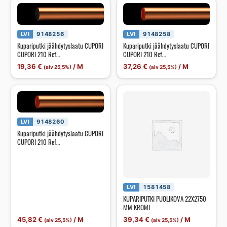
LVI
9148256
LVI
9148258
Kupariputki jäähdytyslaatu CUPORI
Kupariputki jäähdytyslaatu CUPORI
CUPORI 210 Ref
CUPORI 210 Ref
18.0x1.0/16.0x5.0m
22.0x1.0/20.0x5.0m
19,36
€
/
M
37,26
€
/
M
(alv 25,5%)
(alv 25,5%)
LVI
9148260
Kupariputki jäähdytyslaatu CUPORI
CUPORI 210 Ref
28.0x1.5/25.0x5.0m
LVI
1581458
KUPARIPUTKI PUOLIKOVA 22X2750
MM KROMI
45,82
€
/
M
39,34
€
/
M
(alv 25,5%)
(alv 25,5%)