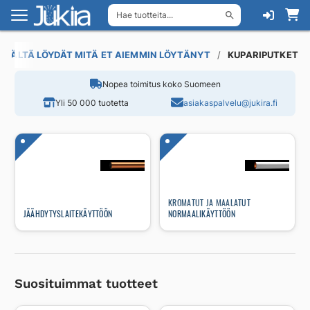
Hae tuotteita...
Siirry
Siirry
navigointiin
sisältöön
TÄÄLTÄ LÖYDÄT MITÄ ET AIEMMIN LÖYTÄNYT
KUPARIPUTKET
Nopea toimitus koko Suomeen
Yli 50 000 tuotetta
asiakaspalvelu@jukira.fi
KROMATUT JA MAALATUT
JÄÄHDYTYSLAITEKÄYTTÖÖN
NORMAALIKÄYTTÖÖN
Suosituimmat tuotteet