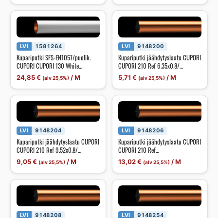
LVI
1581264
LVI
9148200
Kupariputki SFS-EN1057/puolik.
Kupariputki jäähdytyslaatu CUPORI
CUPORI CUPORI 130 White
CUPORI 210 Ref 6.35x0.8/
15.0x13.0/3m (R250) maalattu
4.75x15m
24,85
€
/
M
5,71
€
/
M
(alv 25,5%)
(alv 25,5%)
LVI
9148204
LVI
9148206
Kupariputki jäähdytyslaatu CUPORI
Kupariputki jäähdytyslaatu CUPORI
CUPORI 210 Ref 9.52x0.8/
CUPORI 210 Ref
7.92x15m
12.70x0.8/11.10x15m
9,05
€
/
M
13,02
€
/
M
(alv 25,5%)
(alv 25,5%)
LVI
9148208
LVI
9148254