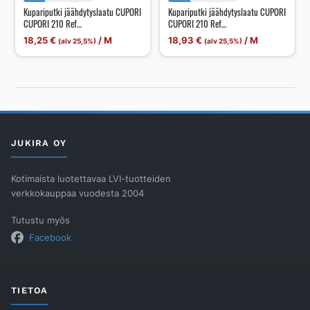
Kupariputki jäähdytyslaatu CUPORI
Kupariputki jäähdytyslaatu CUPORI
CUPORI 210 Ref
CUPORI 210 Ref
15.87x1.0/13.87x15m
15.0x1.0/13.0x5.0m
18,25
€
/
M
18,93
€
/
M
(alv 25,5%)
(alv 25,5%)
JUKIRA OY
Kotimaista luotettavaa LVI-tuotteiden
verkkokauppaa vuodesta 2004
Tutustu myös
Facebook
TIETOA