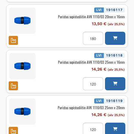
1110/03
110mm
x
LVI
1916117
90mm
Puristus supistusliitin AVK 1110/03 20mm x 16mm
määrä
13,50
€
(alv 25,5%)
Puristus
supistusliitin
AVK
1110/03
20mm
x
LVI
1916118
16mm
Puristus supistusliitin AVK 1110/03 25mm x 16mm
määrä
14,26
€
(alv 25,5%)
Puristus
supistusliitin
AVK
1110/03
25mm
x
LVI
1916119
16mm
Puristus supistusliitin AVK 1110/03 25mm x 20mm
määrä
14,26
€
(alv 25,5%)
Puristus
supistusliitin
AVK