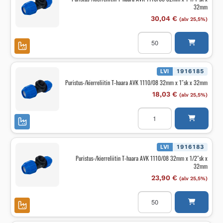
32mm
x
25mm
30,04
€
(alv 25,5%)
määrä
Puristus-/kierreliitin
T-
haara
AVK
1110/08
32mm
LVI
1916185
x
Puristus-/kierreliitin T-haara AVK 1110/08 32mm x 1″sk x 32mm
1
1/4"sk
18,03
€
(alv 25,5%)
x
32mm
Puristus-/kierreliitin
määrä
T-
haara
AVK
1110/08
32mm
LVI
1916183
x
Puristus-/kierreliitin T-haara AVK 1110/08 32mm x 1/2″sk x
1"sk
32mm
x
32mm
23,90
€
(alv 25,5%)
määrä
Puristus-/kierreliitin
T-
haara
AVK
1110/08