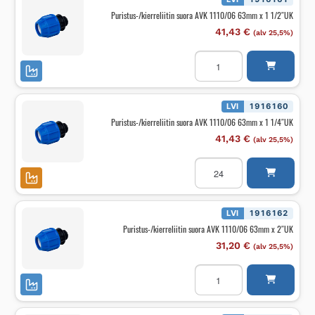
2"UK
Puristus-/kierreliitin suora AVK 1110/06 63mm x 1 1/2″UK
määrä
41,43
€
(alv 25,5%)
Puristus-/kierreliitin
suora
AVK
1110/06
63mm
x
LVI
1916160
1
Puristus-/kierreliitin suora AVK 1110/06 63mm x 1 1/4″UK
1/2"UK
määrä
41,43
€
(alv 25,5%)
Puristus-/kierreliitin
suora
AVK
1110/06
63mm
x
LVI
1916162
1
Puristus-/kierreliitin suora AVK 1110/06 63mm x 2″UK
1/4"UK
määrä
31,20
€
(alv 25,5%)
Puristus-/kierreliitin
suora
AVK
1110/06
63mm