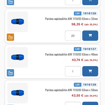
AVK
1110/03
50mm
x
LVI
1916126
40mm
Puristus supistusliitin AVK 1110/03 63mm x 32mm
määrä
58,35
€
(alv 25,5%)
Puristus
supistusliitin
AVK
1110/03
63mm
x
LVI
1916127
32mm
Puristus supistusliitin AVK 1110/03 63mm x 40mm
määrä
42,74
€
(alv 25,5%)
Puristus
supistusliitin
AVK
1110/03
63mm
x
LVI
1916128
40mm
Puristus supistusliitin AVK 1110/03 63mm x 50mm
määrä
43,55
€
(alv 25,5%)
Puristus