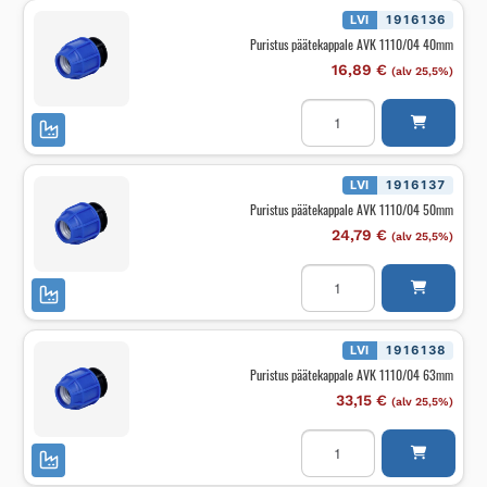
32mm
määrä
LVI
1916136
Puristus päätekappale AVK 1110/04 40mm
16,89
€
(alv 25,5%)
Puristus
päätekappale
AVK
1110/04
40mm
määrä
LVI
1916137
Puristus päätekappale AVK 1110/04 50mm
24,79
€
(alv 25,5%)
Puristus
päätekappale
AVK
1110/04
50mm
määrä
LVI
1916138
Puristus päätekappale AVK 1110/04 63mm
33,15
€
(alv 25,5%)
Puristus
päätekappale
AVK
1110/04