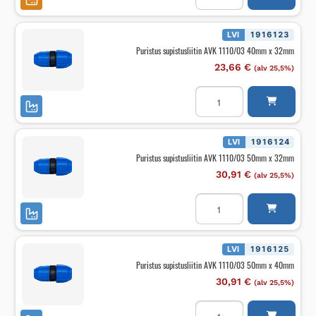
AVK
1110/03
40mm
x
LVI
1916123
25mm
Puristus supistusliitin AVK 1110/03 40mm x 32mm
määrä
23,66
€
(alv 25,5%)
Puristus
supistusliitin
AVK
1110/03
40mm
x
LVI
1916124
32mm
Puristus supistusliitin AVK 1110/03 50mm x 32mm
määrä
30,91
€
(alv 25,5%)
Puristus
supistusliitin
AVK
1110/03
50mm
x
LVI
1916125
32mm
Puristus supistusliitin AVK 1110/03 50mm x 40mm
määrä
30,91
€
(alv 25,5%)
Puristus
supistusliitin