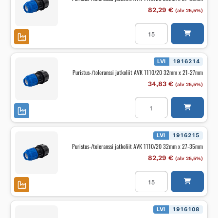
määrä
82,29
€
(alv 25,5%)
Puristus-/toleranssi
jatkoliit
AVK
1110/20
25mm
x
LVI
1916214
27-
Puristus-/toleranssi jatkoliit AVK 1110/20 32mm x 21-27mm
35mm
määrä
34,83
€
(alv 25,5%)
Puristus-/toleranssi
jatkoliit
AVK
1110/20
32mm
x
LVI
1916215
21-
Puristus-/toleranssi jatkoliit AVK 1110/20 32mm x 27-35mm
27mm
määrä
82,29
€
(alv 25,5%)
Puristus-/toleranssi
jatkoliit
AVK
1110/20
32mm
x
LVI
1916108
27-