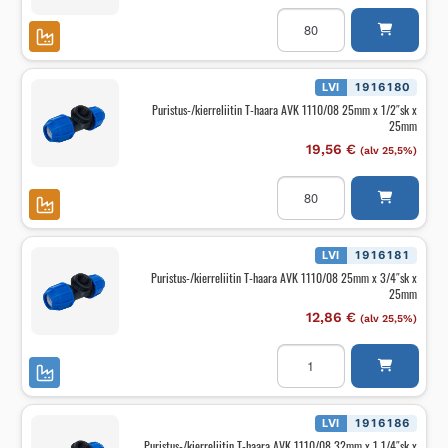
määrä
Puristus-/kierreliitin
T-
haara
AVK
1110/08
25mm
LVI
1916180
x
Puristus-/kierreliitin T-haara AVK 1110/08 25mm x 1/2″sk x
1"sk
25mm
x
25mm
19,56
€
(alv 25,5%)
määrä
Puristus-/kierreliitin
T-
haara
AVK
1110/08
25mm
LVI
1916181
x
Puristus-/kierreliitin T-haara AVK 1110/08 25mm x 3/4″sk x
1/2"sk
25mm
x
25mm
12,86
€
(alv 25,5%)
määrä
Puristus-/kierreliitin
T-
haara
AVK
1110/08
25mm
LVI
1916186
x
Puristus-/kierreliitin T-haara AVK 1110/08 32mm x 1 1/4″sk x
3/4"sk