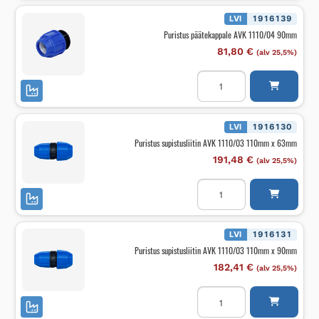
63mm
määrä
LVI
1916139
Puristus päätekappale AVK 1110/04 90mm
81,80
€
(alv 25,5%)
Puristus
päätekappale
AVK
1110/04
90mm
määrä
LVI
1916130
Puristus supistusliitin AVK 1110/03 110mm x 63mm
191,48
€
(alv 25,5%)
Puristus
supistusliitin
AVK
1110/03
110mm
x
LVI
1916131
63mm
Puristus supistusliitin AVK 1110/03 110mm x 90mm
määrä
182,41
€
(alv 25,5%)
Puristus
supistusliitin
AVK