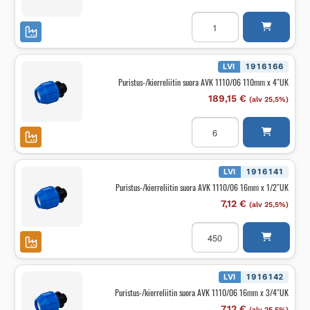
Puristus-/kierreliitin
suora
AVK
1110/06
110mm
x
LVI
1916166
3"UK
Puristus-/kierreliitin suora AVK 1110/06 110mm x 4″UK
määrä
189,15
€
(alv 25,5%)
Puristus-/kierreliitin
suora
AVK
1110/06
110mm
x
LVI
1916141
4"UK
Puristus-/kierreliitin suora AVK 1110/06 16mm x 1/2″UK
määrä
7,12
€
(alv 25,5%)
Puristus-/kierreliitin
suora
AVK
1110/06
16mm
x
LVI
1916142
1/2"UK
Puristus-/kierreliitin suora AVK 1110/06 16mm x 3/4″UK
määrä
7,12
€
(alv 25,5%)