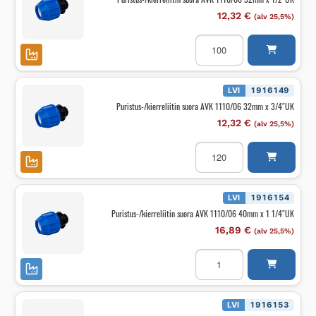
määrä
12,32
€
(alv 25,5%)
Puristus-/kierreliitin
suora
AVK
1110/06
32mm
x
LVI
1916149
1/2"UK
Puristus-/kierreliitin suora AVK 1110/06 32mm x 3/4″UK
määrä
12,32
€
(alv 25,5%)
Puristus-/kierreliitin
suora
AVK
1110/06
32mm
x
LVI
1916154
3/4"UK
Puristus-/kierreliitin suora AVK 1110/06 40mm x 1 1/4″UK
määrä
16,89
€
(alv 25,5%)
Puristus-/kierreliitin
suora
AVK
1110/06
40mm
x
LVI
1916153
1