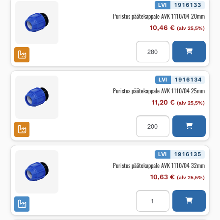
määrä
LVI
1916133
Puristus päätekappale AVK 1110/04 20mm
10,46
€
(alv 25,5%)
Puristus
päätekappale
AVK
1110/04
20mm
määrä
LVI
1916134
Puristus päätekappale AVK 1110/04 25mm
11,20
€
(alv 25,5%)
Puristus
päätekappale
AVK
1110/04
25mm
määrä
LVI
1916135
Puristus päätekappale AVK 1110/04 32mm
10,63
€
(alv 25,5%)
Puristus
päätekappale
AVK
1110/04