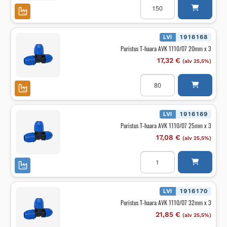
T-
haara
AVK
1110/07
16mm
LVI
1916168
x
Puristus T-haara AVK 1110/07 20mm x 3
3
määrä
17,32
€
(alv 25,5%)
Puristus
T-
haara
AVK
1110/07
20mm
LVI
1916169
x
Puristus T-haara AVK 1110/07 25mm x 3
3
määrä
17,08
€
(alv 25,5%)
Puristus
T-
haara
AVK
1110/07
25mm
LVI
1916170
x
Puristus T-haara AVK 1110/07 32mm x 3
3
määrä
21,85
€
(alv 25,5%)