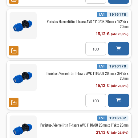
haara
AVK
1110/08
16mm
LVI
1916178
x
Puristus-/kierreliitin T-haara AVK 1110/08 20mm x 1/2″sk x
3/4"sk
20mm
x
16mm
15,12
€
(alv 25,5%)
määrä
Puristus-/kierreliitin
T-
haara
AVK
1110/08
20mm
LVI
1916179
x
Puristus-/kierreliitin T-haara AVK 1110/08 20mm x 3/4″sk x
1/2"sk
20mm
x
20mm
15,12
€
(alv 25,5%)
määrä
Puristus-/kierreliitin
T-
haara
AVK
1110/08
20mm
LVI
1916182
x
Puristus-/kierreliitin T-haara AVK 1110/08 25mm x 1″sk x 25mm
3/4"sk
x
21,13
€
(alv 25,5%)
20mm