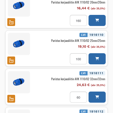
Puristus korjausliitin AVK 1110/02 20mm/20mm
16,44
€
(alv 25,5%)
Puristus
korjausliitin
AVK
1110/02
20mm/20mm
määrä
LVI
1916110
Puristus korjausliitin AVK 1110/02 25mm/25mm
19,10
€
(alv 25,5%)
Puristus
korjausliitin
AVK
1110/02
25mm/25mm
määrä
LVI
1916111
Puristus korjausliitin AVK 1110/02 32mm/32mm
24,63
€
(alv 25,5%)
Puristus
korjausliitin
AVK
1110/02
32mm/32mm
määrä
LVI
1916112