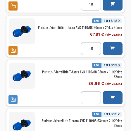
T-
haara
AVK
1110/08
50mm
LVI
1916189
x
Puristus-/kierreliitin T-haara AVK 1110/08 50mm x 2″sk x 50mm
1
1/4"sk
67,81
€
(alv 25,5%)
x
50mm
Puristus-/kierreliitin
määrä
T-
haara
AVK
1110/08
50mm
LVI
1916190
x
Puristus-/kierreliitin T-haara AVK 1110/08 63mm x 1 1/2″sk x
2"sk
63mm
x
50mm
86,66
€
(alv 25,5%)
määrä
Puristus-/kierreliitin
T-
haara
AVK
1110/08
63mm
LVI
1916192
x
Puristus-/kierreliitin T-haara AVK 1110/08 63mm x 2 1/2″sk x
1
63mm
1/2"sk
x