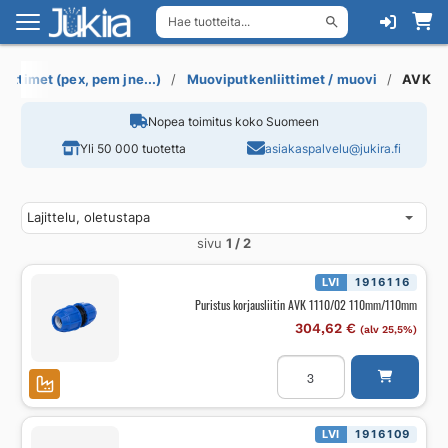
Hae tuotteita...
Siirry
Siirry
navigointiin
sisältöön
iittimet (pex, pem jne...)
Muoviputkenliittimet / muovi
AVK
Nopea toimitus koko Suomeen
Yli 50 000 tuotetta
asiakaspalvelu@jukira.fi
sivu
1 / 2
LVI
1916116
Puristus korjausliitin AVK 1110/02 110mm/110mm
304,62
€
(alv 25,5%)
Puristus
korjausliitin
AVK
1110/02
110mm/110mm
määrä
LVI
1916109