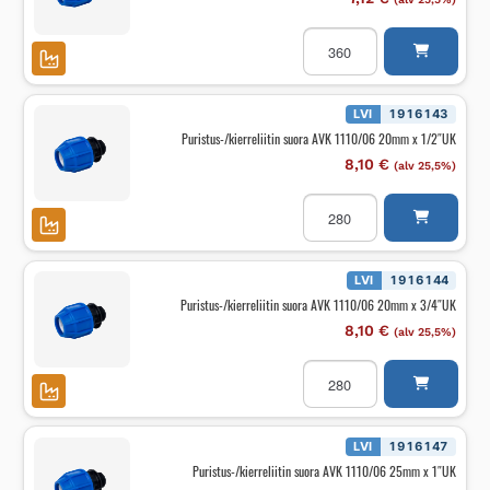
Puristus-/kierreliitin
suora
AVK
1110/06
16mm
x
LVI
1916143
3/4"UK
Puristus-/kierreliitin suora AVK 1110/06 20mm x 1/2″UK
määrä
8,10
€
(alv 25,5%)
Puristus-/kierreliitin
suora
AVK
1110/06
20mm
x
LVI
1916144
1/2"UK
Puristus-/kierreliitin suora AVK 1110/06 20mm x 3/4″UK
määrä
8,10
€
(alv 25,5%)
Puristus-/kierreliitin
suora
AVK
1110/06
20mm
x
LVI
1916147
3/4"UK
Puristus-/kierreliitin suora AVK 1110/06 25mm x 1″UK
määrä