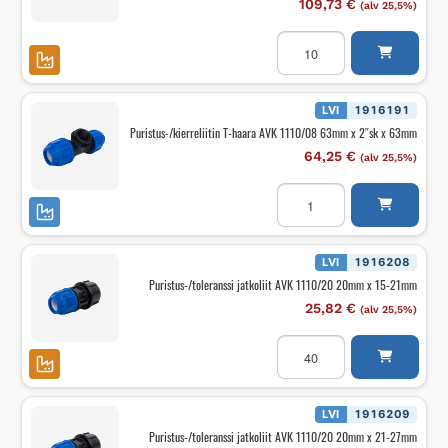
109,73
€
(alv 25,5%)
63mm
määrä
Puristus-/kierreliitin
T-
haara
AVK
1110/08
63mm
LVI
1916191
x
Puristus-/kierreliitin T-haara AVK 1110/08 63mm x 2″sk x 63mm
2
1/2"sk
64,25
€
(alv 25,5%)
x
63mm
Puristus-/kierreliitin
määrä
T-
haara
AVK
1110/08
63mm
LVI
1916208
x
Puristus-/toleranssi jatkoliit AVK 1110/20 20mm x 15-21mm
2"sk
x
25,82
€
(alv 25,5%)
63mm
määrä
Puristus-/toleranssi
jatkoliit
AVK
1110/20
20mm
x
LVI
1916209
15-
Puristus-/toleranssi jatkoliit AVK 1110/20 20mm x 21-27mm
21mm