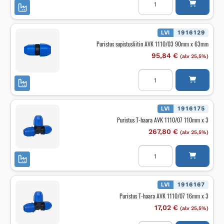
supistusliitin
AVK
1110/03
63mm
x
LVI
1916129
50mm
Puristus supistusliitin AVK 1110/03 90mm x 63mm
määrä
95,84
€
(alv 25,5%)
Puristus
supistusliitin
AVK
1110/03
90mm
x
LVI
1916175
63mm
Puristus T-haara AVK 1110/07 110mm x 3
määrä
267,80
€
(alv 25,5%)
Puristus
T-
haara
AVK
1110/07
110mm
LVI
1916167
x
Puristus T-haara AVK 1110/07 16mm x 3
3
määrä
17,02
€
(alv 25,5%)
Puristus