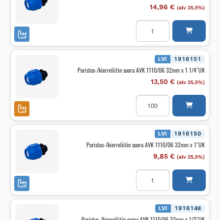
14,96
€
(alv 25,5%)
Puristus-/kierreliitin
suora
AVK
1110/06
32mm
x
LVI
1916151
1
Puristus-/kierreliitin suora AVK 1110/06 32mm x 1 1/4″UK
1/2"UK
määrä
13,50
€
(alv 25,5%)
Puristus-/kierreliitin
suora
AVK
1110/06
32mm
x
LVI
1916150
1
Puristus-/kierreliitin suora AVK 1110/06 32mm x 1″UK
1/4"UK
määrä
9,85
€
(alv 25,5%)
Puristus-/kierreliitin
suora
AVK
1110/06
32mm
x
LVI
1916148
1"UK
Puristus-/kierreliitin suora AVK 1110/06 32mm x 1/2″UK