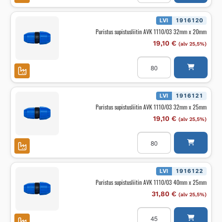
1110/03
25mm
x
LVI
1916120
20mm
Puristus supistusliitin AVK 1110/03 32mm x 20mm
määrä
19,10
€
(alv 25,5%)
Puristus
supistusliitin
AVK
1110/03
32mm
x
LVI
1916121
20mm
Puristus supistusliitin AVK 1110/03 32mm x 25mm
määrä
19,10
€
(alv 25,5%)
Puristus
supistusliitin
AVK
1110/03
32mm
x
LVI
1916122
25mm
Puristus supistusliitin AVK 1110/03 40mm x 25mm
määrä
31,80
€
(alv 25,5%)
Puristus
supistusliitin