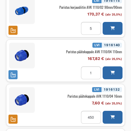
LVI
1916115
Puristus korjausliitin AVK 1110/02 90mm/90mm
170,37
€
(alv 25,5%)
Puristus
korjausliitin
AVK
1110/02
90mm/90mm
määrä
LVI
1916140
Puristus päätekappale AVK 1110/04 110mm
167,82
€
(alv 25,5%)
Puristus
päätekappale
AVK
1110/04
110mm
määrä
LVI
1916132
Puristus päätekappale AVK 1110/04 16mm
7,60
€
(alv 25,5%)
Puristus
päätekappale
AVK
1110/04
16mm