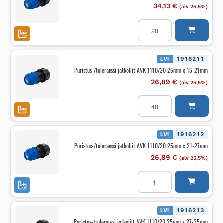
määrä
34,13
€
(alv 25,5%)
Puristus-/toleranssi
jatkoliit
AVK
1110/20
20mm
x
LVI
1916211
21-
Puristus-/toleranssi jatkoliit AVK 1110/20 25mm x 15-21mm
27mm
määrä
26,89
€
(alv 25,5%)
Puristus-/toleranssi
jatkoliit
AVK
1110/20
25mm
x
LVI
1916212
15-
Puristus-/toleranssi jatkoliit AVK 1110/20 25mm x 21-27mm
21mm
määrä
26,89
€
(alv 25,5%)
Puristus-/toleranssi
jatkoliit
AVK
1110/20
25mm
x
LVI
1916213
21-
Puristus-/toleranssi jatkoliit AVK 1110/20 25mm x 27-35mm
27mm