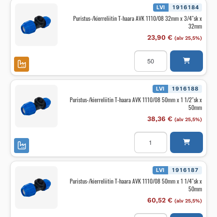
32mm
LVI
1916184
x
Puristus-/kierreliitin T-haara AVK 1110/08 32mm x 3/4″sk x
1/2"sk
32mm
x
32mm
23,90
€
(alv 25,5%)
määrä
Puristus-/kierreliitin
T-
haara
AVK
1110/08
32mm
LVI
1916188
x
Puristus-/kierreliitin T-haara AVK 1110/08 50mm x 1 1/2″sk x
3/4"sk
50mm
x
32mm
38,36
€
(alv 25,5%)
määrä
Puristus-/kierreliitin
T-
haara
AVK
1110/08
50mm
LVI
1916187
x
Puristus-/kierreliitin T-haara AVK 1110/08 50mm x 1 1/4″sk x
1
50mm
1/2"sk
x
60,52
€
(alv 25,5%)
50mm
määrä
Puristus-/kierreliitin