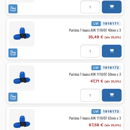
Puristus
T-
haara
AVK
1110/07
32mm
LVI
1916171
x
Puristus T-haara AVK 1110/07 40mm x 3
3
määrä
35,49
€
(alv 25,5%)
Puristus
T-
haara
AVK
1110/07
40mm
LVI
1916172
x
Puristus T-haara AVK 1110/07 50mm x 3
3
määrä
47,71
€
(alv 25,5%)
Puristus
T-
haara
AVK
1110/07
50mm
LVI
1916173
x
Puristus T-haara AVK 1110/07 63mm x 3
3
määrä
67,58
€
(alv 25,5%)