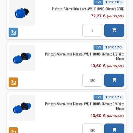
x
LVI
1916163
2"UK
Puristus-/kierreliitin suora AVK 1110/06 90mm x 3″UK
määrä
72,27
€
(alv 25,5%)
Puristus-/kierreliitin
suora
AVK
1110/06
90mm
x
LVI
1916176
3"UK
Puristus-/kierreliitin T-haara AVK 1110/08 16mm x 1/2”sk x
määrä
16mm
13,60
€
(alv 25,5%)
Puristus-/kierreliitin
T-
haara
AVK
1110/08
16mm
LVI
1916177
x
Puristus-/kierreliitin T-haara AVK 1110/08 16mm x 3/4″sk x
1/2''sk
16mm
x
16mm
13,60
€
(alv 25,5%)
määrä
Puristus-/kierreliitin
T-