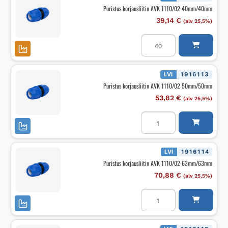
Puristus korjausliitin AVK 1110/02 40mm/40mm
39,14
€
(alv 25,5%)
Puristus
korjausliitin
AVK
1110/02
40mm/40mm
määrä
LVI
1916113
Puristus korjausliitin AVK 1110/02 50mm/50mm
53,82
€
(alv 25,5%)
Puristus
korjausliitin
AVK
1110/02
50mm/50mm
määrä
LVI
1916114
Puristus korjausliitin AVK 1110/02 63mm/63mm
70,88
€
(alv 25,5%)
Puristus
korjausliitin
AVK
1110/02
63mm/63mm
määrä