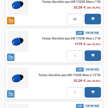
Puristus-/kierreliitin suora AVK 1110/06 40mm x 1″UK
1/4"UK
määrä
22,29
€
(alv 25,5%)
Puristus-/kierreliitin
suora
AVK
1110/06
40mm
x
LVI
1916156
1"UK
Puristus-/kierreliitin suora AVK 1110/06 40mm x 2″UK
määrä
17,79
€
(alv 25,5%)
Puristus-/kierreliitin
suora
AVK
1110/06
40mm
x
LVI
1916155
2"UK
Puristus-/kierreliitin suora AVK 1110/06 40mm x1 1/2″UK
määrä
22,29
€
(alv 25,5%)
Puristus-/kierreliitin
suora
AVK
1110/06
40mm
x1
LVI
1916158