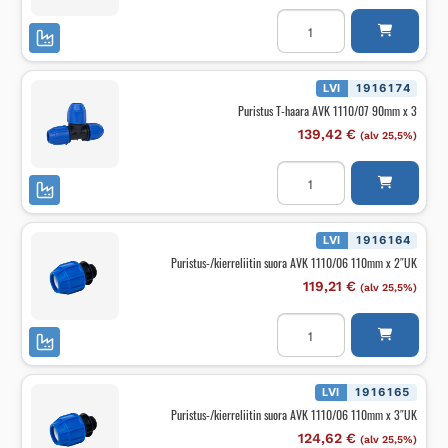
Puristus
T-
haara
AVK
1110/07
63mm
LVI
1916174
x
Puristus T-haara AVK 1110/07 90mm x 3
3
määrä
139,42
€
(alv 25,5%)
Puristus
T-
haara
AVK
1110/07
90mm
LVI
1916164
x
Puristus-/kierreliitin suora AVK 1110/06 110mm x 2″UK
3
määrä
119,21
€
(alv 25,5%)
Puristus-/kierreliitin
suora
AVK
1110/06
110mm
x
LVI
1916165
2"UK
Puristus-/kierreliitin suora AVK 1110/06 110mm x 3″UK
määrä
124,62
€
(alv 25,5%)