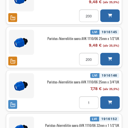
9,48
€
(alv 25,5%)
Puristus-/kierreliitin
suora
AVK
1110/06
25mm
x
LVI
1916145
1"UK
Puristus-/kierreliitin suora AVK 1110/06 25mm x 1/2″UK
määrä
9,48
€
(alv 25,5%)
Puristus-/kierreliitin
suora
AVK
1110/06
25mm
x
LVI
1916146
1/2"UK
Puristus-/kierreliitin suora AVK 1110/06 25mm x 3/4″UK
määrä
7,78
€
(alv 25,5%)
Puristus-/kierreliitin
suora
AVK
1110/06
25mm
x
LVI
1916152
3/4"UK
Puristus-/kierreliitin suora AVK 1110/06 32mm x 1 1/2″UK
määrä