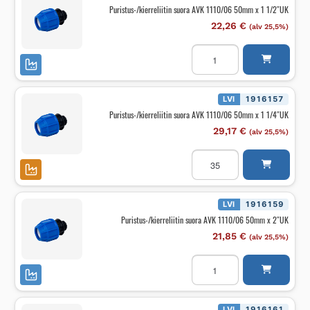
1/2"UK
Puristus-/kierreliitin suora AVK 1110/06 50mm x 1 1/2″UK
määrä
22,26
€
(alv 25,5%)
Puristus-/kierreliitin
suora
AVK
1110/06
50mm
x
LVI
1916157
1
Puristus-/kierreliitin suora AVK 1110/06 50mm x 1 1/4″UK
1/2"UK
määrä
29,17
€
(alv 25,5%)
Puristus-/kierreliitin
suora
AVK
1110/06
50mm
x
LVI
1916159
1
Puristus-/kierreliitin suora AVK 1110/06 50mm x 2″UK
1/4"UK
määrä
21,85
€
(alv 25,5%)
Puristus-/kierreliitin
suora
AVK
1110/06
50mm
x
LVI
1916161