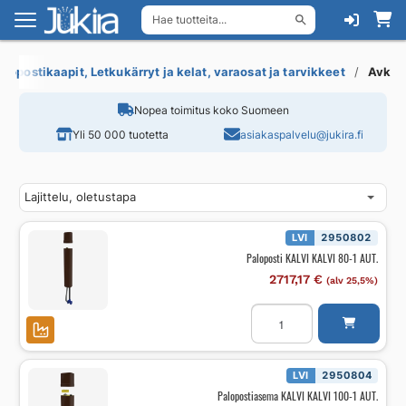
Hae tuotteita...
Siirry
Siirry
navigointiin
sisältöön
alopostikaapit, Letkukärryt ja kelat, varaosat ja tarvikkeet
Avk
Nopea toimitus koko Suomeen
Yli 50 000 tuotetta
asiakaspalvelu@jukira.fi
LVI
2950802
Paloposti KALVI KALVI 80-1 AUT.
2717,17
€
(alv 25,5%)
Paloposti
KALVI
KALVI
80-
1
AUT.
LVI
2950804
määrä
Palopostiasema KALVI KALVI 100-1 AUT.