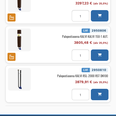
3297,23
€
(alv 25,5%)
Palopostiasema
KALVI
KALVI
100-
1
AUT.
LVI
2950806
määrä
Palopostiasema KALVI KALVI 150-1 AUT.
3805,48
€
(alv 25,5%)
Palopostiasema
KALVI
KALVI
150-
1
AUT.
LVI
2950810
määrä
Palopostiasema KALVI RSL-2000 RST DN100
2879,91
€
(alv 25,5%)
Palopostiasema
KALVI
RSL-
2000
RST
DN100
määrä