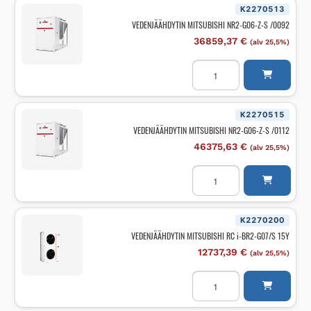
S
K2270513
/0082
VEDENJÄÄHDYTIN MITSUBISHI NR2-G06-Z-S /0092
määrä
36859,37
€
(alv 25,5%)
VEDENJÄÄHDYTIN
MITSUBISHI
NR2-
G06-
Z-
S
K2270515
/0092
VEDENJÄÄHDYTIN MITSUBISHI NR2-G06-Z-S /0112
määrä
46375,63
€
(alv 25,5%)
VEDENJÄÄHDYTIN
MITSUBISHI
NR2-
G06-
Z-
S
K2270200
/0112
VEDENJÄÄHDYTIN MITSUBISHI RC i-BR2-G07/S 15Y
määrä
12737,39
€
(alv 25,5%)
VEDENJÄÄHDYTIN
MITSUBISHI
RC
i-