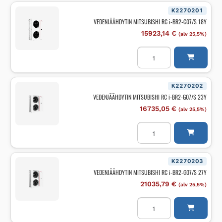
BR2-
G07/S
K2270201
15Y
VEDENJÄÄHDYTIN MITSUBISHI RC i-BR2-G07/S 18Y
määrä
15923,14
€
(alv 25,5%)
VEDENJÄÄHDYTIN
MITSUBISHI
RC
i-
BR2-
G07/S
K2270202
18Y
VEDENJÄÄHDYTIN MITSUBISHI RC i-BR2-G07/S 23Y
määrä
16735,05
€
(alv 25,5%)
VEDENJÄÄHDYTIN
MITSUBISHI
RC
i-
BR2-
G07/S
K2270203
23Y
VEDENJÄÄHDYTIN MITSUBISHI RC i-BR2-G07/S 27Y
määrä
21035,79
€
(alv 25,5%)
VEDENJÄÄHDYTIN
MITSUBISHI
RC
i-