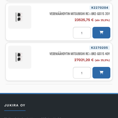
BR2-
G07/S
K2270204
27Y
VEDENJÄÄHDYTIN MITSUBISHI RC i-BR2-G07/S 35Y
määrä
23525,75
€
(alv 25,5%)
VEDENJÄÄHDYTIN
MITSUBISHI
RC
i-
BR2-
G07/S
K2270205
35Y
VEDENJÄÄHDYTIN MITSUBISHI RC i-BR2-G07/S 40Y
määrä
27021,20
€
(alv 25,5%)
VEDENJÄÄHDYTIN
MITSUBISHI
RC
i-
BR2-
G07/S
40Y
määrä
JUKIRA OY