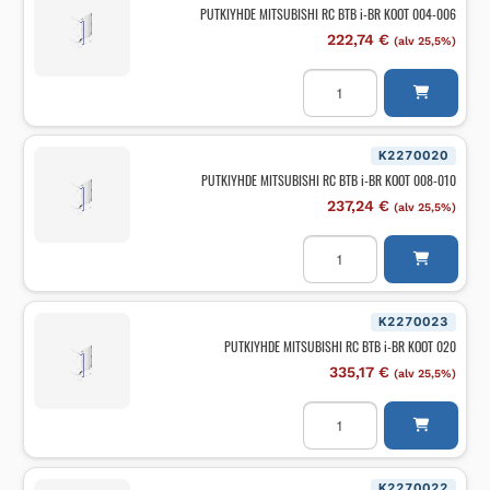
KOKO
PUTKIYHDE MITSUBISHI RC BTB i-BR KOOT 004-006
015
määrä
222,74
€
(alv 25,5%)
PUTKIYHDE
MITSUBISHI
RC
BTB
i-
BR
K2270020
KOOT
PUTKIYHDE MITSUBISHI RC BTB i-BR KOOT 008-010
004-
006
237,24
€
(alv 25,5%)
määrä
PUTKIYHDE
MITSUBISHI
RC
BTB
i-
BR
K2270023
KOOT
PUTKIYHDE MITSUBISHI RC BTB i-BR KOOT 020
008-
010
335,17
€
(alv 25,5%)
määrä
PUTKIYHDE
MITSUBISHI
RC
BTB
i-
BR
K2270022