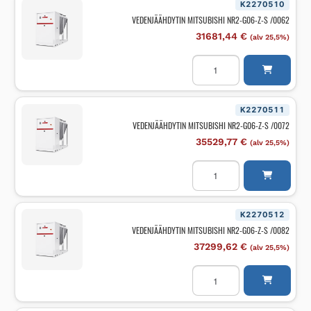
S
K2270510
/0052
VEDENJÄÄHDYTIN MITSUBISHI NR2-G06-Z-S /0062
määrä
31681,44
€
(alv 25,5%)
VEDENJÄÄHDYTIN
MITSUBISHI
NR2-
G06-
Z-
S
K2270511
/0062
VEDENJÄÄHDYTIN MITSUBISHI NR2-G06-Z-S /0072
määrä
35529,77
€
(alv 25,5%)
VEDENJÄÄHDYTIN
MITSUBISHI
NR2-
G06-
Z-
S
K2270512
/0072
VEDENJÄÄHDYTIN MITSUBISHI NR2-G06-Z-S /0082
määrä
37299,62
€
(alv 25,5%)
VEDENJÄÄHDYTIN
MITSUBISHI
NR2-
G06-
Z-