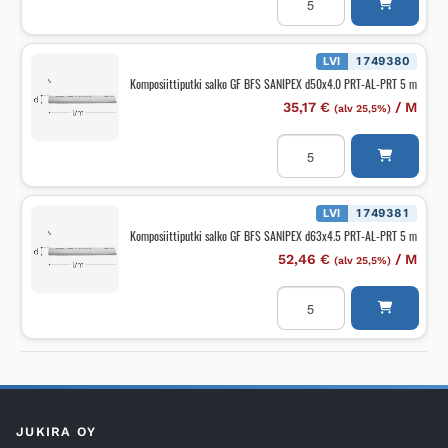
salko
GF
BFS
SANIPEX
d40x3.5
LVI
1749380
PRT-
Komposiittiputki salko GF BFS SANIPEX d50x4.0 PRT-AL-PRT 5 m
AL-
PRT
35,17
€
/
M
(alv 25,5%)
5
m
Komposiittiputki
määrä
salko
GF
BFS
SANIPEX
d50x4.0
LVI
1749381
PRT-
Komposiittiputki salko GF BFS SANIPEX d63x4.5 PRT-AL-PRT 5 m
AL-
PRT
52,46
€
/
M
(alv 25,5%)
5
m
Komposiittiputki
määrä
salko
GF
BFS
SANIPEX
d63x4.5
PRT-
AL-
PRT
5
m
JUKIRA OY
määrä