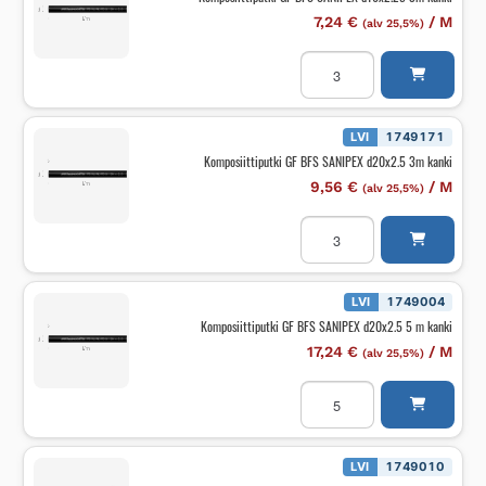
7,24
€
/
M
(alv 25,5%)
Komposiittiputki
GF
BFS
SANIPEX
d16x2.25
3m
LVI
1749171
kanki
Komposiittiputki GF BFS SANIPEX d20x2.5 3m kanki
määrä
9,56
€
/
M
(alv 25,5%)
Komposiittiputki
GF
BFS
SANIPEX
d20x2.5
3m
LVI
1749004
kanki
Komposiittiputki GF BFS SANIPEX d20x2.5 5 m kanki
määrä
17,24
€
/
M
(alv 25,5%)
Komposiittiputki
GF
BFS
SANIPEX
d20x2.5
5
LVI
1749010
m