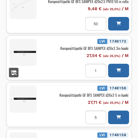
Komposiittiputki GF BFS SANIPEX d20x2.5 PN10 50 m rulla
kanki
määrä
9,48
€
/
M
(alv 25,5%)
Komposiittiputki
GF
BFS
SANIPEX
d20x2.5
PN10
LVI
1749172
50
Komposiittiputki GF BFS SANIPEX d26x3 3m kanki
m
rulla
27,54
€
/
M
(alv 25,5%)
määrä
Komposiittiputki
GF
BFS
SANIPEX
d26x3
3m
LVI
1749156
kanki
Komposiittiputki GF BFS SANIPEX d26x3 5 m kanki
määrä
27,71
€
/
M
(alv 25,5%)
Komposiittiputki
GF
BFS
SANIPEX
d26x3
5
LVI
1749158