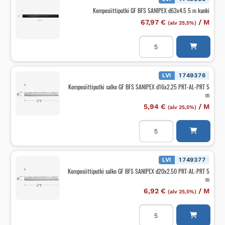
m
Komposiittiputki GF BFS SANIPEX d63x4.5 5 m kanki
kanki
määrä
67,97
€
/
M
(alv 25,5%)
Komposiittiputki
GF
BFS
SANIPEX
d63x4.5
5
LVI
1749376
m
Komposiittiputki salko GF BFS SANIPEX d16x2.25 PRT-AL-PRT 5
kanki
m
määrä
5,94
€
/
M
(alv 25,5%)
Komposiittiputki
salko
GF
BFS
SANIPEX
d16x2.25
LVI
1749377
PRT-
Komposiittiputki salko GF BFS SANIPEX d20x2.50 PRT-AL-PRT 5
AL-
m
PRT
5
6,92
€
/
M
(alv 25,5%)
m
määrä
Komposiittiputki
salko
GF