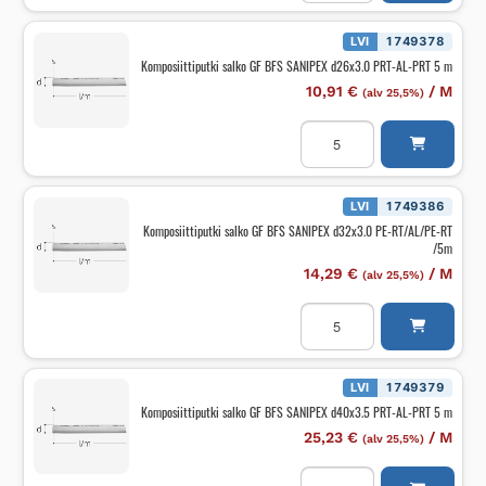
BFS
SANIPEX
d20x2.50
LVI
1749378
PRT-
Komposiittiputki salko GF BFS SANIPEX d26x3.0 PRT-AL-PRT 5 m
AL-
PRT
10,91
€
/
M
(alv 25,5%)
5
m
Komposiittiputki
määrä
salko
GF
BFS
SANIPEX
d26x3.0
LVI
1749386
PRT-
Komposiittiputki salko GF BFS SANIPEX d32x3.0 PE-RT/AL/PE-RT
AL-
/5m
PRT
5
14,29
€
/
M
(alv 25,5%)
m
määrä
Komposiittiputki
salko
GF
BFS
SANIPEX
d32x3.0
LVI
1749379
PE-
Komposiittiputki salko GF BFS SANIPEX d40x3.5 PRT-AL-PRT 5 m
RT/AL/PE-
RT
25,23
€
/
M
(alv 25,5%)
/5m
määrä
Komposiittiputki