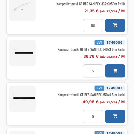
m
Komposiittiputki GF BFS SANIPEX d32x3/50m PN10
kanki
määrä
21,35
€
/
M
(alv 25,5%)
Komposiittiputki
GF
BFS
SANIPEX
d32x3/50m
PN10
LVI
1749006
määrä
Komposiittiputki GF BFS SANIPEX d40x3 5 m kanki
36,76
€
/
M
(alv 25,5%)
Komposiittiputki
GF
BFS
SANIPEX
d40x3
5
LVI
1749007
m
Komposiittiputki GF BFS SANIPEX d50x4 5 m kanki
kanki
määrä
49,98
€
/
M
(alv 25,5%)
Komposiittiputki
GF
BFS
SANIPEX
d50x4
5
LVI
1749008