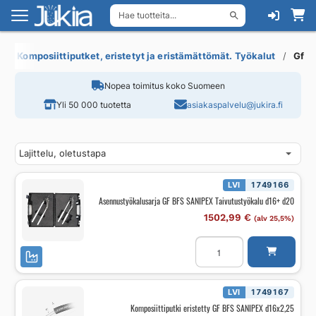
Hae tuotteita...
Siirry
Siirry
navigointiin
sisältöön
Komposiittiputket, eristetyt ja eristämättömät. Työkalut
Gf
Nopea toimitus koko Suomeen
Yli 50 000 tuotetta
asiakaspalvelu@jukira.fi
LVI
1749166
Asennustyökalusarja GF BFS SANIPEX Taivutustyökalu d16+ d20
1502,99
€
(alv 25,5%)
Asennustyökalusarja
GF
BFS
SANIPEX
Taivutustyökalu
d16+
LVI
1749167
d20
Komposiittiputki eristetty GF BFS SANIPEX d16x2,25
määrä