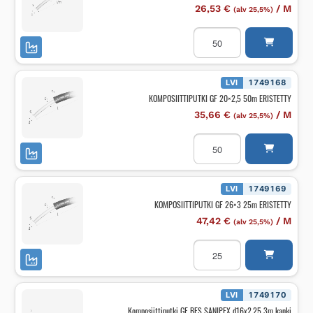
26,53
€
/
M
(alv 25,5%)
Komposiittiputki
eristetty
GF
BFS
SANIPEX
d16x2,25
LVI
1749168
määrä
KOMPOSIITTIPUTKI GF 20×2,5 50m ERISTETTY
35,66
€
/
M
(alv 25,5%)
KOMPOSIITTIPUTKI
GF
20x2,5
50m
ERISTETTY
määrä
LVI
1749169
KOMPOSIITTIPUTKI GF 26×3 25m ERISTETTY
47,42
€
/
M
(alv 25,5%)
KOMPOSIITTIPUTKI
GF
26x3
25m
ERISTETTY
määrä
LVI
1749170
Komposiittiputki GF BFS SANIPEX d16x2.25 3m kanki