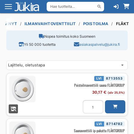
Hae tuotteita...
Siirry
Siirry
navigointiin
sisältöön
LÖYTÄNYT
ILMANVAIHTOVENTTIILIT
POISTOILMA
FLÄKT
Nopea toimitus koko Suomeen
Yli 50 000 tuotetta
asiakaspalvelu@jukira.fi
LVI
8713553
Poistoilmaventtiili sauna FLÄKTGROUP
30,17
€
(alv 25,5%)
Poistoilmaventtiili
sauna
FLÄKTGROUP
määrä
LVI
8714782
Saunaventtiili ip-pakattu FLÄKTGROUP