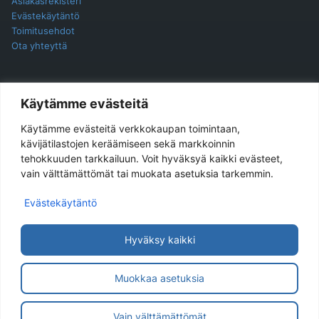
Asiakasrekisteri
Evästekäytäntö
Toimitusehdot
Ota yhteyttä
YHTEYSTIEDOT
Käytämme evästeitä
Käytämme evästeitä verkkokaupan toimintaan,
Jukira Oy
kävijätilastojen keräämiseen sekä markkoinnin
tehokkuuden tarkkailuun. Voit hyväksyä kaikki evästeet,
Haarlankatu 4 B 2
vain välttämättömät tai muokata asetuksia tarkemmin.
33230 Tampere
Evästekäytäntö
Yhteydenotot ensisijaisesti sähköpostilla.
Sähköpostiosoite
asiakaspalvelu@jukira.fi
Hyväksy kaikki
Y-tunnus: 1914565-6
Muokkaa asetuksia
© 2026 Jukira Oy
Vain välttämättömät