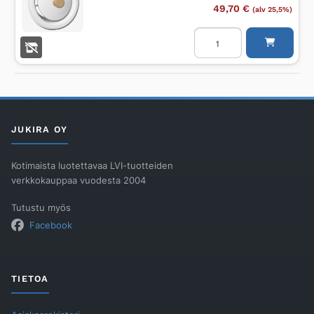
49,70
€
(alv 25,5%)
Saunaventtiili
ip-
pakattu
FLÄKTGROUP
määrä
JUKIRA OY
Kotimaista luotettavaa LVI-tuotteiden
verkkokauppaa vuodesta 2004
Tutustu myös
Facebook
TIETOA