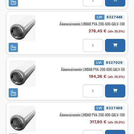
PVA-
200-
300-
GALV-
LVI
8327446
50
Äänenvaimennin LINDAB PVA-200-600-GALV-100
määrä
276,45
€
(alv 25,5%)
Äänenvaimennin
LINDAB
PVA-
200-
600-
GALV-
LVI
8327026
100
Äänenvaimennin LINDAB PVA-200-600-GALV-50
määrä
194,26
€
(alv 25,5%)
Äänenvaimennin
LINDAB
PVA-
200-
600-
GALV-
LVI
8327466
50
Äänenvaimennin LINDAB PVA-200-900-GALV-100
määrä
317,80
€
(alv 25,5%)
Äänenvaimennin