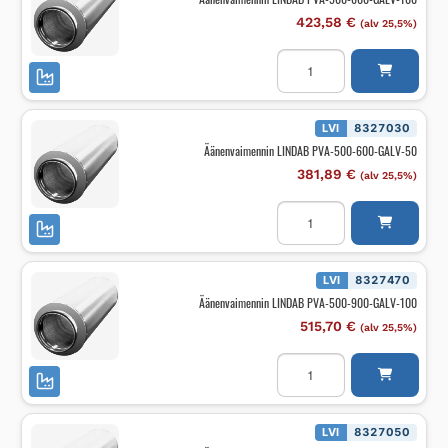
määrä
423,58
€
(alv 25,5%)
Äänenvaimennin
LINDAB
PVA-
500-
600-
GALV-
LVI
8327030
100
Äänenvaimennin LINDAB PVA-500-600-GALV-50
määrä
381,89
€
(alv 25,5%)
Äänenvaimennin
LINDAB
PVA-
500-
600-
GALV-
LVI
8327470
50
Äänenvaimennin LINDAB PVA-500-900-GALV-100
määrä
515,70
€
(alv 25,5%)
Äänenvaimennin
LINDAB
PVA-
500-
900-
GALV-
LVI
8327050
100