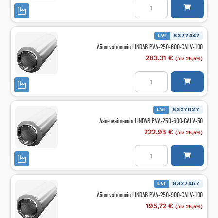
LINDAB
PVA-
250-
1200-
GALV-
LVI
8327447
50
Äänenvaimennin LINDAB PVA-250-600-GALV-100
määrä
283,31
€
(alv 25,5%)
Äänenvaimennin
LINDAB
PVA-
250-
600-
GALV-
LVI
8327027
100
Äänenvaimennin LINDAB PVA-250-600-GALV-50
määrä
222,98
€
(alv 25,5%)
Äänenvaimennin
LINDAB
PVA-
250-
600-
GALV-
LVI
8327467
50
Äänenvaimennin LINDAB PVA-250-900-GALV-100
määrä
195,72
€
(alv 25,5%)