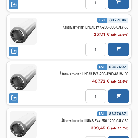
LINDAB
PVA-
200-
900-
GALV-
LVI
8327046
100
Äänenvaimennin LINDAB PVA-200-900-GALV-50
määrä
257,11
€
(alv 25,5%)
Äänenvaimennin
LINDAB
PVA-
200-
900-
GALV-
LVI
8327507
50
Äänenvaimennin LINDAB PVA-250-1200-GALV-100
määrä
407,72
€
(alv 25,5%)
Äänenvaimennin
LINDAB
PVA-
250-
1200-
GALV-
LVI
8327087
100
Äänenvaimennin LINDAB PVA-250-1200-GALV-50
määrä
309,45
€
(alv 25,5%)
Äänenvaimennin