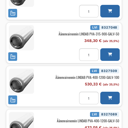
Äänenvaimennin
LINDAB
PVA-
315-
900-
GALV-
LVI
8327048
100
Äänenvaimennin LINDAB PVA-315-900-GALV-50
määrä
348,30
€
(alv 25,5%)
Äänenvaimennin
LINDAB
PVA-
315-
900-
GALV-
LVI
8327509
50
Äänenvaimennin LINDAB PVA-400-1200-GALV-100
määrä
530,33
€
(alv 25,5%)
Äänenvaimennin
LINDAB
PVA-
400-
1200-
GALV-
LVI
8327089
100
Äänenvaimennin LINDAB PVA-400-1200-GALV-50
määrä
433,05
€
(alv 25,5%)