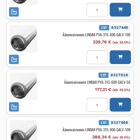
Äänenvaimennin
LINDAB
PVA-
315-
1200-
GALV-
LVI
8327448
50
Äänenvaimennin LINDAB PVA-315-600-GALV-100
määrä
339,76
€
(alv 25,5%)
Äänenvaimennin
LINDAB
PVA-
315-
600-
GALV-
LVI
8327028
100
Äänenvaimennin LINDAB PVA-315-600-GALV-50
määrä
177,21
€
(alv 25,5%)
Äänenvaimennin
LINDAB
PVA-
315-
600-
GALV-
LVI
8327468
50
Äänenvaimennin LINDAB PVA-315-900-GALV-100
määrä
388,34
€
(alv 25,5%)