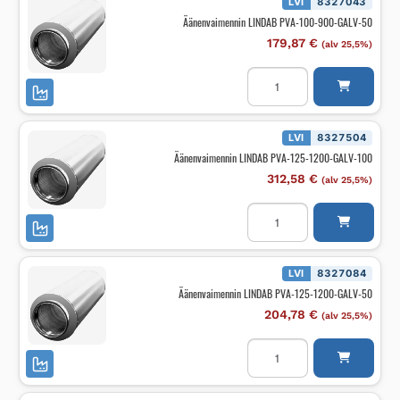
LVI
8327043
100
Äänenvaimennin LINDAB PVA-100-900-GALV-50
määrä
179,87
€
(alv 25,5%)
Äänenvaimennin
LINDAB
PVA-
100-
900-
GALV-
LVI
8327504
50
Äänenvaimennin LINDAB PVA-125-1200-GALV-100
määrä
312,58
€
(alv 25,5%)
Äänenvaimennin
LINDAB
PVA-
125-
1200-
GALV-
LVI
8327084
100
Äänenvaimennin LINDAB PVA-125-1200-GALV-50
määrä
204,78
€
(alv 25,5%)
Äänenvaimennin
LINDAB
PVA-
125-
1200-