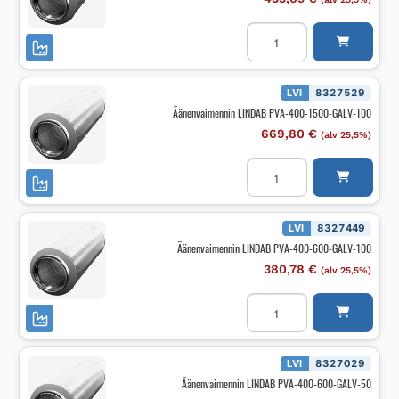
Äänenvaimennin
LINDAB
PVA-
400-
1200-
GALV-
LVI
8327529
50
Äänenvaimennin LINDAB PVA-400-1500-GALV-100
määrä
669,80
€
(alv 25,5%)
Äänenvaimennin
LINDAB
PVA-
400-
1500-
GALV-
LVI
8327449
100
Äänenvaimennin LINDAB PVA-400-600-GALV-100
määrä
380,78
€
(alv 25,5%)
Äänenvaimennin
LINDAB
PVA-
400-
600-
GALV-
LVI
8327029
100
Äänenvaimennin LINDAB PVA-400-600-GALV-50
määrä