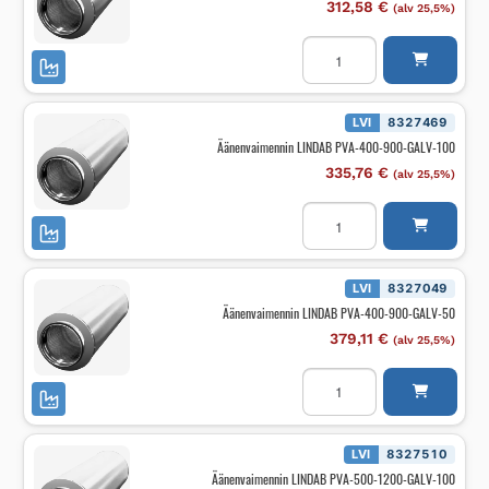
312,58
€
(alv 25,5%)
Äänenvaimennin
LINDAB
PVA-
400-
600-
GALV-
LVI
8327469
50
Äänenvaimennin LINDAB PVA-400-900-GALV-100
määrä
335,76
€
(alv 25,5%)
Äänenvaimennin
LINDAB
PVA-
400-
900-
GALV-
LVI
8327049
100
Äänenvaimennin LINDAB PVA-400-900-GALV-50
määrä
379,11
€
(alv 25,5%)
Äänenvaimennin
LINDAB
PVA-
400-
900-
GALV-
LVI
8327510
50
Äänenvaimennin LINDAB PVA-500-1200-GALV-100
määrä