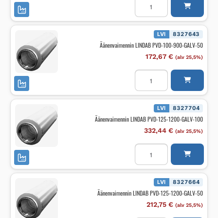
LINDAB
PVD-
100-
900-
GALV-
LVI
8327643
100
Äänenvaimennin LINDAB PVD-100-900-GALV-50
määrä
172,67
€
(alv 25,5%)
Äänenvaimennin
LINDAB
PVD-
100-
900-
GALV-
LVI
8327704
50
Äänenvaimennin LINDAB PVD-125-1200-GALV-100
määrä
332,44
€
(alv 25,5%)
Äänenvaimennin
LINDAB
PVD-
125-
1200-
GALV-
LVI
8327664
100
Äänenvaimennin LINDAB PVD-125-1200-GALV-50
määrä
212,75
€
(alv 25,5%)