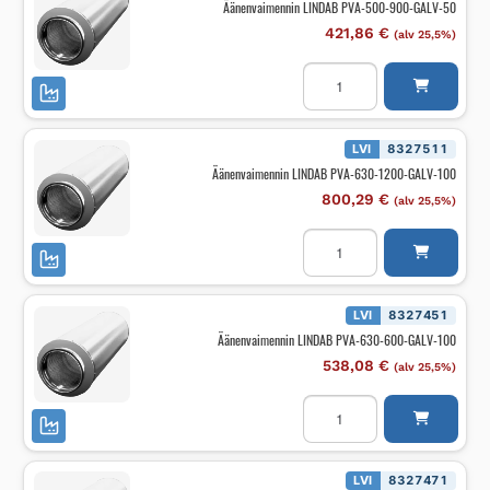
Äänenvaimennin LINDAB PVA-500-900-GALV-50
määrä
421,86
€
(alv 25,5%)
Äänenvaimennin
LINDAB
PVA-
500-
900-
GALV-
LVI
8327511
50
Äänenvaimennin LINDAB PVA-630-1200-GALV-100
määrä
800,29
€
(alv 25,5%)
Äänenvaimennin
LINDAB
PVA-
630-
1200-
GALV-
LVI
8327451
100
Äänenvaimennin LINDAB PVA-630-600-GALV-100
määrä
538,08
€
(alv 25,5%)
Äänenvaimennin
LINDAB
PVA-
630-
600-
GALV-
LVI
8327471