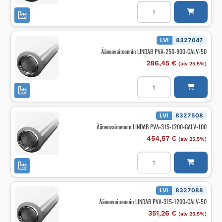
Äänenvaimennin
LINDAB
PVA-
250-
900-
GALV-
LVI
8327047
100
Äänenvaimennin LINDAB PVA-250-900-GALV-50
määrä
286,45
€
(alv 25,5%)
Äänenvaimennin
LINDAB
PVA-
250-
900-
GALV-
LVI
8327508
50
Äänenvaimennin LINDAB PVA-315-1200-GALV-100
määrä
454,57
€
(alv 25,5%)
Äänenvaimennin
LINDAB
PVA-
315-
1200-
GALV-
LVI
8327088
100
Äänenvaimennin LINDAB PVA-315-1200-GALV-50
määrä
351,26
€
(alv 25,5%)