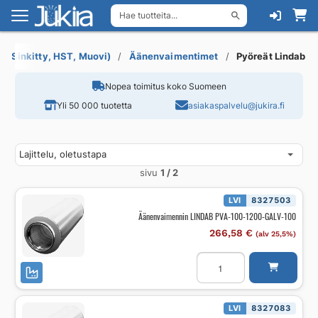
Hae tuotteita...
Siirry
Siirry
navigointiin
sisältöön
t (Sinkitty, HST, Muovi)
Äänenvaimentimet
Pyöreät Lindab
Nopea toimitus koko Suomeen
Yli 50 000 tuotetta
asiakaspalvelu@jukira.fi
sivu
1 / 2
LVI
8327503
Äänenvaimennin LINDAB PVA-100-1200-GALV-100
266,58
€
(alv 25,5%)
Äänenvaimennin
LINDAB
PVA-
100-
1200-
GALV-
LVI
8327083
100