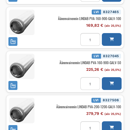
160-
600-
GALV-
LVI
8327465
50
Äänenvaimennin LINDAB PVA-160-900-GALV-100
määrä
169,82
€
(alv 25,5%)
Äänenvaimennin
LINDAB
PVA-
160-
900-
GALV-
LVI
8327045
100
Äänenvaimennin LINDAB PVA-160-900-GALV-50
määrä
225,26
€
(alv 25,5%)
Äänenvaimennin
LINDAB
PVA-
160-
900-
GALV-
LVI
8327506
50
Äänenvaimennin LINDAB PVA-200-1200-GALV-100
määrä
379,79
€
(alv 25,5%)
Äänenvaimennin
LINDAB