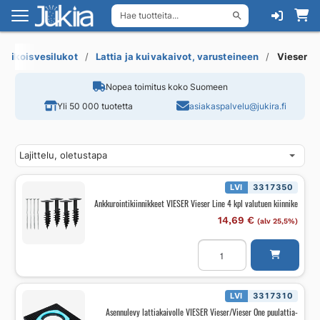
Hae tuotteita...
Siirry
Siirry
navigointiin
sisältöön
a erikoisvesilukot
Lattia ja kuivakaivot, varusteineen
Vieser
Nopea toimitus koko Suomeen
Yli 50 000 tuotetta
asiakaspalvelu@jukira.fi
LVI
3317350
Ankkurointikiinnikkeet VIESER Vieser Line 4 kpl valutuen kiinnike
14,69
€
(alv 25,5%)
Ankkurointikiinnikkeet
VIESER
Vieser
Line
4
kpl
LVI
3317310
valutuen
Asennulevy lattiakaivolle VIESER Vieser/Vieser One puulattia-
kiinnike