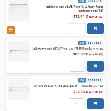
&
LVI
3317301
Square
Lattiakaivon kansi VIESER Vieser Dot & Square Square
Dot
laatoitettava kansi 600
laatoitteva
kansi
572,44
€
(alv 25,5%)
600mm
määrä
Lattiakaivon
kansi
VIESER
Vieser
Dot
&
LVI
3317331
Square
Lattiakaivon kansi VIESER Vieser Line RST 1000mm laatoitettava
Square
laatoitettava
369,97
€
(alv 25,5%)
kansi
600
Lattiakaivon
määrä
kansi
VIESER
Vieser
Line
RST
LVI
3317328
1000mm
Lattiakaivon kansi VIESER Vieser Line RST 700mm laatoitettava
laatoitettava
määrä
342,93
€
(alv 25,5%)
Lattiakaivon
kansi
VIESER
Vieser