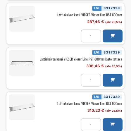
Line
RST
LVI
3317338
700mm
Lattiakaivon kansi VIESER Vieser Line RST 800mm
laatoitettava
määrä
287,46
€
(alv 25,5%)
Lattiakaivon
kansi
VIESER
Vieser
Line
RST
LVI
3317329
800mm
Lattiakaivon kansi VIESER Vieser Line RST 800mm laatoitettava
määrä
338,46
€
(alv 25,5%)
Lattiakaivon
kansi
VIESER
Vieser
Line
RST
LVI
3317339
800mm
Lattiakaivon kansi VIESER Vieser Line RST 900mm
laatoitettava
määrä
310,23
€
(alv 25,5%)
Lattiakaivon
kansi
VIESER