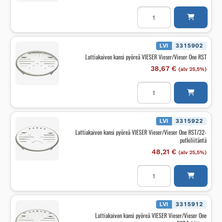
Lattiakaivon
kansi
neliö
VIESER
Vieser/Vieser
One
LVI
3315902
RST/
Lattiakaivon kansi pyöreä VIESER Vieser/Vieser One RST
Ø40
Classic+/20kpl
38,67
€
(alv 25,5%)
määrä
Lattiakaivon
kansi
pyöreä
VIESER
Vieser/Vieser
One
LVI
3315922
RST
Lattiakaivon kansi pyöreä VIESER Vieser/Vieser One RST/32-
määrä
putkiliitäntä
48,21
€
(alv 25,5%)
Lattiakaivon
kansi
pyöreä
VIESER
Vieser/Vieser
One
LVI
3315912
RST/32-
Lattiakaivon kansi pyöreä VIESER Vieser/Vieser One
putkiliitäntä