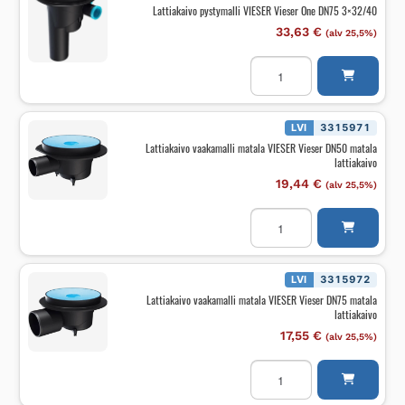
määrä
Lattiakaivo pystymalli VIESER Vieser One DN75 3×32/40
33,63
€
(alv 25,5%)
Lattiakaivo
pystymalli
VIESER
Vieser
One
DN75
LVI
3315971
3x32/40
Lattiakaivo vaakamalli matala VIESER Vieser DN50 matala
määrä
lattiakaivo
19,44
€
(alv 25,5%)
Lattiakaivo
vaakamalli
matala
VIESER
Vieser
DN50
LVI
3315972
matala
Lattiakaivo vaakamalli matala VIESER Vieser DN75 matala
lattiakaivo
lattiakaivo
määrä
17,55
€
(alv 25,5%)
Lattiakaivo
vaakamalli
matala
VIESER