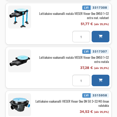
Vieser
DN75
LVI
3317308
matala
Lattiakaivo vaakamalli matala VIESER Vieser One DN50 1×32
lattiakaivo
extra mat. valutuet
määrä
51,77
€
(alv 25,5%)
Lattiakaivo
vaakamalli
matala
VIESER
Vieser
One
LVI
3317307
DN50
Lattiakaivo vaakamalli matala VIESER Vieser One DN50 1×32
1x32
extra matala
extra
mat.
37,28
€
(alv 25,5%)
valutuet
määrä
Lattiakaivo
vaakamalli
matala
VIESER
Vieser
One
LVI
3315958
DN50
Lattiakaivo vaakamalli VIESER Vieser One DN 50 3×32/40 ilman
1x32
valutukia
extra
matala
34,52
€
(alv 25,5%)
määrä