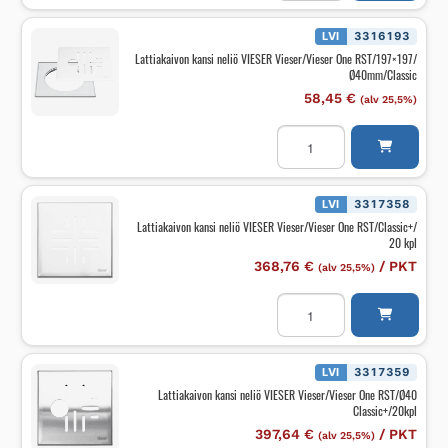
VIESER
Vieser/Vieser
One
LVI
3316193
RST/197x197/
Lattiakaivon kansi neliö VIESER Vieser/Vieser One RST/197×197/
Ø40
Ø40mm/Classic
Classic/RST
ke
58,45
€
(alv 25,5%)
määrä
Lattiakaivon
kansi
neliö
VIESER
Vieser/Vieser
One
LVI
3317358
RST/197x197/
Lattiakaivon kansi neliö VIESER Vieser/Vieser One RST/Classic+/
Ø40mm/Classic
20 kpl
määrä
368,76
€
/
PKT
(alv 25,5%)
Lattiakaivon
kansi
neliö
VIESER
Vieser/Vieser
One
LVI
3317359
RST/Classic+/
Lattiakaivon kansi neliö VIESER Vieser/Vieser One RST/Ø40
20
Classic+/20kpl
kpl
määrä
397,64
€
/
PKT
(alv 25,5%)