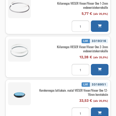
Valusuojapaketti
Kiilarengas VIESER Vieser/Vieser One 1-2mm
määrä
vedeneristekerroksille
5,77
€
(alv 25,5%)
Kiilarengas
VIESER
Vieser/Vieser
One
1-
2mm
LVI
3319316
vedeneristekerroksille
Kiilarengas VIESER Vieser/Vieser One 2-3mm
määrä
vedeneristekerroksille
12,28
€
(alv 25,5%)
Kiilarengas
VIESER
Vieser/Vieser
One
2-
3mm
LVI
3318951
vedeneristekerroksille
Korokerengas lattiakaiv. matal VIESER Vieser/Vieser One 12-
määrä
16mm korotuksiin
33,53
€
(alv 25,5%)
Korokerengas
lattiakaiv.