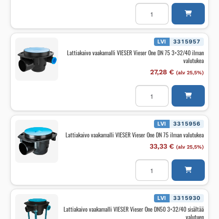
Lattiakaivo
vaakamalli
VIESER
Vieser
One
DN
LVI
3315957
50
Lattiakaivo vaakamalli VIESER Vieser One DN 75 3×32/40 ilman
3x32/40
valutukea
ilman
valutukia
27,28
€
(alv 25,5%)
määrä
Lattiakaivo
vaakamalli
VIESER
Vieser
One
DN
LVI
3315956
75
Lattiakaivo vaakamalli VIESER Vieser One DN 75 ilman valutukea
3x32/40
ilman
33,33
€
(alv 25,5%)
valutukea
määrä
Lattiakaivo
vaakamalli
VIESER
Vieser
One
DN
LVI
3315930
75
Lattiakaivo vaakamalli VIESER Vieser One DN50 3×32/40 sisältää
ilman
valutuen
valutukea