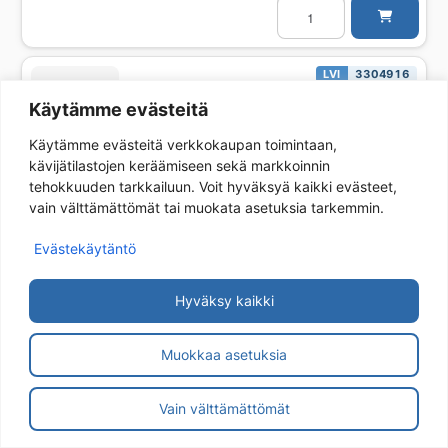
Lattiakaivon
vesilukko
VIESER
Vieser
One
Soveltuu
LVI
3304916
Vieser
Lattiakaivon vesilukko VIESER Vieser Vieser kaivoihin
One
Käytämme evästeitä
kaivoihin
10,25
€
(alv 25,5%)
määrä
Käytämme evästeitä verkkokaupan toimintaan,
Lattiakaivon
kävijätilastojen keräämiseen sekä markkoinnin
vesilukko
VIESER
tehokkuuden tarkkailuun. Voit hyväksyä kaikki evästeet,
Vieser
vain välttämättömät tai muokata asetuksia tarkemmin.
Vieser
kaivoihin
LVI
2371003
määrä
Evästekäytäntö
Pesukonesuppilo vesilukolla VIESER Vieser Pesukoneen
viemäröintiin
25,99
€
(alv 25,5%)
Hyväksy kaikki
Pesukonesuppilo
vesilukolla
VIESER
Muokkaa asetuksia
Vieser
Pesukoneen
viemäröintiin
LVI
3316229
määrä
Vain välttämättömät
Säädettävä teräskehys VIESER Vieser/Vieser One RST 197×197
neliökansille