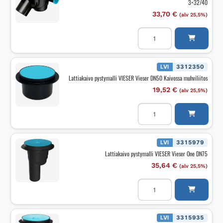
3×32/40
määrä
33,70
€
(alv 25,5%)
Lattiakaivo
kulmamalli
VIESER
Vieser
One
Kulmakaivo
LVI
3312350
45°
Lattiakaivo pystymalli VIESER Vieser DN50 Kaivossa muhviliitos
DN75
3x32/40
19,52
€
(alv 25,5%)
määrä
Lattiakaivo
pystymalli
VIESER
Vieser
DN50
Kaivossa
LVI
3315979
muhviliitos
Lattiakaivo pystymalli VIESER Vieser One DN75
määrä
35,64
€
(alv 25,5%)
Lattiakaivo
pystymalli
VIESER
Vieser
One
DN75
LVI
3315935