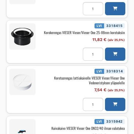
Korokerengas
VIESER
Vieser
Jälkiasenteinen
tukirengas
määrä
LVI
3318415
Korokerengas VIESER Vieser/Vieser One 25-88mm korotuksiin
11,82
€
(alv 25,5%)
Korokerengas
VIESER
Vieser/Vieser
One
25-
88mm
LVI
3318314
korotuksiin
Korotusrengas lattiakaivolle VIESER Vieser/Vieser One
määrä
Vedeneristyksen yläpuolelle
7,54
€
(alv 25,5%)
Korotusrengas
lattiakaivolle
VIESER
Vieser/Vieser
One
Vedeneristyksen
LVI
3315942
yläpuolelle
Kuivakaivo VIESER Vieser One DN32/40 ilman valutukea
määrä