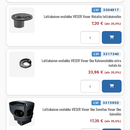
Vieser
Line
RST
LVI
3304917
900mm
Lattiakaivon vesilukko VIESER Vieser Mataliin lattiakaivoihin
keskeinen
musta
7,20
€
(alv 25,5%)
määrä
Lattiakaivon
vesilukko
VIESER
Vieser
Mataliin
lattiakaivoihin
LVI
3317340
määrä
Lattiakaivon vesilukko VIESER Vieser One Kalvovesilukko extra
matala ka
23,96
€
(alv 25,5%)
Lattiakaivon
vesilukko
VIESER
Vieser
One
Kalvovesilukko
LVI
3315950
extra
Lattiakaivon vesilukko VIESER Vieser One Soveltuu Vieser One
matala
kaivoihin
ka
määrä
17,35
€
(alv 25,5%)