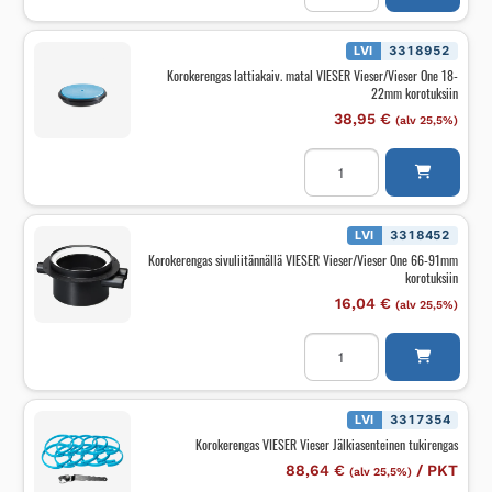
matal
VIESER
Vieser/Vieser
One
LVI
3318952
12-
Korokerengas lattiakaiv. matal VIESER Vieser/Vieser One 18-
16mm
22mm korotuksiin
korotuksiin
määrä
38,95
€
(alv 25,5%)
Korokerengas
lattiakaiv.
matal
VIESER
Vieser/Vieser
One
LVI
3318452
18-
Korokerengas sivuliitännällä VIESER Vieser/Vieser One 66-91mm
22mm
korotuksiin
korotuksiin
määrä
16,04
€
(alv 25,5%)
Korokerengas
sivuliitännällä
VIESER
Vieser/Vieser
One
66-
LVI
3317354
91mm
Korokerengas VIESER Vieser Jälkiasenteinen tukirengas
korotuksiin
määrä
88,64
€
/
PKT
(alv 25,5%)