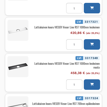
Lattiakaivon
kouru
VIESER
Vieser
Line
RST
LVI
3317321
1000mm
Lattiakaivon kouru VIESER Vieser Line RST 1000mm keskeinen
epäkeskeinen
määrä
420,86
€
(alv 25,5%)
Lattiakaivon
kouru
VIESER
Vieser
Line
RST
LVI
3317349
1000mm
Lattiakaivon kouru VIESER Vieser Line RST 1000mm keskeinen
keskeinen
musta
määrä
458,38
€
(alv 25,5%)
Lattiakaivon
kouru
VIESER
Vieser
Line
RST
LVI
3317324
1000mm
Lattiakaivon kouru VIESER Vieser Line RST 700mm epäkeskeinen
keskeinen