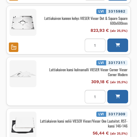
VIESER
Vieser
Dot
LVI
3315982
&
Lattiakaivon kannen kehys VIESER Vieser Dot & Square Square
Square
600x600mm
Dot
600mm
823,93
€
(alv 25,5%)
määrä
Lattiakaivon
kannen
kehys
VIESER
Vieser
Dot
LVI
3317311
&
Lattiakaivon kansi kulmamalli VIESER Vieser Corner Vieser
Square
Corner Modern
Square
600x600mm
309,18
€
(alv 25,5%)
määrä
Lattiakaivon
kansi
kulmamalli
VIESER
Vieser
Corner
LVI
3317309
Vieser
Lattiakaivon kansi neliö VIESER Vieser/Vieser One Laatoitet. RST-
Corner
kansi 146×146
Modern
määrä
56,44
€
(alv 25,5%)