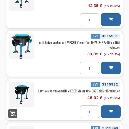
määrä
42,36
€
(alv 25,5%)
Lattiakaivo
vaakamalli
VIESER
Vieser
One
DN50
LVI
3315931
3x32/40
Lattiakaivo vaakamalli VIESER Vieser One DN75 3×32/40 sisältää
sisältää
valutuen
valutuen
määrä
38,09
€
(alv 25,5%)
Lattiakaivo
vaakamalli
VIESER
Vieser
One
DN75
LVI
3315932
3x32/40
Lattiakaivo vaakamalli VIESER Vieser One DN75 sisältää valutuen
sisältää
valutuen
48,02
€
(alv 25,5%)
määrä
Lattiakaivo
vaakamalli
VIESER
Vieser
One
DN75
LVI
3315949