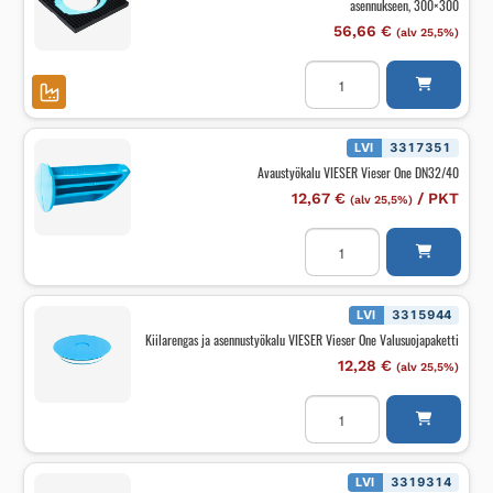
asennukseen, 300×300
määrä
56,66
€
(alv 25,5%)
Asennulevy
lattiakaivolle
VIESER
Vieser/Vieser
One
puulattia-
LVI
3317351
asennukseen,
Avaustyökalu VIESER Vieser One DN32/40
300x300
määrä
12,67
€
/
PKT
(alv 25,5%)
Avaustyökalu
VIESER
Vieser
One
DN32/40
määrä
LVI
3315944
Kiilarengas ja asennustyökalu VIESER Vieser One Valusuojapaketti
12,28
€
(alv 25,5%)
Kiilarengas
ja
asennustyökalu
VIESER
Vieser
One
LVI
3319314