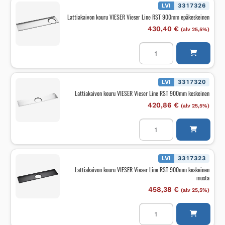
RST
LVI
3317326
800mm
Lattiakaivon kouru VIESER Vieser Line RST 900mm epäkeskeinen
keskeinen
musta
430,40
€
(alv 25,5%)
määrä
Lattiakaivon
kouru
VIESER
Vieser
Line
RST
LVI
3317320
900mm
Lattiakaivon kouru VIESER Vieser Line RST 900mm keskeinen
epäkeskeinen
määrä
420,86
€
(alv 25,5%)
Lattiakaivon
kouru
VIESER
Vieser
Line
RST
LVI
3317323
900mm
Lattiakaivon kouru VIESER Vieser Line RST 900mm keskeinen
keskeinen
musta
määrä
458,38
€
(alv 25,5%)
Lattiakaivon
kouru
VIESER