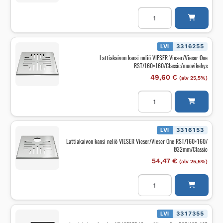
Lattiakaivon
kansi
neliö
VIESER
Vieser/Vieser
One
LVI
3316255
Laatoitet.
Lattiakaivon kansi neliö VIESER Vieser/Vieser One
RST-
RST/160×160/Classic/muovikehys
kansi
146x146
49,60
€
(alv 25,5%)
määrä
Lattiakaivon
kansi
neliö
VIESER
Vieser/Vieser
One
LVI
3316153
RST/160x160/Classic/muo
Lattiakaivon kansi neliö VIESER Vieser/Vieser One RST/160×160/
määrä
Ø32mm/Classic
54,47
€
(alv 25,5%)
Lattiakaivon
kansi
neliö
VIESER
Vieser/Vieser
One
LVI
3317355
RST/160x160/