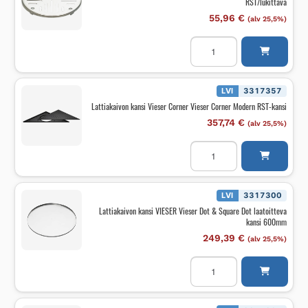
RST/lukittava
määrä
55,96
€
(alv 25,5%)
Lattiakaivon
kansi
pyöreä
VIESER
Vieser/Vieser
One
LVI
3317357
RST/lukittava
Lattiakaivon kansi Vieser Corner Vieser Corner Modern RST-kansi
määrä
357,74
€
(alv 25,5%)
Lattiakaivon
kansi
Vieser
Corner
Vieser
Corner
LVI
3317300
Modern
Lattiakaivon kansi VIESER Vieser Dot & Square Dot laatoitteva
RST-
kansi 600mm
kansi
määrä
249,39
€
(alv 25,5%)
Lattiakaivon
kansi
VIESER
Vieser
Dot