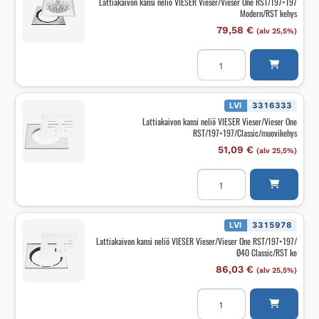
Lattiakaivon kansi neliö VIESER Vieser/Vieser One RST/197×197
Link/sääd.
Modern/RST kehys
tkehys
määrä
79,58
€
(alv 25,5%)
Lattiakaivon
kansi
neliö
VIESER
Vieser/Vieser
One
LVI
3316333
RST/197x197
Lattiakaivon kansi neliö VIESER Vieser/Vieser One
Modern/RST
RST/197×197/Classic/muovikehys
kehys
määrä
51,09
€
(alv 25,5%)
Lattiakaivon
kansi
neliö
VIESER
Vieser/Vieser
One
LVI
3315978
RST/197x197/Classic/muo
Lattiakaivon kansi neliö VIESER Vieser/Vieser One RST/197×197/
määrä
Ø40 Classic/RST ke
86,03
€
(alv 25,5%)
Lattiakaivon
kansi
neliö