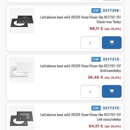
VIESER
Vieser/Vieser
One
LVI
3317356
RST/197x197
Lattiakaivon kansi neliö VIESER Vieser/Vieser One RST/197×197
Classic+mus
Classic+mus Tkehys
mkehys
määrä
88,11
€
(alv 25,5%)
Lattiakaivon
kansi
neliö
VIESER
Vieser/Vieser
One
LVI
3317313
RST/197x197
Lattiakaivon kansi neliö VIESER Vieser/Vieser One RST/197×197
Classic+mus
Grid/muovikehys
Tkehys
määrä
56,46
€
(alv 25,5%)
Lattiakaivon
kansi
neliö
VIESER
Vieser/Vieser
One
LVI
3317315
RST/197x197
Lattiakaivon kansi neliö VIESER Vieser/Vieser One RST/197×197
Grid/muovikehys
Link musta/mkehys
määrä
64,51
€
(alv 25,5%)