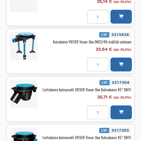
25,14
€
(alv 25,5%)
Kuivakaivo
VIESER
Vieser
One
DN32/40
ilman
LVI
3315936
valutukea
Kuivakaivo VIESER Vieser One DN32/40 sisältää valutuen
määrä
32,64
€
(alv 25,5%)
Kuivakaivo
VIESER
Vieser
One
DN32/40
sisältää
LVI
3317304
valutuen
Lattiakaivo kulmamalli VIESER Vieser One Kulmakaivo 45° DN75
määrä
35,71
€
(alv 25,5%)
Lattiakaivo
kulmamalli
VIESER
Vieser
One
Kulmakaivo
LVI
3317303
45°
Lattiakaivo kulmamalli VIESER Vieser One Kulmakaivo 45° DN75
DN75