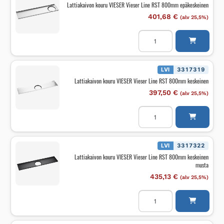
Lattiakaivon kouru VIESER Vieser Line RST 800mm epäkeskeinen
keskeinen
musta
401,68
€
(alv 25,5%)
määrä
Lattiakaivon
kouru
VIESER
Vieser
Line
RST
LVI
3317319
800mm
Lattiakaivon kouru VIESER Vieser Line RST 800mm keskeinen
epäkeskeinen
määrä
397,50
€
(alv 25,5%)
Lattiakaivon
kouru
VIESER
Vieser
Line
RST
LVI
3317322
800mm
Lattiakaivon kouru VIESER Vieser Line RST 800mm keskeinen
keskeinen
musta
määrä
435,13
€
(alv 25,5%)
Lattiakaivon
kouru
VIESER
Vieser
Line