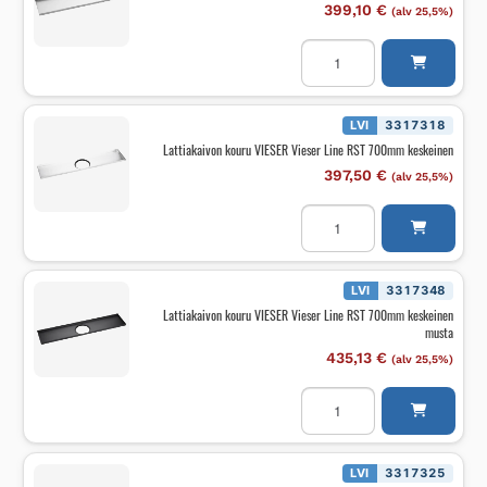
musta
399,10
€
(alv 25,5%)
määrä
Lattiakaivon
kouru
VIESER
Vieser
Line
RST
LVI
3317318
700mm
Lattiakaivon kouru VIESER Vieser Line RST 700mm keskeinen
epäkeskeinen
määrä
397,50
€
(alv 25,5%)
Lattiakaivon
kouru
VIESER
Vieser
Line
RST
LVI
3317348
700mm
Lattiakaivon kouru VIESER Vieser Line RST 700mm keskeinen
keskeinen
musta
määrä
435,13
€
(alv 25,5%)
Lattiakaivon
kouru
VIESER
Vieser
Line
RST
LVI
3317325
700mm