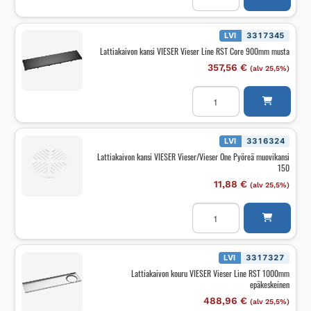
VIESER
Vieser
Line
RST
LVI
3317345
Core
Lattiakaivon kansi VIESER Vieser Line RST Core 900mm musta
800mm
musta
357,56
€
(alv 25,5%)
määrä
Lattiakaivon
kansi
VIESER
Vieser
Line
RST
LVI
3316324
Core
Lattiakaivon kansi VIESER Vieser/Vieser One Pyöreä muovikansi
900mm
150
musta
määrä
11,88
€
(alv 25,5%)
Lattiakaivon
kansi
VIESER
Vieser/Vieser
One
Pyöreä
LVI
3317327
muovikansi
Lattiakaivon kouru VIESER Vieser Line RST 1000mm
150
epäkeskeinen
määrä
488,96
€
(alv 25,5%)