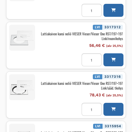
Lattiakaivon
kansi
neliö
VIESER
Vieser/Vieser
One
LVI
3317312
RST/197x197
Lattiakaivon kansi neliö VIESER Vieser/Vieser One RST/197×197
Link
Link/muovikehys
musta/mkehys
määrä
56,46
€
(alv 25,5%)
Lattiakaivon
kansi
neliö
VIESER
Vieser/Vieser
One
LVI
3317316
RST/197x197
Lattiakaivon kansi neliö VIESER Vieser/Vieser One RST/197×197
Link/muovikehys
Link/sääd. tkehys
määrä
78,43
€
(alv 25,5%)
Lattiakaivon
kansi
neliö
VIESER
Vieser/Vieser
One
LVI
3315954
RST/197x197