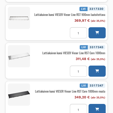
Vieser
Line
RST
LVI
3317330
900mm
Lattiakaivon kansi VIESER Vieser Line RST 900mm laatoitettava
määrä
369,97
€
(alv 25,5%)
Lattiakaivon
kansi
VIESER
Vieser
Line
RST
LVI
3317343
900mm
Lattiakaivon kansi VIESER Vieser Line RST Core 1000mm
laatoitettava
määrä
311,48
€
(alv 25,5%)
Lattiakaivon
kansi
VIESER
Vieser
Line
RST
LVI
3317347
Core
Lattiakaivon kansi VIESER Vieser Line RST Core 1000mm musta
1000mm
määrä
349,20
€
(alv 25,5%)
Lattiakaivon
kansi
VIESER