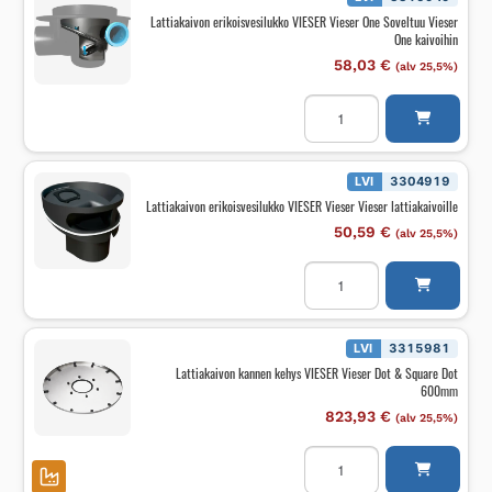
sisältää
Lattiakaivon erikoisvesilukko VIESER Vieser One Soveltuu Vieser
valutuen
One kaivoihin
määrä
58,03
€
(alv 25,5%)
Lattiakaivon
erikoisvesilukko
VIESER
Vieser
One
Soveltuu
LVI
3304919
Vieser
Lattiakaivon erikoisvesilukko VIESER Vieser Vieser lattiakaivoille
One
kaivoihin
50,59
€
(alv 25,5%)
määrä
Lattiakaivon
erikoisvesilukko
VIESER
Vieser
Vieser
lattiakaivoille
LVI
3315981
määrä
Lattiakaivon kannen kehys VIESER Vieser Dot & Square Dot
600mm
823,93
€
(alv 25,5%)
Lattiakaivon
kannen
kehys