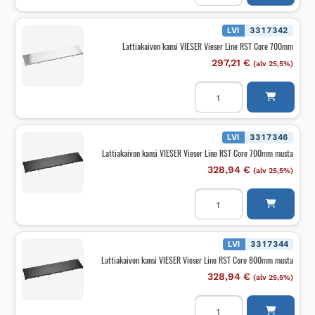
Vieser
Line
RST
LVI
3317342
Core
Lattiakaivon kansi VIESER Vieser Line RST Core 700mm
1000mm
musta
297,21
€
(alv 25,5%)
määrä
Lattiakaivon
kansi
VIESER
Vieser
Line
RST
LVI
3317346
Core
Lattiakaivon kansi VIESER Vieser Line RST Core 700mm musta
700mm
määrä
328,94
€
(alv 25,5%)
Lattiakaivon
kansi
VIESER
Vieser
Line
RST
LVI
3317344
Core
Lattiakaivon kansi VIESER Vieser Line RST Core 800mm musta
700mm
musta
328,94
€
(alv 25,5%)
määrä
Lattiakaivon
kansi