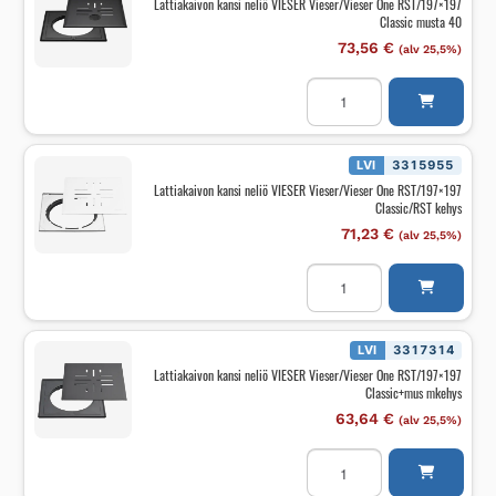
Lattiakaivon kansi neliö VIESER Vieser/Vieser One RST/197×197
Ø32mm/Classic
Classic musta 40
määrä
73,56
€
(alv 25,5%)
Lattiakaivon
kansi
neliö
VIESER
Vieser/Vieser
One
LVI
3315955
RST/197x197
Lattiakaivon kansi neliö VIESER Vieser/Vieser One RST/197×197
Classic
Classic/RST kehys
musta
40
71,23
€
(alv 25,5%)
määrä
Lattiakaivon
kansi
neliö
VIESER
Vieser/Vieser
One
LVI
3317314
RST/197x197
Lattiakaivon kansi neliö VIESER Vieser/Vieser One RST/197×197
Classic/RST
Classic+mus mkehys
kehys
määrä
63,64
€
(alv 25,5%)
Lattiakaivon
kansi
neliö