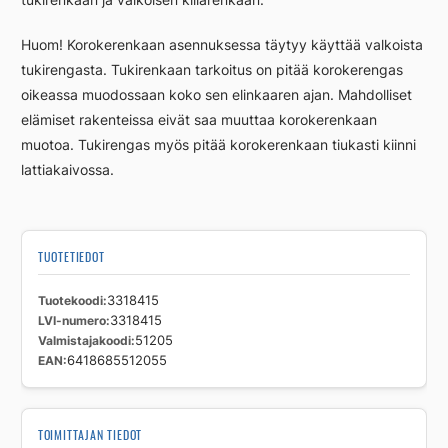
Huom! Korokerenkaan asennuksessa täytyy käyttää valkoista
tukirengasta. Tukirenkaan tarkoitus on pitää korokerengas
oikeassa muodossaan koko sen elinkaaren ajan. Mahdolliset
elämiset rakenteissa eivät saa muuttaa korokerenkaan
muotoa. Tukirengas myös pitää korokerenkaan tiukasti kiinni
lattiakaivossa.
TUOTETIEDOT
Tuotekoodi
3318415
LVI-numero
3318415
Valmistajakoodi
51205
EAN
6418685512055
TOIMITTAJAN TIEDOT