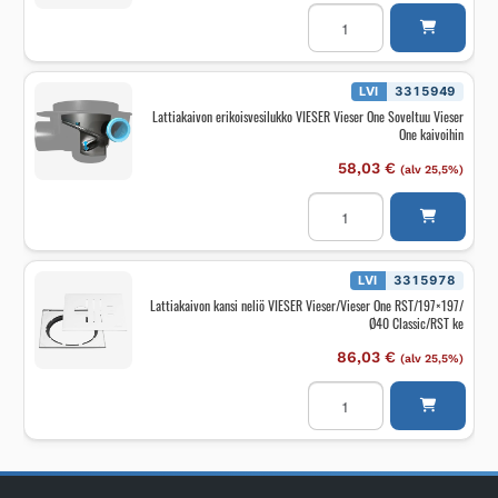
Valutukipakkaus
VIESER
Vieser
One
Sis.
3
LVI
3315949
kpl
Lattiakaivon erikoisvesilukko VIESER Vieser One Soveltuu Vieser
tukia,
One kaivoihin
extra
matala
määrä
58,03
€
(alv 25,5%)
Lattiakaivon
erikoisvesilukko
VIESER
Vieser
One
Soveltuu
LVI
3315978
Vieser
Lattiakaivon kansi neliö VIESER Vieser/Vieser One RST/197×197/
One
Ø40 Classic/RST ke
kaivoihin
määrä
86,03
€
(alv 25,5%)
Lattiakaivon
kansi
neliö
VIESER
Vieser/Vieser
One
RST/197x197/
Ø40