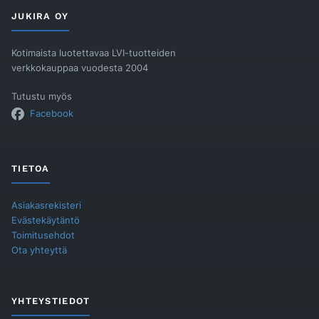
Classic/RST
JUKIRA OY
ke
määrä
Kotimaista luotettavaa LVI-tuotteiden
verkkokauppaa vuodesta 2004
Tutustu myös
Facebook
TIETOA
Asiakasrekisteri
Evästekäytäntö
Toimitusehdot
Ota yhteyttä
YHTEYSTIEDOT