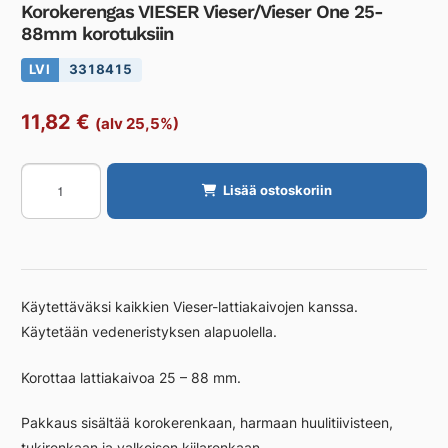
Korokerengas VIESER Vieser/Vieser One 25-
88mm korotuksiin
LVI
3318415
11,82
€
(alv 25,5%)
Korokerengas
Lisää ostoskoriin
VIESER
Vieser/Vieser
One
25-
88mm
Käytettäväksi kaikkien Vieser-lattiakaivojen kanssa.
korotuksiin
Käytetään vedeneristyksen alapuolella.
määrä
Korottaa lattiakaivoa 25 – 88 mm.
Pakkaus sisältää korokerenkaan, harmaan huulitiivisteen,
tukirenkaan ja valkoisen kiilarenkaan.