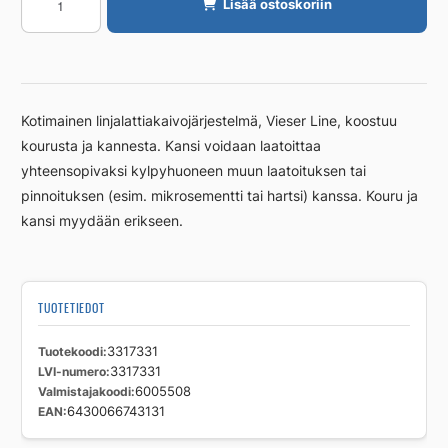
Lisää ostoskoriin
kansi
VIESER
Vieser
Line
RST
Kotimainen linjalattiakaivojärjestelmä, Vieser Line, koostuu
1000mm
kourusta ja kannesta. Kansi voidaan laatoittaa
laatoitettava
yhteensopivaksi kylpyhuoneen muun laatoituksen tai
määrä
pinnoituksen (esim. mikrosementti tai hartsi) kanssa. Kouru ja
kansi myydään erikseen.
TUOTETIEDOT
Tuotekoodi
3317331
LVI-numero
3317331
Valmistajakoodi
6005508
EAN
6430066743131