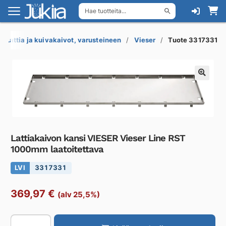
Hae tuotteita...
Siirry
Siirry
navigointiin
sisältöön
Lattia ja kuivakaivot, varusteineen
Vieser
Tuote 3317331
Lattiakaivon kansi VIESER Vieser Line RST
1000mm laatoitettava
LVI
3317331
369,97
€
(alv 25,5%)
Lattiakaivon