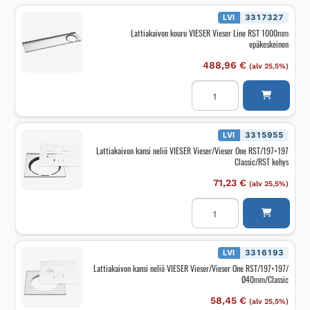
LVI
3317327
Lattiakaivon kouru VIESER Vieser Line RST 1000mm
epäkeskeinen
488,96
€
(alv 25,5%)
Lattiakaivon
kouru
VIESER
Vieser
Line
RST
LVI
3315955
1000mm
Lattiakaivon kansi neliö VIESER Vieser/Vieser One RST/197×197
epäkeskeinen
Classic/RST kehys
määrä
71,23
€
(alv 25,5%)
Lattiakaivon
kansi
neliö
VIESER
Vieser/Vieser
One
LVI
3316193
RST/197x197
Lattiakaivon kansi neliö VIESER Vieser/Vieser One RST/197×197/
Classic/RST
Ø40mm/Classic
kehys
määrä
58,45
€
(alv 25,5%)