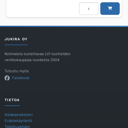
Lattiakaivon
kansi
neliö
VIESER
Vieser/Vieser
One
RST/197x197/
Ø40mm/Classic
määrä
JUKIRA OY
Kotimaista luotettavaa LVI-tuotteiden
verkkokauppaa vuodesta 2004
Tutustu myös
Facebook
TIETOA
Asiakasrekisteri
Evästekäytäntö
Toimitusehdot