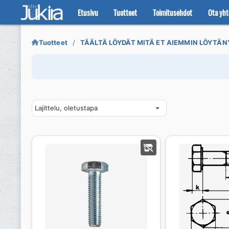
Etusivu
Tuotteet
Toimitusehdot
Ota yht
Siirry
Siirry
navigointiin
sisältöön
Tuotteet
TÄÄLTÄ LÖYDÄT MITÄ ET AIEMMIN LÖYTÄN