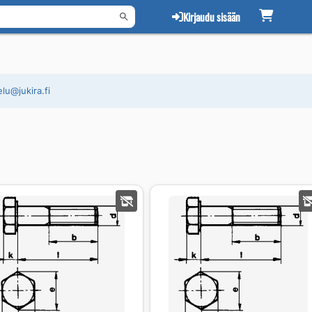
Kirjaudu sisään
lu@jukira.fi