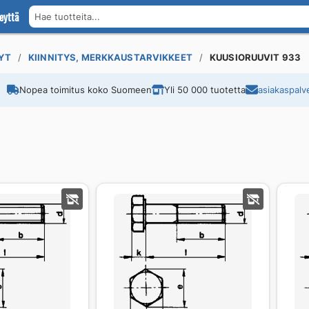
eyttä
Hae tuotteita...
YT
KIINNITYS, MERKKAUSTARVIKKEET
KUUSIORUUVIT 933
Nopea toimitus koko Suomeen
Yli 50 000 tuotetta
asiakaspalve