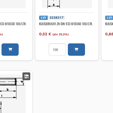
LVI
3238317
LVI
 933 M10X30 100/LTK
KUUSIORUUVI ZN DIN 933 M10X40 100/LTK
KUUSI
0,52
€
0,8
%)
(alv 25,5%)
UVI
KUUSIORUUVI
ZN
DIN
933
M10X40
100/LTK
määrä