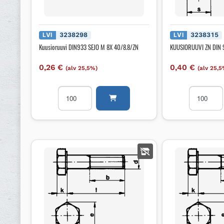
LVI
3238298
LVI
3238315
Kuusioruuvi DIN933 SEJO M 8X 40/8.8/ZN
KUUSIORUUVI ZN DIN
0,26
€
0,40
€
(alv 25,5%)
(alv 25,5
Kuusioruuvi
KUUSIORU
DIN933
ZN
SEJO
DIN
M
933
8X
M10X30
40/8.8/ZN
100/LTK
määrä
määrä