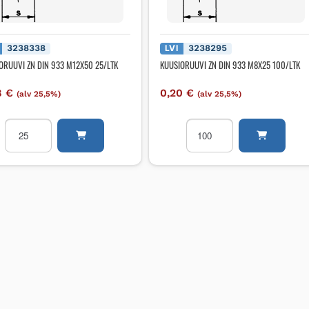
3238338
LVI
3238295
ORUUVI ZN DIN 933 M12X50 25/LTK
KUUSIORUUVI ZN DIN 933 M8X25 100/LTK
8
€
0,20
€
(alv 25,5%)
(alv 25,5%)
KUUSIORUUVI
KUUSIORUUVI
ZN
ZN
DIN
DIN
933
933
M12X50
M8X25
25/LTK
100/LTK
määrä
määrä