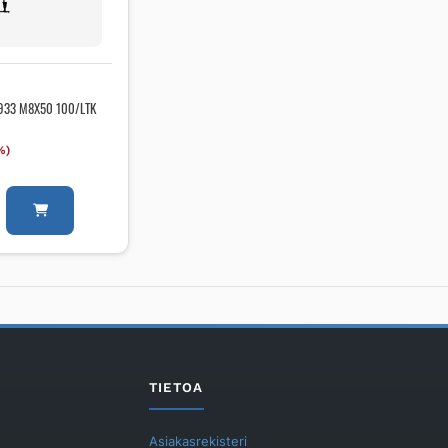
 933 M8X50 100/LTK
%)
UVI
TIETOA
Asiakasrekisteri