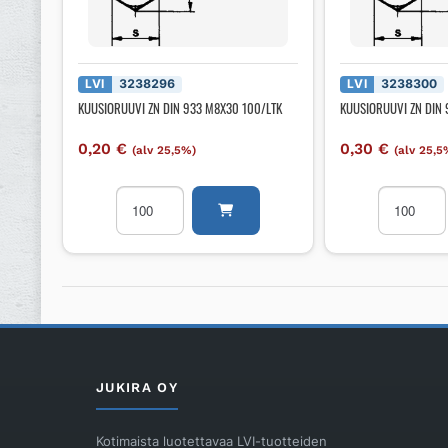
LVI
3238296
LVI
3238300
KUUSIORUUVI ZN DIN 933 M8X30 100/LTK
KUUSIORUUVI ZN DIN
0,20
€
0,30
€
(alv 25,5%)
(alv 25,5
KUUSIORUUVI
KUUSIORU
ZN
ZN
DIN
DIN
933
933
M8X30
M8X50
100/LTK
100/LTK
määrä
määrä
JUKIRA OY
Kotimaista luotettavaa LVI-tuotteiden