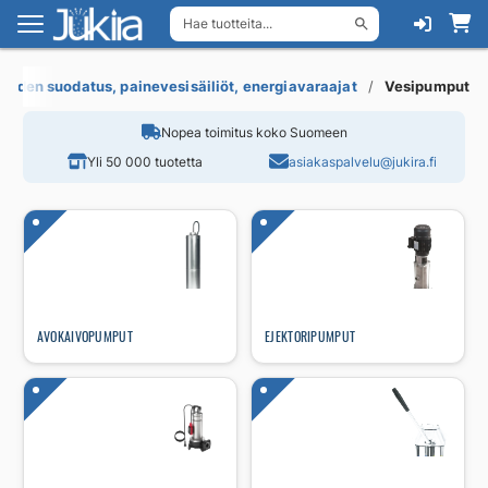
Hae tuotteita...
Siirry
Siirry
navigointiin
sisältöön
veden suodatus, painevesisäiliöt, energiavaraajat
Vesipumput
Nopea toimitus koko Suomeen
Yli 50 000 tuotetta
asiakaspalvelu@jukira.fi
AVOKAIVOPUMPUT
EJEKTORIPUMPUT