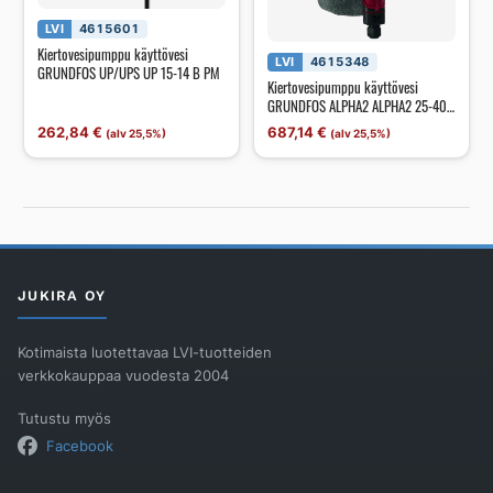
LVI
4615601
Kiertovesipumppu käyttövesi
LVI
4615348
GRUNDFOS UP/UPS UP 15-14 B PM
Kiertovesipumppu käyttövesi
GRUNDFOS ALPHA2 ALPHA2 25-40
N 180 1x230V 50Hz
262,84
€
687,14
€
(alv 25,5%)
(alv 25,5%)
JUKIRA OY
Kotimaista luotettavaa LVI-tuotteiden
verkkokauppaa vuodesta 2004
Tutustu myös
Facebook