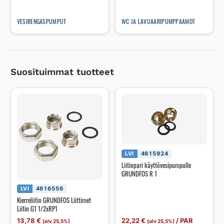
VESIRENGASPUMPUT
WC JA LAVUAARIPUMPPAAMOT
Suosituimmat tuotteet
LVI
4615924
Liitinpari käyttövesipumpulle
GRUNDFOS R 1
LVI
4616556
Kierreliitin GRUNDFOS Liittimet
Liitin G1 1/2xRP1
13,78
€
22,22
€
/
PAR
(alv 25,5%)
(alv 25,5%)