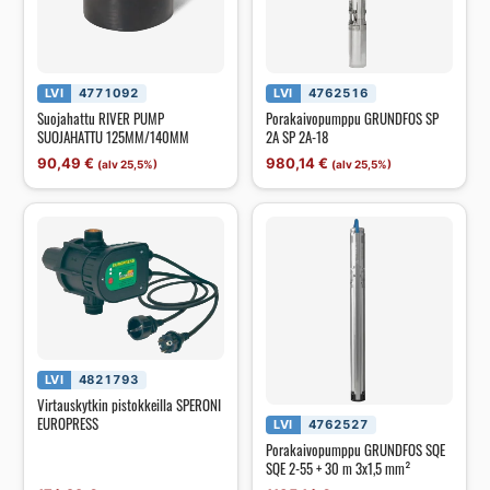
LVI
4771092
LVI
4762516
Suojahattu RIVER PUMP
Porakaivopumppu GRUNDFOS SP
SUOJAHATTU 125MM/140MM
2A SP 2A-18
90,49
€
980,14
€
(alv 25,5%)
(alv 25,5%)
LVI
4821793
Virtauskytkin pistokkeilla SPERONI
EUROPRESS
LVI
4762527
Porakaivopumppu GRUNDFOS SQE
SQE 2-55 + 30 m 3x1,5 mm²