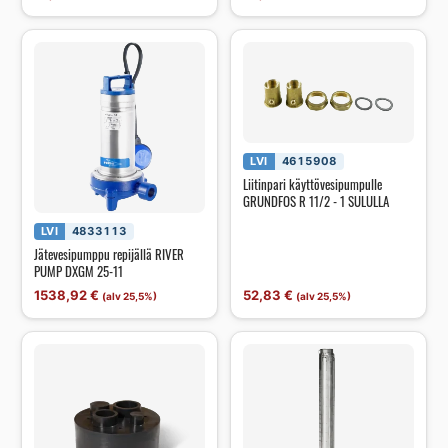
LVI
4615908
Liitinpari käyttövesipumpulle
GRUNDFOS R 11/2 - 1 SULULLA
LVI
4833113
Jätevesipumppu repijällä RIVER
PUMP DXGM 25-11
1538,92
€
52,83
€
(alv 25,5%)
(alv 25,5%)