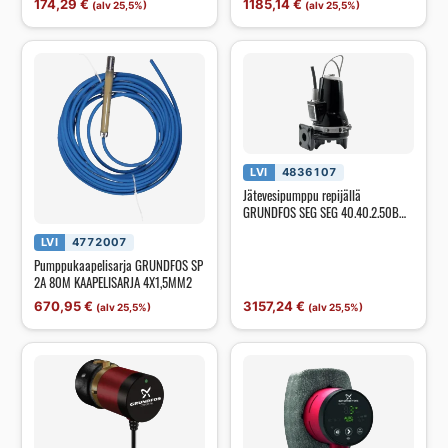
174,29
€
1185,14
€
(alv 25,5%)
(alv 25,5%)
LVI
4836107
Jätevesipumppu repijällä
GRUNDFOS SEG SEG 40.40.2.50B
3x400V
LVI
4772007
Pumppukaapelisarja GRUNDFOS SP
2A 80M KAAPELISARJA 4X1,5MM2
670,95
€
3157,24
€
(alv 25,5%)
(alv 25,5%)