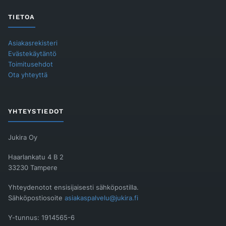
TIETOA
Asiakasrekisteri
Evästekäytäntö
Toimitusehdot
Ota yhteyttä
YHTEYSTIEDOT
Jukira Oy
Haarlankatu 4 B 2
33230 Tampere
Yhteydenotot ensisijaisesti sähköpostilla.
Sähköpostiosoite
asiakaspalvelu@jukira.fi
Y-tunnus: 1914565-6