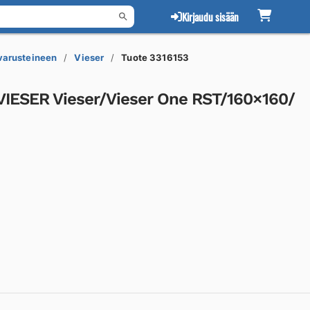
Kirjaudu sisään
 varusteineen
Vieser
Tuote 3316153
ö VIESER Vieser/Vieser One RST/160×160/