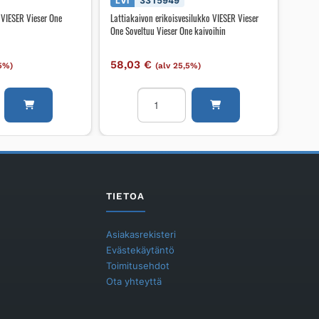
LVI
3315949
 VIESER Vieser One
Lattiakaivon erikoisvesilukko VIESER Vieser
One Soveltuu Vieser One kaivoihin
58,03
€
,5%)
(alv 25,5%)
o
Lattiakaivon
erikoisvesilukko
VIESER
Vieser
One
Soveltuu
Vieser
TIETOA
One
kaivoihin
Asiakasrekisteri
määrä
Evästekäytäntö
Toimitusehdot
Ota yhteyttä