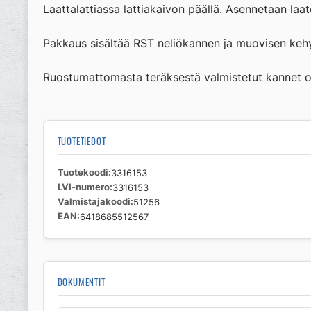
Laattalattiassa lattiakaivon päällä. Asennetaan laat
Pakkaus sisältää RST neliökannen ja muovisen keh
Ruostumattomasta teräksestä valmistetut kannet ov
TUOTETIEDOT
Tuotekoodi
3316153
LVI-numero
3316153
Valmistajakoodi
51256
EAN
6418685512567
DOKUMENTIT