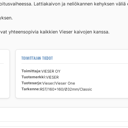
One
oitusvaiheessa. Lattiakaivon ja neliökannen kehyksen väliä ei
RST/160x160/
Ø32mm/Classic
yksen.
määrä
at yhteensopivia kaikkien Vieser kaivojen kanssa.
TOIMITTAJAN TIEDOT
Toimittaja
VIESER OY
Tuotemerkki
VIESER
Tuotesarja
Vieser/Vieser One
Tarkenne
RST/160x160/Ø32mm/Classic