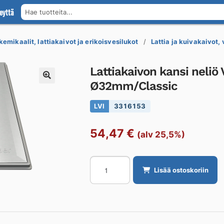
eyttä
Hae tuotteita...
kemikaalit, lattiakaivot ja erikoisvesilukot
Lattia ja kuivakaivot,
Lattiakaivon kansi neli
Ø32mm/Classic
LVI
3316153
54,47
€
(alv 25,5%)
Lattiakaivon
Lisää ostoskoriin
kansi
neliö
VIESER
Vieser/Vieser