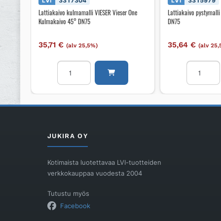
LVI
3317304
LVI
3315979
Lattiakaivo kulmamalli VIESER Vieser One
Lattiakaivo pystymalli
Kulmakaivo 45° DN75
DN75
35,71
€
35,64
€
(alv 25,5%)
(alv 25
Lattiakaivo
Lattiakaiv
kulmamalli
pystymalli
VIESER
VIESER
Vieser
Vieser
One
One
Kulmakaivo
DN75
45°
määrä
JUKIRA OY
DN75
määrä
Kotimaista luotettavaa LVI-tuotteiden
verkkokauppaa vuodesta 2004
Tutustu myös
Facebook