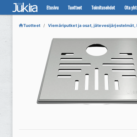
Etusivu
Tuotteet
Toimitusehdot
Ota yht
Siirry
Siirry
navigointiin
sisältöön
Tuotteet
Viemäriputket ja osat, jätevesijärjestelmät, 