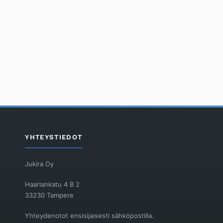
YHTEYSTIEDOT
Jukira Oy
Haarlankatu 4 B 2
33230 Tampere
Yhteydenotot ensisijaisesti sähköpostilla.