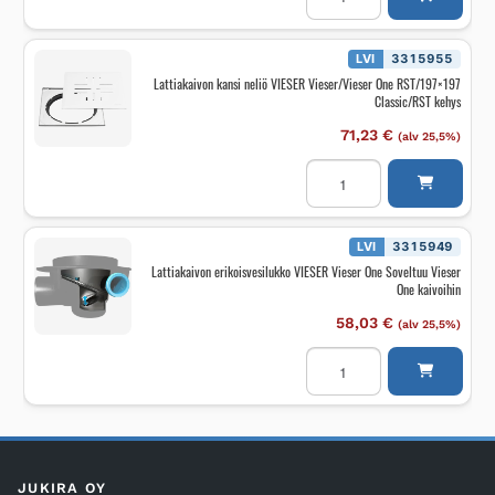
VIESER
Vieser/Vieser
One
Pyöreä
LVI
3315955
muovikansi
Lattiakaivon kansi neliö VIESER Vieser/Vieser One RST/197×197
150
Classic/RST kehys
määrä
71,23
€
(alv 25,5%)
Lattiakaivon
kansi
neliö
VIESER
Vieser/Vieser
One
LVI
3315949
RST/197x197
Lattiakaivon erikoisvesilukko VIESER Vieser One Soveltuu Vieser
Classic/RST
One kaivoihin
kehys
määrä
58,03
€
(alv 25,5%)
Lattiakaivon
erikoisvesilukko
VIESER
Vieser
One
Soveltuu
Vieser
One
kaivoihin
JUKIRA OY
määrä