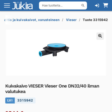
Hae tuotteita...
Siirry
Siirry
navigointiin
sisältöön
Lattia ja kuivakaivot, varusteineen
Vieser
Tuote 3315942
Kuivakaivo VIESER Vieser One DN32/40 ilman
valutukea
LVI
3315942