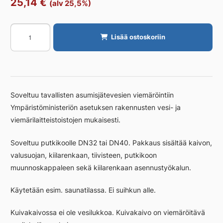
25,14
€
(alv 25,5%)
Kuivakaivo
Lisää ostoskoriin
VIESER
Vieser
One
DN32/40
ilman
Soveltuu tavallisten asumisjätevesien viemäröintiin
valutukea
Ympäristöministeriön asetuksen rakennusten vesi- ja
määrä
viemärilaitteistoistojen mukaisesti.
Soveltuu putkikoolle DN32 tai DN40. Pakkaus sisältää kaivon,
valusuojan, kiilarenkaan, tiivisteen, putkikoon
muunnoskappaleen sekä kiilarenkaan asennustyökalun.
Käytetään esim. saunatilassa. Ei suihkun alle.
Kuivakaivossa ei ole vesilukkoa. Kuivakaivo on viemäröitävä