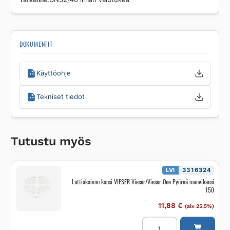
DOKUMENTIT
Käyttöohje
Tekniset tiedot
Tutustu myös
LVI
3316324
Lattiakaivon kansi VIESER Vieser/Vieser One Pyöreä muovikansi
150
11,88
€
(alv 25,5%)
Lattiakaivon
kansi