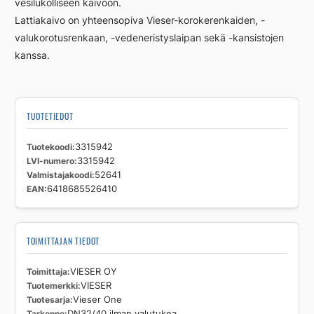
vesilukolliseen kaivoon.
Lattiakaivo on yhteensopiva Vieser-korokerenkaiden, -
valukorotusrenkaan, -vedeneristyslaipan sekä -kansistojen
kanssa.
TUOTETIEDOT
Tuotekoodi
3315942
LVI-numero
3315942
Valmistajakoodi
52641
EAN
6418685526410
TOIMITTAJAN TIEDOT
Toimittaja
VIESER OY
Tuotemerkki
VIESER
Tuotesarja
Vieser One
Tarkenne
DN32/40 ilman valutukea