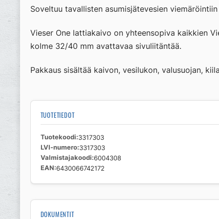
Soveltuu tavallisten asumisjätevesien viemäröintiin
Vieser One lattiakaivo on yhteensopiva kaikkien Vi
kolme 32/40 mm avattavaa sivuliitäntää.
Pakkaus sisältää kaivon, vesilukon, valusuojan, kii
TUOTETIEDOT
Tuotekoodi
3317303
LVI-numero
3317303
Valmistajakoodi
6004308
EAN
6430066742172
DOKUMENTIT