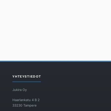
YHTEYSTIEDOT
Jukira Oy
Haarlankatu 4 B 2
33230 Tampere