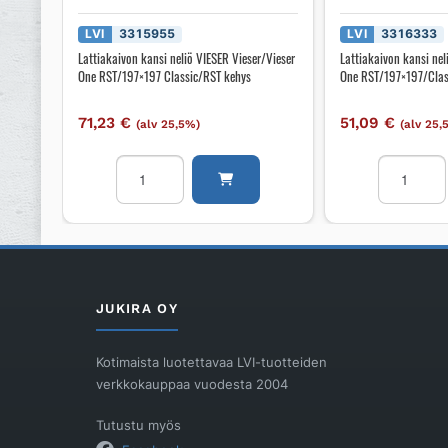
LVI
3315955
LVI
3316333
Lattiakaivon kansi neliö VIESER Vieser/Vieser
Lattiakaivon kansi nel
One RST/197×197 Classic/RST kehys
One RST/197×197/Cla
71,23
€
51,09
€
(alv 25,5%)
(alv 25,
Lattiakaivon
Lattiakaiv
kansi
kansi
neliö
neliö
VIESER
VIESER
Vieser/Vieser
Vieser/Vie
One
One
RST/197x197
RST/197x1
JUKIRA OY
Classic/RST
määrä
kehys
Kotimaista luotettavaa LVI-tuotteiden
määrä
verkkokauppaa vuodesta 2004
Tutustu myös