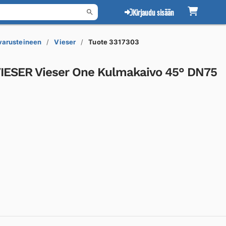
Kirjaudu sisään
 varusteineen
Vieser
Tuote 3317303
VIESER Vieser One Kulmakaivo 45° DN75