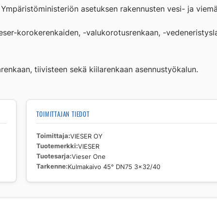
Kulmakaivo
 Ympäristöministeriön asetuksen rakennusten vesi- ja viemäri
45°
DN75
eser-korokerenkaiden, -valukorotusrenkaan, -vedeneristysla
3x32/40
määrä
larenkaan, tiivisteen sekä kiilarenkaan asennustyökalun.
TOIMITTAJAN TIEDOT
Toimittaja
VIESER OY
Tuotemerkki
VIESER
Tuotesarja
Vieser One
Tarkenne
Kulmakaivo 45° DN75 3x32/40