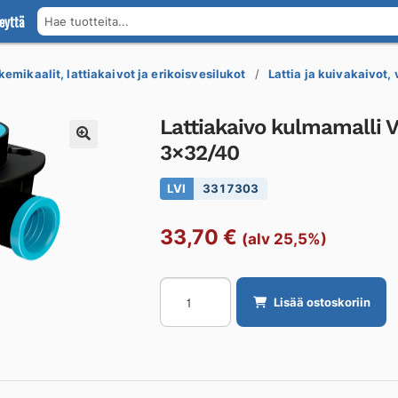
eyttä
Hae tuotteita...
kemikaalit, lattiakaivot ja erikoisvesilukot
Lattia ja kuivakaivot,
Lattiakaivo kulmamalli 
3×32/40
LVI
3317303
33,70
€
(alv 25,5%)
Lattiakaivo
Lisää ostoskoriin
kulmamalli
VIESER
Vieser
One