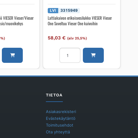
LVI
3315949
iö VIESER Vieser/Vieser
Lattiakaivon erikoisvesilukko VIESER Vieser
ssic/muovikehys
One Soveltuu Vieser One kaivoihin
58,03
€
5%)
(alv 25,5%)
on
Lattiakaivon
erikoisvesilukko
VIESER
Vieser
ser
One
Soveltuu
97/Classic/muovikehys
Vieser
TIETOA
One
kaivoihin
Asiakasrekisteri
määrä
Evästekäytäntö
Toimitusehdot
Ota yhteyttä