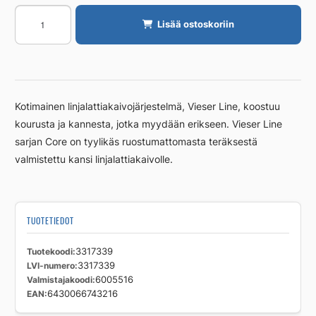
Lattiakaivon
Lisää ostoskoriin
kansi
VIESER
Vieser
Line
RST
Kotimainen linjalattiakaivojärjestelmä, Vieser Line, koostuu
900mm
kourusta ja kannesta, jotka myydään erikseen. Vieser Line
määrä
sarjan Core on tyylikäs ruostumattomasta teräksestä
valmistettu kansi linjalattiakaivolle.
TUOTETIEDOT
Tuotekoodi
3317339
LVI-numero
3317339
Valmistajakoodi
6005516
EAN
6430066743216