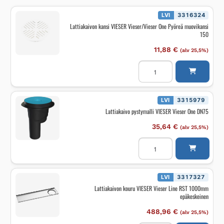
LVI
3316324
Lattiakaivon kansi VIESER Vieser/Vieser One Pyöreä muovikansi
150
11,88
€
(alv 25,5%)
Lattiakaivon
kansi
VIESER
Vieser/Vieser
One
Pyöreä
LVI
3315979
muovikansi
Lattiakaivo pystymalli VIESER Vieser One DN75
150
määrä
35,64
€
(alv 25,5%)
Lattiakaivo
pystymalli
VIESER
Vieser
One
DN75
LVI
3317327
määrä
Lattiakaivon kouru VIESER Vieser Line RST 1000mm
epäkeskeinen
488,96
€
(alv 25,5%)