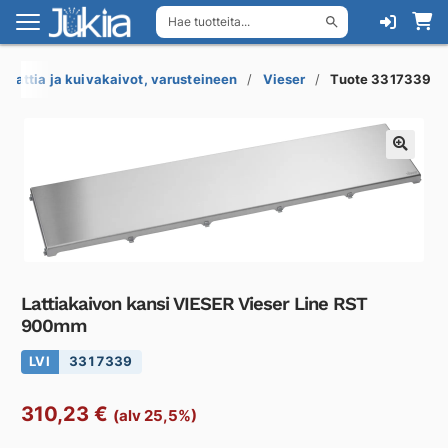
Hae tuotteita...
Siirry
Siirry
navigointiin
sisältöön
Lattia ja kuivakaivot, varusteineen
Vieser
Tuote 3317339
Lattiakaivon kansi VIESER Vieser Line RST
900mm
LVI
3317339
310,23
€
(alv 25,5%)