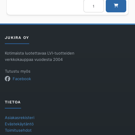
Lattiakaivon
kouru
VIESER
Vieser
Line
RST
1000mm
epäkeskeinen
määrä
JUKIRA OY
Kotimaista luotettavaa LVI-tuotteiden
verkkokauppaa vuodesta 2004
Tutustu myös
Facebook
TIETOA
Asiakasrekisteri
Evästekäytäntö
Toimitusehdot