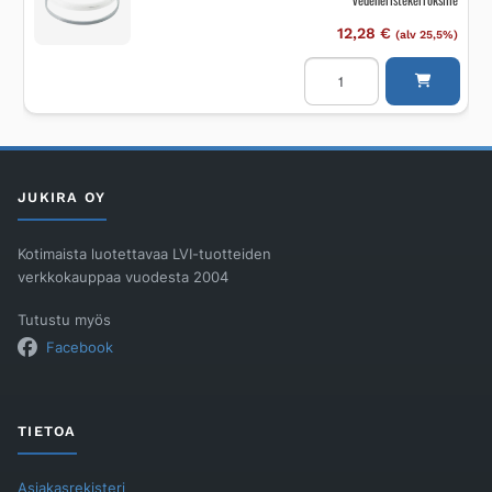
määrä
12,28
€
(alv 25,5%)
Kiilarengas
VIESER
Vieser/Vieser
One
2-
3mm
vedeneristekerroksille
määrä
JUKIRA OY
Kotimaista luotettavaa LVI-tuotteiden
verkkokauppaa vuodesta 2004
Tutustu myös
Facebook
TIETOA
Asiakasrekisteri