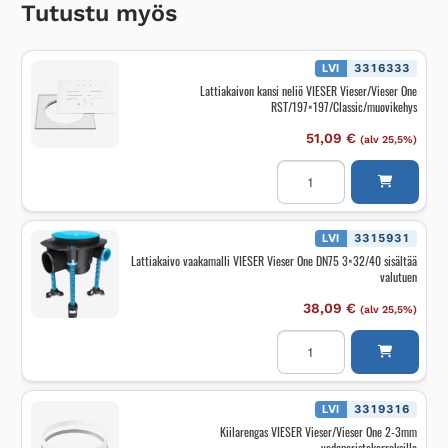
Tutustu myös
LVI
3316333
Lattiakaivon kansi neliö VIESER Vieser/Vieser One
RST/197×197/Classic/muovikehys
51,09
€
(alv 25,5%)
Lattiakaivon
kansi
neliö
VIESER
Vieser/Vieser
One
LVI
3315931
RST/197x197/Classic/muo
Lattiakaivo vaakamalli VIESER Vieser One DN75 3×32/40 sisältää
määrä
valutuen
38,09
€
(alv 25,5%)
Lattiakaivo
vaakamalli
VIESER
Vieser
One
DN75
LVI
3319316
3x32/40
Kiilarengas VIESER Vieser/Vieser One 2-3mm
sisältää
vedeneristekerroksille
valutuen