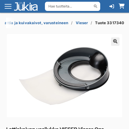
Hae tuotteita...
Siirry
Siirry
navigointiin
sisältöön
Lattia ja kuivakaivot, varusteineen
Vieser
Tuote 3317340