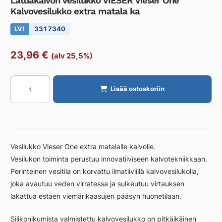
Lattiakaivon vesilukko VIESER Vieser One
Kalvovesilukko extra matala ka
LVI
3317340
23,96
€
(alv 25,5%)
Lattiakaivon
Lisää ostoskoriin
vesilukko
VIESER
Vieser
One
Kalvovesilukko
Vesilukko Vieser One extra matalalle kaivolle.
extra
Vesilukon toiminta perustuu innovatiiviseen kalvotekniikkaan.
matala
Perinteinen vesitila on korvattu ilmatiiviillä kalvovesilukolla,
ka
määrä
joka avautuu veden virratessa ja sulkeutuu virtauksen
lakattua estäen viemärikaasujen pääsyn huonetilaan.
Silikonikumista valmistettu kalvovesilukko on pitkäikäinen