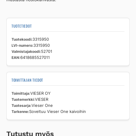
määrä
TUOTETIEDOT
Tuotekoodi
3315950
LVI-numero
3315950
Valmistajakoodi
52701
EAN
6418685527011
TOIMITTAJAN TIEDOT
Toimittaja
VIESER OY
Tuotemerkki
VIESER
Tuotesarja
Vieser One
Tarkenne
Soveltuu Vieser One kaivoihin
Tutustu myös