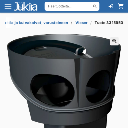
Hae tuotteita...
Siirry
Siirry
navigointiin
sisältöön
Lattia ja kuivakaivot, varusteineen
Vieser
Tuote 3315950