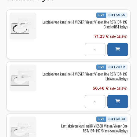
LVI
3315955
Lattiakaivon kansi neliö VIESER Vieser/Vieser One RST/197×197
Classic/RST kehys
71,23
€
(alv 25,5%)
Lattiakaivon
kansi
neliö
VIESER
Vieser/Vieser
One
LVI
3317312
RST/197x197
Lattiakaivon kansi neliö VIESER Vieser/Vieser One RST/197×197
Classic/RST
Link/muovikehys
kehys
määrä
56,46
€
(alv 25,5%)
Lattiakaivon
kansi
neliö
VIESER
Vieser/Vieser
One
LVI
3316333
RST/197x197
Lattiakaivon kansi neliö VIESER Vieser/Vieser One
Link/muovikehys
RST/197×197/Classic/muovikehys
määrä