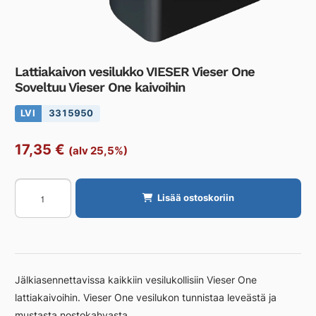
Lattiakaivon vesilukko VIESER Vieser One
Soveltuu Vieser One kaivoihin
LVI
3315950
17,35
€
(alv 25,5%)
Lattiakaivon
Lisää ostoskoriin
vesilukko
VIESER
Vieser
One
Soveltuu
Jälkiasennettavissa kaikkiin vesilukollisiin Vieser One
Vieser
lattiakaivoihin. Vieser One vesilukon tunnistaa leveästä ja
One
mustasta nostokahvasta.
kaivoihin