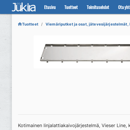
Etusivu
Tuotteet
Toimitusehdot
Ota yht
Siirry
Siirry
navigointiin
sisältöön
Tuotteet
Viemäriputket ja osat, jätevesijärjestelmät, 
Kotimainen linjalattiakaivojärjestelmä, Vieser Lin