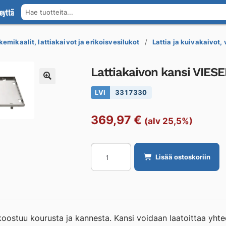
eyttä
Hae tuotteita...
kemikaalit, lattiakaivot ja erikoisvesilukot
Lattia ja kuivakaivot,
Lattiakaivon kansi VIES
LVI
3317330
369,97
€
(alv 25,5%)
Lattiakaivon
Lisää ostoskoriin
kansi
VIESER
Vieser
Line
RST
e, koostuu kourusta ja kannesta. Kansi voidaan laatoittaa y
900mm