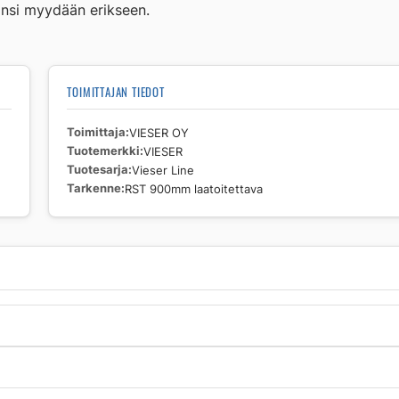
kansi myydään erikseen.
laatoitettava
määrä
TOIMITTAJAN TIEDOT
Toimittaja
VIESER OY
Tuotemerkki
VIESER
Tuotesarja
Vieser Line
Tarkenne
RST 900mm laatoitettava