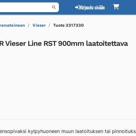
Kirjaudu sisään
 varusteineen
Vieser
Tuote 3317330
ER Vieser Line RST 900mm laatoitettava
hteensopivaksi kylpyhuoneen muun laatoituksen tai pinnoituk