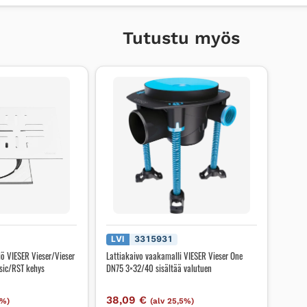
Tutustu myös
LVI
3315931
iö VIESER Vieser/Vieser
Lattiakaivo vaakamalli VIESER Vieser One
sic/RST kehys
DN75 3×32/40 sisältää valutuen
38,09
€
5%)
(alv 25,5%)