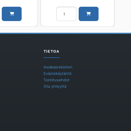
on
Lattiakaivo
vaakamalli
VIESER
Vieser
ser
One
DN75
197
3x32/40
TIETOA
ST
sisältää
valutuen
Asiakasrekisteri
määrä
Evästekäytäntö
Toimitusehdot
Ota yhteyttä