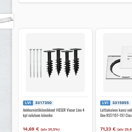
LVI
3317350
LVI
3315955
Ankkurointikiinnikkeet VIESER Vieser Line 4
Lattiakaivon kansi nel
kpl valutuen kiinnike
One RST/197×197 Clas
14,69
€
71,23
€
(alv 25,5%)
(alv 25,