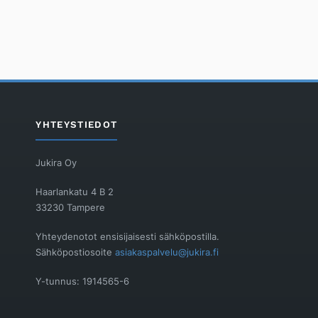
YHTEYSTIEDOT
Jukira Oy
Haarlankatu 4 B 2
33230 Tampere
Yhteydenotot ensisijaisesti sähköpostilla.
Sähköpostiosoite
asiakaspalvelu@jukira.fi
Y-tunnus: 1914565-6