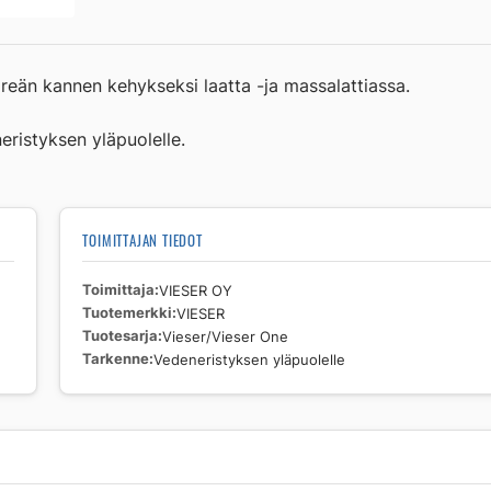
Vedeneristyksen
yläpuolelle
määrä
reän kannen kehykseksi laatta -ja massalattiassa.
ristyksen yläpuolelle.
TOIMITTAJAN TIEDOT
Toimittaja
VIESER OY
Tuotemerkki
VIESER
Tuotesarja
Vieser/Vieser One
Tarkenne
Vedeneristyksen yläpuolelle