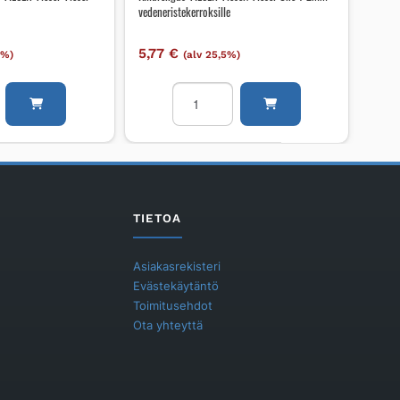
vedeneristekerroksille
5,77
€
5%)
(alv 25,5%)
on
Kiilarengas
VIESER
Vieser/Vieser
One
1-
2mm
vedeneristekerroksille
TIETOA
määrä
Asiakasrekisteri
Evästekäytäntö
Toimitusehdot
Ota yhteyttä