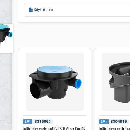
Käyttöohje
LVI
3315957
LVI
3304916
Lattiakaivo vaakamalli VIESER Vieser One DN
Lattiakaivon vesilukko