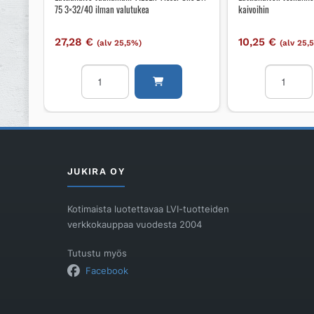
75 3×32/40 ilman valutukea
kaivoihin
27,28
€
10,25
€
(alv 25,5%)
(alv 25,
Lattiakaivo
Lattiakaiv
vaakamalli
vesilukko
VIESER
VIESER
Vieser
Vieser
One
Vieser
DN
kaivoihin
75
määrä
JUKIRA OY
3x32/40
ilman
Kotimaista luotettavaa LVI-tuotteiden
valutukea
verkkokauppaa vuodesta 2004
määrä
Tutustu myös
Facebook