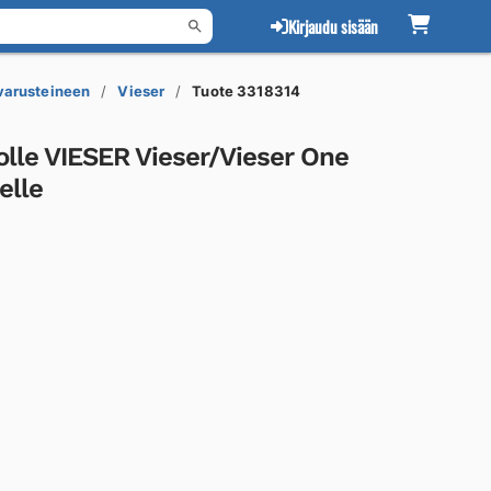
Kirjaudu sisään
 varusteineen
Vieser
Tuote 3318314
olle VIESER Vieser/Vieser One
elle