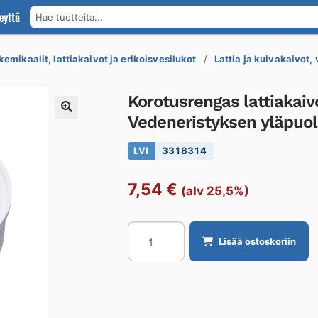
eyttä
Hae tuotteita...
kemikaalit, lattiakaivot ja erikoisvesilukot
Lattia ja kuivakaivot,
Korotusrengas lattiakaiv
Vedeneristyksen yläpuol
LVI
3318314
7,54
€
(alv 25,5%)
Korotusrengas
Lisää ostoskoriin
lattiakaivolle
VIESER
Vieser/Vieser
One