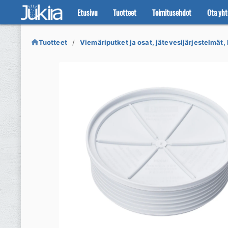
Etusivu
Tuotteet
Toimitusehdot
Ota yht
Siirry
Siirry
navigointiin
sisältöön
Tuotteet
Viemäriputket ja osat, jätevesijärjestelmät, 