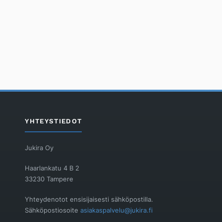
YHTEYSTIEDOT
Jukira Oy
Haarlankatu 4 B 2
33230 Tampere
Yhteydenotot ensisijaisesti sähköpostilla.
Sähköpostiosoite
asiakaspalvelu@jukira.fi