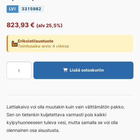
LVI
3315982
823,93
€
(alv 25,5%)
Erikoistilaustuote
Toimitusaika-arvio: 4 viikkoa
Lattiakaivon
Lisää ostoskoriin
kannen
kehys
VIESER
Vieser
Dot
Lattiakaivo voi olla muutakin kuin vain välttämätön pakko.
&
Sen on tietenkin kuljetettava varmasti pois kaikki
Square
kylpyhuoneeseen tuleva vesi, mutta samalla se voi olla
Square
600x600mm
olennainen osa sisustusta.
määrä