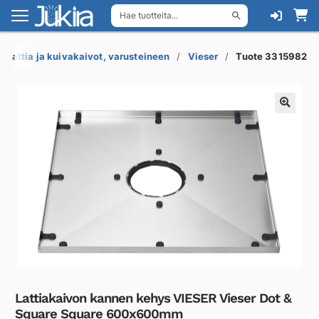
Hae tuotteita...
Siirry
Siirry
navigointiin
sisältöön
Lattia ja kuivakaivot, varusteineen
Vieser
Tuote 3315982
Lattiakaivon kannen kehys VIESER Vieser Dot &
Square Square 600x600mm