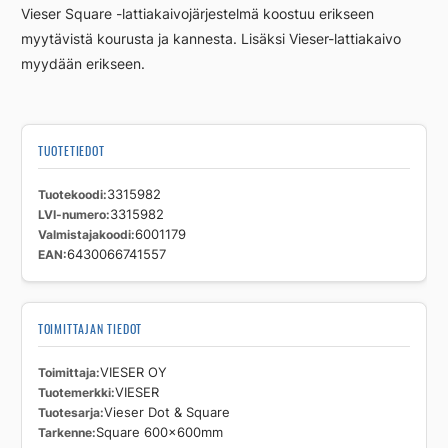
Vieser Square -lattiakaivojärjestelmä koostuu erikseen
myytävistä kourusta ja kannesta. Lisäksi Vieser-lattiakaivo
myydään erikseen.
TUOTETIEDOT
Tuotekoodi
3315982
LVI-numero
3315982
Valmistajakoodi
6001179
EAN
6430066741557
TOIMITTAJAN TIEDOT
Toimittaja
VIESER OY
Tuotemerkki
VIESER
Tuotesarja
Vieser Dot & Square
Tarkenne
Square 600x600mm