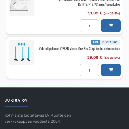
DN75
RST/197×197/Classic/muovikehys
määrä
51,09
€
(alv 25,5%)
Lattiakaivon
kansi
neliö
VIESER
Vieser/Vieser
One
LVI
3317341
RST/197x197/Classic/muo
Valutukipakkaus VIESER Vieser One Sis. 3 kpl tukia, extra matala
määrä
29,09
€
(alv 25,5%)
Valutukipakkaus
VIESER
Vieser
One
Sis.
3
kpl
tukia,
extra
JUKIRA OY
matala
määrä
Kotimaista luotettavaa LVI-tuotteiden
verkkokauppaa vuodesta 2004