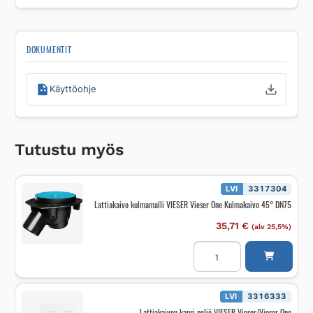
DOKUMENTIT
Käyttöohje
Tutustu myös
LVI
3317304
Lattiakaivo kulmamalli VIESER Vieser One Kulmakaivo 45° DN75
35,71
€
(alv 25,5%)
Lattiakaivo
kulmamalli
VIESER
Vieser
One
Kulmakaivo
LVI
3316333
45°
Lattiakaivon kansi neliö VIESER Vieser/Vieser One