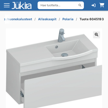
Hae tuotteita...
Siirry
Siirry
navigointiin
sisältöön
Kylpyhuonekalusteet
Allaskaapit
Polaria
Tuote 6045193