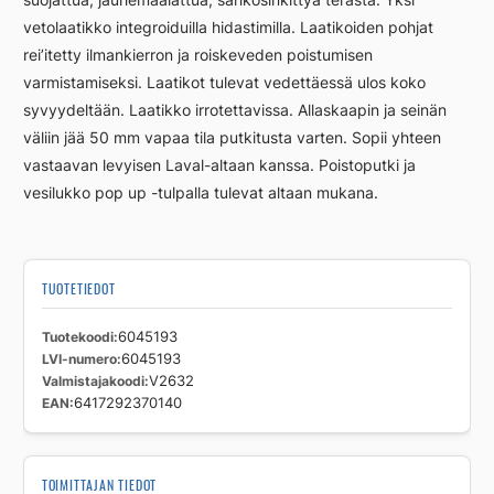
määrä
vetolaatikko integroiduilla hidastimilla. Laatikoiden pohjat
rei’itetty ilmankierron ja roiskeveden poistumisen
varmistamiseksi. Laatikot tulevat vedettäessä ulos koko
syvyydeltään. Laatikko irrotettavissa. Allaskaapin ja seinän
väliin jää 50 mm vapaa tila putkitusta varten. Sopii yhteen
vastaavan levyisen Laval-altaan kanssa. Poistoputki ja
vesilukko pop up -tulpalla tulevat altaan mukana.
TUOTETIEDOT
Tuotekoodi
6045193
LVI-numero
6045193
Valmistajakoodi
V2632
EAN
6417292370140
TOIMITTAJAN TIEDOT