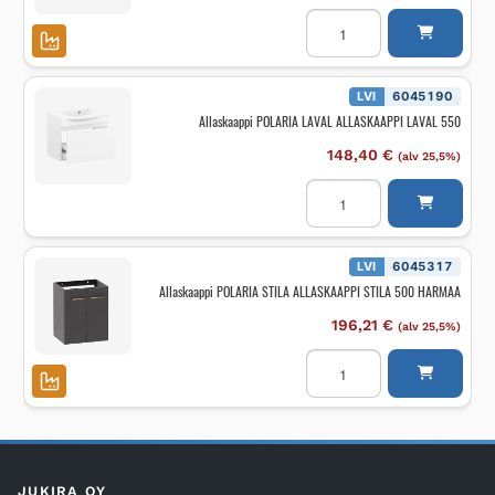
Allaskaappi
POLARIA
NOVAL
ALLASKAAPPI
NOVAL
800
LVI
6045190
määrä
Allaskaappi POLARIA LAVAL ALLASKAAPPI LAVAL 550
148,40
€
(alv 25,5%)
Allaskaappi
POLARIA
LAVAL
ALLASKAAPPI
LAVAL
550
LVI
6045317
määrä
Allaskaappi POLARIA STILA ALLASKAAPPI STILA 500 HARMAA
196,21
€
(alv 25,5%)
Allaskaappi
POLARIA
STILA
ALLASKAAPPI
STILA
500
HARMAA
määrä
JUKIRA OY