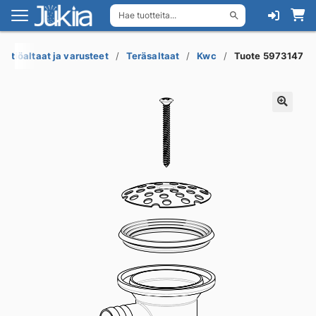
Hae tuotteita...
Siirry
Siirry
navigointiin
sisältöön
eittiöaltaat ja varusteet
Teräsaltaat
Kwc
Tuote 5973147