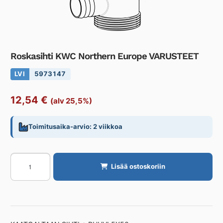
Roskasihti KWC Northern Europe VARUSTEET
LVI
5973147
12,54
€
(alv 25,5%)
Toimitusaika-arvio: 2 viikkoa
Roskasihti
Lisää ostoskoriin
KWC
Northern
Europe
VARUSTEET
määrä