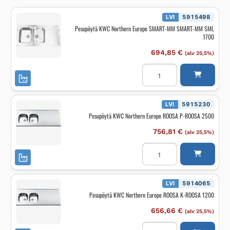
LVI
5915498
Pesupöytä KWC Northern Europe SMART-MM SMART-MM SML
1700
694,85
€
(alv 25,5%)
Pesupöytä
KWC
Northern
Europe
SMART-
MM
LVI
5915230
SMART-
Pesupöytä KWC Northern Europe ROOSA P-ROOSA 2500
MM
SML
1700
756,81
€
(alv 25,5%)
määrä
Pesupöytä
KWC
Northern
Europe
ROOSA
P-
LVI
5914065
ROOSA
Pesupöytä KWC Northern Europe ROOSA K-ROOSA 1200
2500
määrä
656,66
€
(alv 25,5%)
Pesupöytä