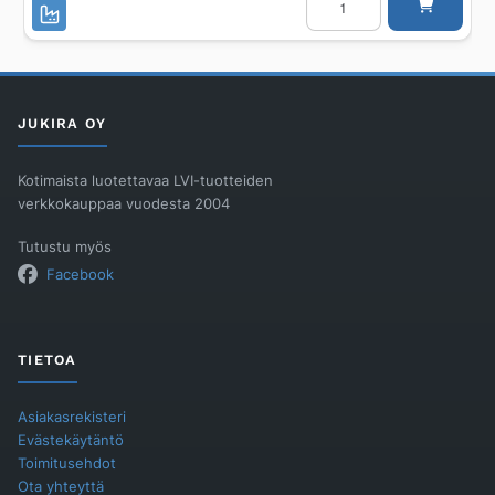
KWC
Northern
Europe
ROOSA
K-
ROOSA
1200
määrä
JUKIRA OY
Kotimaista luotettavaa LVI-tuotteiden
verkkokauppaa vuodesta 2004
Tutustu myös
Facebook
TIETOA
Asiakasrekisteri
Evästekäytäntö
Toimitusehdot
Ota yhteyttä