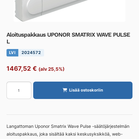
Aloituspakkaus UPONOR SMATRIX WAVE PULSE
L
LVI
2024572
1467,52
€
(alv 25,5%)
Aloituspakkaus
Lisää ostoskoriin
UPONOR
SMATRIX
WAVE
PULSE
L
Langattoman Uponor Smatrix Wave Pulse -säätöjärjestelmän
määrä
aloituspakkaus, joka sisältää kaksi keskusyksikköä, web-