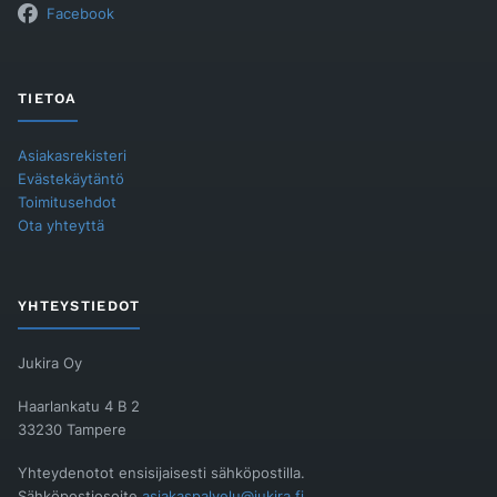
Facebook
TIETOA
Asiakasrekisteri
Evästekäytäntö
Toimitusehdot
Ota yhteyttä
YHTEYSTIEDOT
Jukira Oy
Haarlankatu 4 B 2
33230 Tampere
Yhteydenotot ensisijaisesti sähköpostilla.
Sähköpostiosoite
asiakaspalvelu@jukira.fi