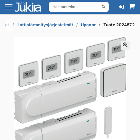
Hae tuotteita...
Siirry
Siirry
navigointiin
sisältöön
aosat
Lattialämmitysjärjestelmät
Uponor
Tuote 2024572