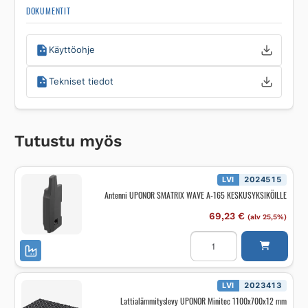
DOKUMENTIT
Käyttöohje
Tekniset tiedot
Tutustu myös
LVI
2024515
Antenni UPONOR SMATRIX WAVE A-165 KESKUSYKSIKÖILLE
69,23
€
(alv 25,5%)
Antenni
UPONOR
SMATRIX
WAVE
A-
165
LVI
2023413
KESKUSYKSIKÖILLE
Lattialämmityslevy UPONOR Minitec 1100x700x12 mm
määrä