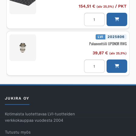
154,51
€
/
PKT
(alv 25,5%)
Lattialämmityslevy
UPONOR
Minitec
1100x700x12
mm
määrä
LVI
2025806
Paluuventtiili UPONOR RWG
39,87
€
(alv 25,5%)
Paluuventtiili
UPONOR
RWG
määrä
JUKIRA OY
Kotimaista luotettavaa LVI-tuotteiden
verkkokauppaa vuodesta 2004
Tutustu myös