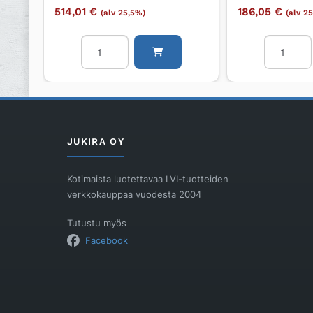
514,01
€
186,05
€
(alv 25,5%)
(alv 2
Suihkuhana
Suihkuhan
GROHE
GROHE
Grohtherm
Grohtherm
Grohtherm
määrä
Smartcontrol
määrä
JUKIRA OY
Kotimaista luotettavaa LVI-tuotteiden
verkkokauppaa vuodesta 2004
Tutustu myös
Facebook