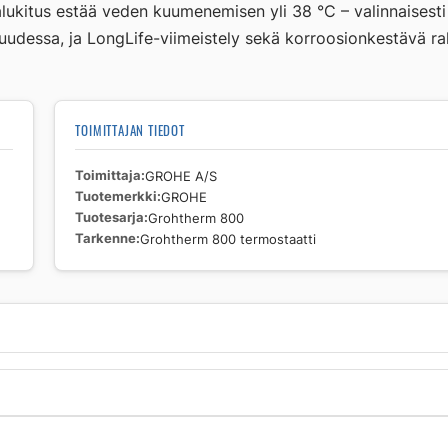
alukitus estää veden kuumenemisen yli 38 °C – valinnaises
määrä
dessa, ja LongLife-viimeistely sekä korroosionkestävä rak
TOIMITTAJAN TIEDOT
Toimittaja
GROHE A/S
Tuotemerkki
GROHE
Tuotesarja
Grohtherm 800
Tarkenne
Grohtherm 800 termostaatti