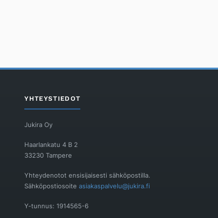
YHTEYSTIEDOT
Jukira Oy
Haarlankatu 4 B 2
33230 Tampere
Yhteydenotot ensisijaisesti sähköpostilla.
Sähköpostiosoite
asiakaspalvelu@jukira.fi
Y-tunnus: 1914565-6