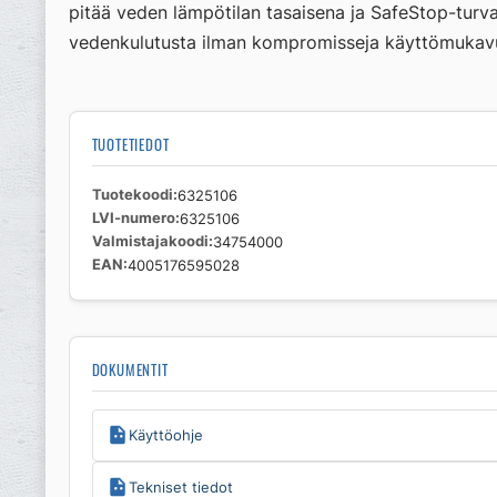
pitää veden lämpötilan tasaisena ja SafeStop-turv
vedenkulutusta ilman kompromisseja käyttömukavuu
TUOTETIEDOT
Tuotekoodi
6325106
LVI-numero
6325106
Valmistajakoodi
34754000
EAN
4005176595028
DOKUMENTIT
Käyttöohje
Tekniset tiedot