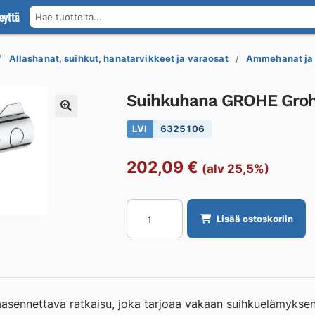
eyttä
Hae tuotteita...
Allashanat, suihkut, hanatarvikkeet ja varaosat
Ammehanat ja 
Suihkuhana GROHE Groh
LVI
6325106
202,09
€
(alv 25,5%)
Suihkuhana
Lisää ostoskoriin
GROHE
Grohtherm
800
Grohtherm
800
asennettava ratkaisu, joka tarjoaa vakaan suihkuelämyksen
termostaatti