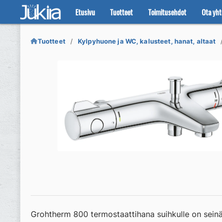
Etusivu
Tuotteet
Toimitusehdot
Ota yht
Siirry
Siirry
navigointiin
sisältöön
Tuotteet
Kylpyhuone ja WC, kalusteet, hanat, altaat
Grohtherm 800 termostaattihana suihkulle on seinä