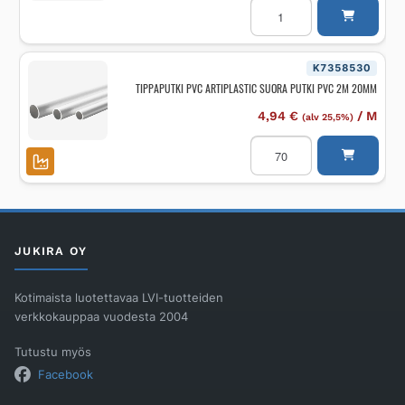
ASENNUSKANAVA
ARTIPLASTIC
80X60
JATKOKAPPALE
RUSKEA
määrä
K7358530
TIPPAPUTKI PVC ARTIPLASTIC SUORA PUTKI PVC 2M 20MM
4,94
€
/
M
(alv 25,5%)
TIPPAPUTKI
PVC
ARTIPLASTIC
SUORA
PUTKI
PVC
2M
20MM
määrä
JUKIRA OY
Kotimaista luotettavaa LVI-tuotteiden
verkkokauppaa vuodesta 2004
Tutustu myös
Facebook