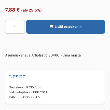
7,88
€
(alv 25,5%)
ASENNUSKANAVA
Lisää ostoskoriin
ARTIPLASTIC
80X60
KULMA
MUSTA
määrä
Asennuskanava Artiplastic 80×60 kulma musta
TUOTETIEDOT
Tuotekoodi
K7357860
Valmistajakoodi
0807CP-B
EAN
8034135663177