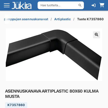
Hae tuotteita...
Siirry
Siirry
navigointiin
sisältöön
pöpumppujen asennuskanavat
Artiplastic
Tuote K7357860
ASENNUSKANAVA ARTIPLASTIC 80X60 KULMA
MUSTA
K7357860