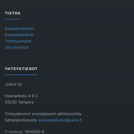
TIETOA
Asiakasrekisteri
Evästekäytäntö
Toimitusehdot
Ota yhteyttä
YHTEYSTIEDOT
Jukira Oy
Haarlankatu 4 B 2
33230 Tampere
Yhteydenotot ensisijaisesti sähköpostilla.
Sähköpostiosoite
asiakaspalvelu@jukira.fi
Y-tunnus: 1914565-6