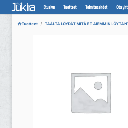
Etusivu
Tuotteet
Toimitusehdot
Ota yht
Siirry
Siirry
navigointiin
sisältöön
Tuotteet
TÄÄLTÄ LÖYDÄT MITÄ ET AIEMMIN LÖYTÄN