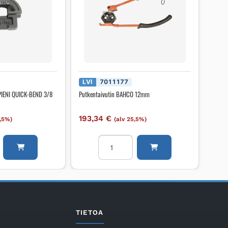
LVI
7011177
 PIENI QUICK-BEND 3/8
Putkentaivutin BAHCO 12mm
193,34
€
5,5%)
(alv 25,5%)
ti
Putkentaivutin
BAHCO
12mm
määrä
TIETOA