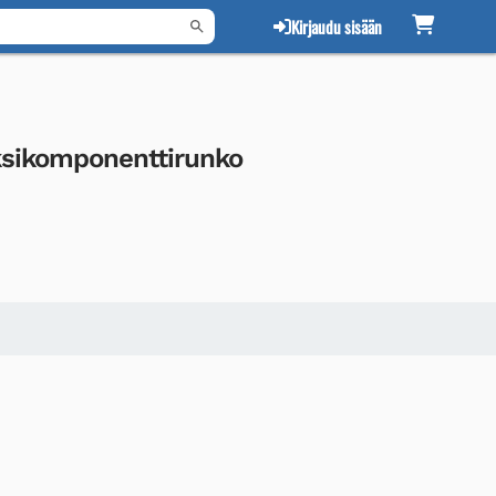
Kirjaudu sisään
sikomponenttirunko