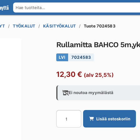
eyttä
Hae tuotteita...
YT
TYÖKALUT
KÄSITYÖKALUT
Tuote 7024583
Rullamitta BAHCO 5m,yk
LVI
7024583
12,30
€
(alv 25,5%)
Ei noutoa myymälästä
Rullamitta
Lisää ostoskoriin
BAHCO
5m,yksikomponenttirunko
määrä