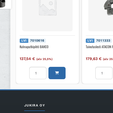
LVI
7010616
LVI
7011333
Kulmaputkipihti BAHCO
Taivutuslesti ATACON
137,54
€
179,63
€
(alv 25,5%)
(alv 2
Kulmaputkipihti
Taivutusles
BAHCO
ATACON
määrä
PIENI
QUICK-
BEND
3/8
määrä
JUKIRA OY