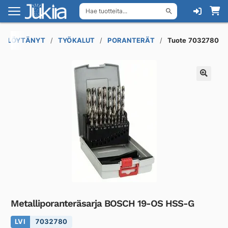
Hae tuotteita...
Siirry
Siirry
navigointiin
sisältöön
MIN LÖYTÄNYT
TYÖKALUT
PORANTERÄT
Tuote 7032780
Metalliporanteräsarja BOSCH 19-OS HSS-G
LVI
7032780