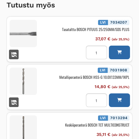
Tutustu myös
LVI
7034207
Tasataltta BOSCH PITUUS 25/250MM/SDS PLUS
37,07
€
(alv 25,5%)
Tasataltta
BOSCH
PITUUS
25/250MM/SDS
PLUS
määrä
LVI
7031908
Metalliporanterä BOSCH HSS-G 10.0X133MM/1KPL
14,80
€
(alv 25,5%)
Metalliporanterä
BOSCH
HSS-
G
10.0X133MM/1KPL
määrä
LVI
7013294
Keskiöporanterä BOSCH TCT MULTICONSTRUCT
35,11
€
(alv 25,5%)