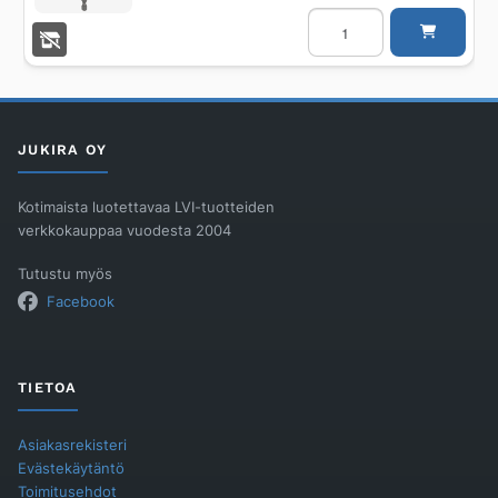
Keskiöporanterä
BOSCH
TCT
MULTICONSTRUCT
määrä
JUKIRA OY
Kotimaista luotettavaa LVI-tuotteiden
verkkokauppaa vuodesta 2004
Tutustu myös
Facebook
TIETOA
Asiakasrekisteri
Evästekäytäntö
Toimitusehdot