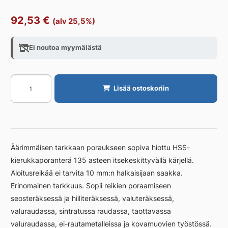
92,53
€
(alv 25,5%)
Ei noutoa myymälästä
Metalliporanteräsarja
Lisää ostoskoriin
BOSCH
19-
OS
HSS-
G
Äärimmäisen tarkkaan poraukseen sopiva hiottu HSS-
määrä
kierukkaporanterä 135 asteen itsekeskittyvällä kärjellä.
Aloitusreikää ei tarvita 10 mm:n halkaisijaan saakka.
Erinomainen tarkkuus. Sopii reikien poraamiseen
seosteräksessä ja hiiliteräksessä, valuteräksessä,
valuraudassa, sintratussa raudassa, taottavassa
valuraudassa, ei-rautametalleissa ja kovamuovien työstössä.