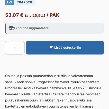
LVI
7047020
53,07
€
/
PAK
(alv 25,5%)
Ei noutoa myymälästä
Puukkosahanterä
Lisää ostoskoriin
BOSCH
S
2345
X
PROG.
Ohuen ja paksun puumateriaalin siistiin ja vaivattomaan
5KPL
sahaukseen sopiva Progressor for Wood ?puukkosahanterä.
PUU
Progressiivisesti kasvavalla hammasvälillä ja tarkkuushiotulla
määrä
hammastuksella varustettu HCS-terä mahdollistaa pehmeän
puun, rakennuspuun ja kaikkien rakennussovelluksissa
käytettävien ei-kuluttavien puumateriaalien leikkaamisen.