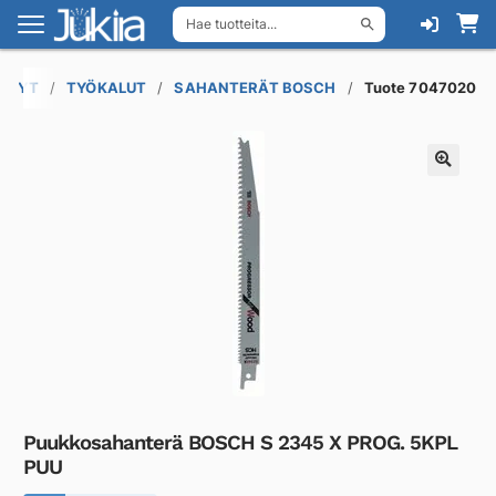
Hae tuotteita...
Siirry
Siirry
navigointiin
sisältöön
TÄNYT
TYÖKALUT
SAHANTERÄT BOSCH
Tuote 7047020
Puukkosahanterä BOSCH S 2345 X PROG. 5KPL
PUU