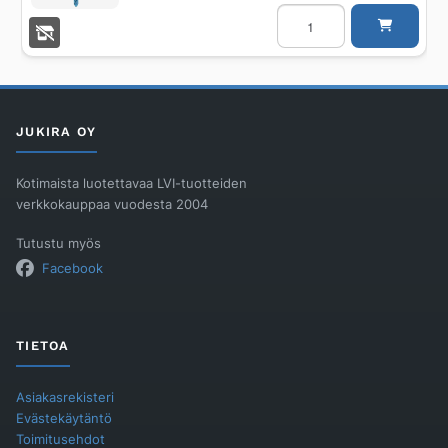
Pistosahanterä
BOSCH
T123X
(5KPL)
määrä
JUKIRA OY
Kotimaista luotettavaa LVI-tuotteiden
verkkokauppaa vuodesta 2004
Tutustu myös
Facebook
TIETOA
Asiakasrekisteri
Evästekäytäntö
Toimitusehdot