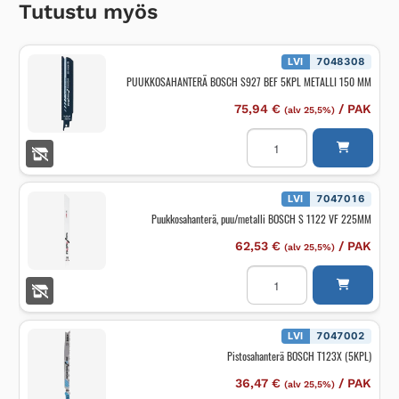
Tutustu myös
LVI
7048308
PUUKKOSAHANTERÄ BOSCH S927 BEF 5KPL METALLI 150 MM
75,94
€
/
PAK
(alv 25,5%)
PUUKKOSAHANTERÄ
BOSCH
S927
BEF
5KPL
METALLI
LVI
7047016
150
Puukkosahanterä, puu/metalli BOSCH S 1122 VF 225MM
MM
määrä
62,53
€
/
PAK
(alv 25,5%)
Puukkosahanterä,
puu/metalli
BOSCH
S
1122
VF
LVI
7047002
225MM
Pistosahanterä BOSCH T123X (5KPL)
määrä
36,47
€
/
PAK
(alv 25,5%)