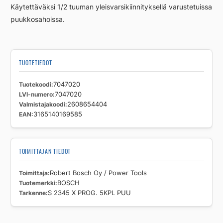
Käytettäväksi 1/2 tuuman yleisvarsikiinnityksellä varustetuissa
puukkosahoissa.
TUOTETIEDOT
Tuotekoodi
7047020
LVI-numero
7047020
Valmistajakoodi
2608654404
EAN
3165140169585
TOIMITTAJAN TIEDOT
Toimittaja
Robert Bosch Oy / Power Tools
Tuotemerkki
BOSCH
Tarkenne
S 2345 X PROG. 5KPL PUU