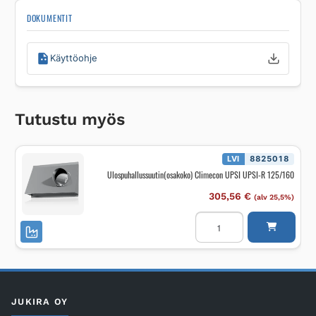
DOKUMENTIT
Käyttöohje
Tutustu myös
LVI
8825018
Ulospuhallussuutin(osakoko) Climecon UPSI UPSI-R 125/160
305,56
€
(alv 25,5%)
Ulospuhallussuutin(osakok
Climecon
UPSI
UPSI-
R
125/160
määrä
JUKIRA OY