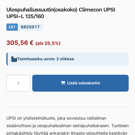
Ulospuhallussuutin(osakoko) Climecon UPSI
UPSI-L 125/160
LVI
8825017
305,56
€
(alv 25,5%)
Toimitusaika-arvio: 2 viikkoa
Ulospuhallussuutin(osakoko)
Lisää ostoskoriin
Climecon
UPSI
UPSI-
L
125/160
UPSI on yhdistelmätuote, joka sovelutuu raitisilman
määrä
sisäänottoon ja ulospuhallusilman seinäpuhallukseen. Tuotteen
pintakäsittely täyttää ankariakin ilmasto-olosuhteita kestävän