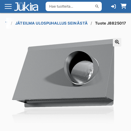
Hae tuotteita...
Siirry
Siirry
navigointiin
sisältöön
ÄNYT
JÄTEILMA ULOSPUHALLUS SEINÄSTÄ
Tuote J8825017