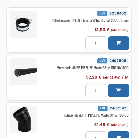
LVI
3258402
Putkikannake PIPELIFE Master3Plus Bismat 2000 75 mm
13,90
€
(alv 25,5%)
Putkikannake
PIPELIFE
Master3Plus
Bismat
2000
75
LVI
2407505
mm
Muhviputki db PP PIPELIFE Master3Plus DN110x1000
määrä
52,20
€
/
M
(alv 25,5%)
Muhviputki
db
PP
PIPELIFE
Master3Plus
DN110x1000
LVI
2407547
määrä
Kulmayhde dB PP PIPELIFE Master3Plus 160-30
51,48
€
(alv 25,5%)
Kulmayhde
dB