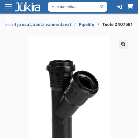
Hae tuotteita...
Siirry
Siirry
navigointiin
sisältöön
viemärit ja osat, ääntä vaimentavat
Pipelife
Tuote 2407561