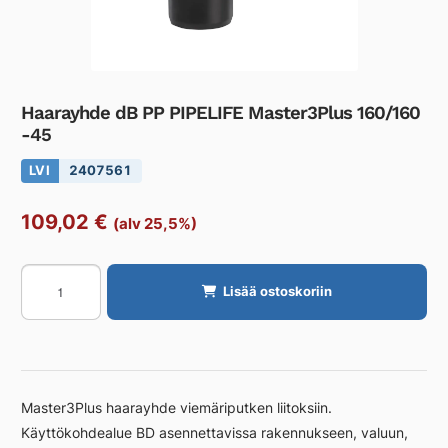
Haarayhde dB PP PIPELIFE Master3Plus 160/160
-45
LVI
2407561
109,02
€
(alv 25,5%)
Haarayhde
Lisää ostoskoriin
dB
PP
PIPELIFE
Master3Plus
160/160
Master3Plus haarayhde viemäriputken liitoksiin.
-45
Käyttökohdealue BD asennettavissa rakennukseen, valuun,
määrä