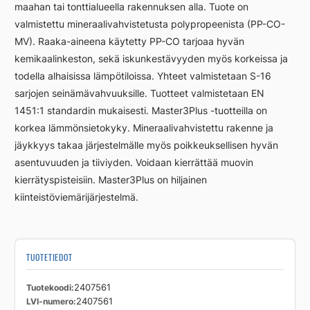
maahan tai tonttialueella rakennuksen alla. Tuote on
valmistettu mineraalivahvistetusta polypropeenista (PP-CO-
MV). Raaka-aineena käytetty PP-CO tarjoaa hyvän
kemikaalinkeston, sekä iskunkestävyyden myös korkeissa ja
todella alhaisissa lämpötiloissa. Yhteet valmistetaan S-16
sarjojen seinämävahvuuksille. Tuotteet valmistetaan EN
1451:1 standardin mukaisesti. Master3Plus -tuotteilla on
korkea lämmönsietokyky. Mineraalivahvistettu rakenne ja
jäykkyys takaa järjestelmälle myös poikkeuksellisen hyvän
asentuvuuden ja tiiviyden. Voidaan kierrättää muovin
kierrätyspisteisiin. Master3Plus on hiljainen
kiinteistöviemärijärjestelmä.
TUOTETIEDOT
Tuotekoodi
2407561
LVI-numero
2407561