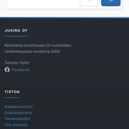
PP
PIPELIFE
Master3Plus
160-
30
määrä
JUKIRA OY
Kotimaista luotettavaa LVI-tuotteiden
verkkokauppaa vuodesta 2004
Tutustu myös
Facebook
TIETOA
Asiakasrekisteri
Evästekäytäntö
Toimitusehdot
Ota yhteyttä