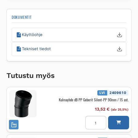
DOKUMENTIT
Käyttöohje
Tekniset tiedot
Tutustu myös
LVI
2409610
Kulmayhde dB PP Geberit Silent-PP 90mm / 15 ast.
13,52
€
(alv 25,5%)
Kulmayhde
dB
PP
Geberit
Silent-