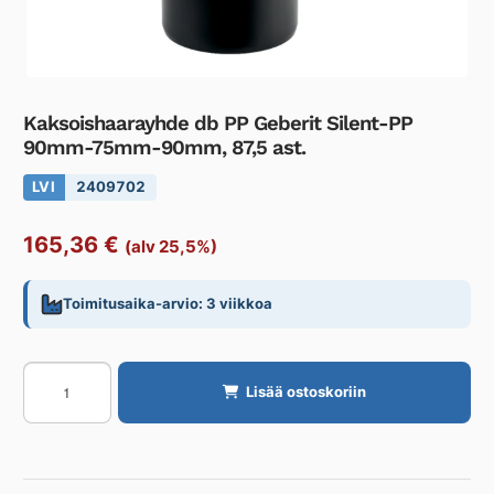
Kaksoishaarayhde db PP Geberit Silent-PP
90mm-75mm-90mm, 87,5 ast.
LVI
2409702
165,36
€
(alv 25,5%)
Toimitusaika-arvio: 3 viikkoa
Kaksoishaarayhde
Lisää ostoskoriin
db
PP
Geberit
Silent-