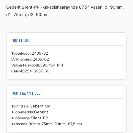
PP
Geberit Silent-PP -kaksoishaarayhde 87,5°, vasen: d=90mm,
90mm-
d1=75mm, d2=90mm
75mm-
90mm,
87,5
ast.
TUOTETIEDOT
määrä
Tuotekoodi
2409702
LVI-numero
2409702
Valmistajakoodi
390.464.14.1
EAN
4025416937159
TOIMITTAJAN TIEDOT
Toimittaja
Geberit Oy
Tuotemerkki
Geberit
Tuotesarja
Silent-PP
Tarkenne
90mm-75mm-90mm, 87,5 ast.