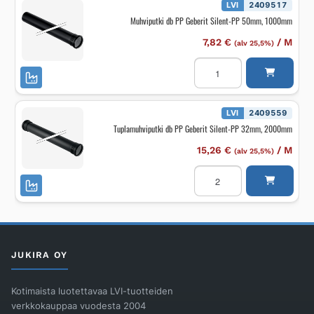
PP
LVI
2409517
90mm
Muhviputki db PP Geberit Silent-PP 50mm, 1000mm
/
15
ast.
7,82
€
/
M
(alv 25,5%)
määrä
Muhviputki
db
PP
Geberit
Silent-
PP
LVI
2409559
50mm,
Tuplamuhviputki db PP Geberit Silent-PP 32mm, 2000mm
1000mm
määrä
15,26
€
/
M
(alv 25,5%)
Tuplamuhviputki
db
PP
Geberit
Silent-
PP
32mm,
2000mm
määrä
JUKIRA OY
Kotimaista luotettavaa LVI-tuotteiden
verkkokauppaa vuodesta 2004