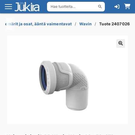
Hae tuotteita...
Siirry
Siirry
navigointiin
sisältöön
iviemärit ja osat, ääntä vaimentavat
Wavin
Tuote 2407026