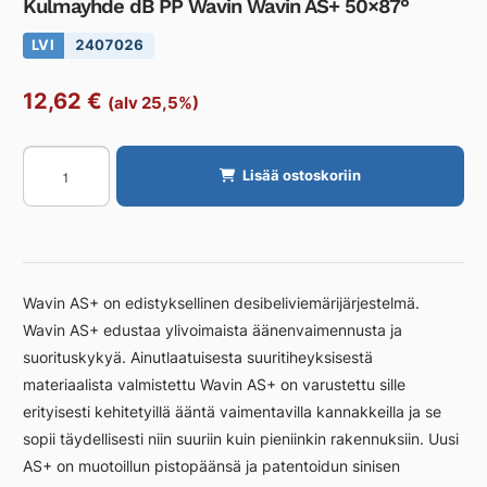
Kulmayhde dB PP Wavin Wavin AS+ 50×87°
LVI
2407026
12,62
€
(alv 25,5%)
Kulmayhde
Lisää ostoskoriin
dB
PP
Wavin
Wavin
AS+
Wavin AS+ on edistyksellinen desibeliviemärijärjestelmä.
50x87°
Wavin AS+ edustaa ylivoimaista äänenvaimennusta ja
määrä
suorituskykyä. Ainutlaatuisesta suuritiheyksisestä
materiaalista valmistettu Wavin AS+ on varustettu sille
erityisesti kehitetyillä ääntä vaimentavilla kannakkeilla ja se
sopii täydellisesti niin suuriin kuin pieniinkin rakennuksiin. Uusi
AS+ on muotoillun pistopäänsä ja patentoidun sinisen