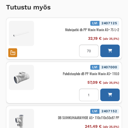
Tutustu myös
LVI
2407125
Muhviputki db PP Wavin Wavin AS+ 75 L=2
32,19
€
(alv 25,5%)
Muhviputki
db
PP
Wavin
Wavin
AS+
LVI
2407000
75
Puhdistusyhde dB PP Wavin Wavin AS+ 110.0
L=2
määrä
57,09
€
(alv 25,5%)
Puhdistusyhde
dB
PP
Wavin
Wavin
AS+
LVI
2407152
110.0
DB SUIHKUHAARAYHDE AS+ 110x110x50x87 PP
määrä
241,49
€
(alv 25,5%)