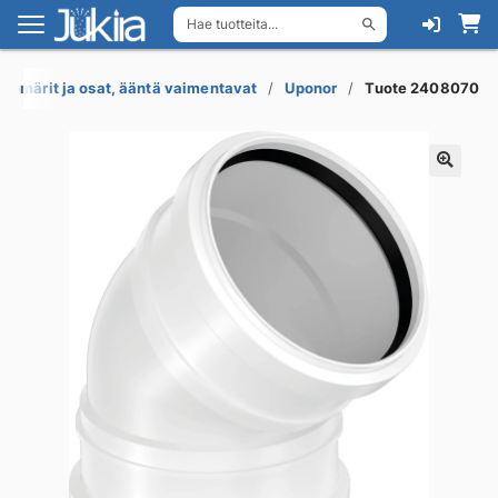
Hae tuotteita...
Siirry
Siirry
navigointiin
sisältöön
viemärit ja osat, ääntä vaimentavat
Uponor
Tuote 2408070