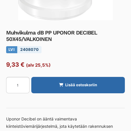
Muhvikulma dB PP UPONOR DECIBEL
50X45/VALKOINEN
LVI
2408070
9,33
€
(alv 25,5%)
Muhvikulma
Lisää ostoskoriin
dB
PP
UPONOR
DECIBEL
50X45/VALKOINEN
Uponor Decibel on ääntä vaimentava
määrä
kiinteistöviemärijärjestelmä, jota käytetään rakennuksen