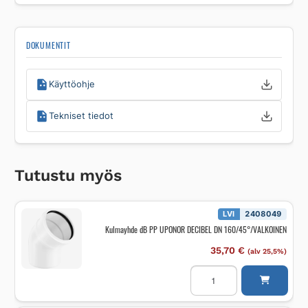
DOKUMENTIT
Käyttöohje
Tekniset tiedot
Tutustu myös
LVI
2408049
Kulmayhde dB PP UPONOR DECIBEL DN 160/45°/VALKOINEN
35,70
€
(alv 25,5%)
Kulmayhde
dB
PP
UPONOR
DECIBEL