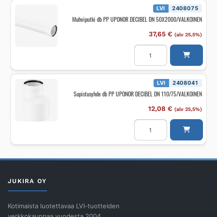
DN
LVI
2408075
160/45°/VALKOINEN
Muhviputki db PP UPONOR DECIBEL DN 50X2000/VALKOINEN
määrä
37,65
€
(alv 25,5%)
Muhviputki
db
PP
UPONOR
DECIBEL
DN
LVI
2408041
50X2000/VALKOINEN
Supistusyhde db PP UPONOR DECIBEL DN 110/75/VALKOINEN
määrä
12,08
€
(alv 25,5%)
Supistusyhde
db
PP
UPONOR
DECIBEL
DN
110/75/VALKOINEN
määrä
JUKIRA OY
Kotimaista luotettavaa LVI-tuotteiden
verkkokauppaa vuodesta 2004