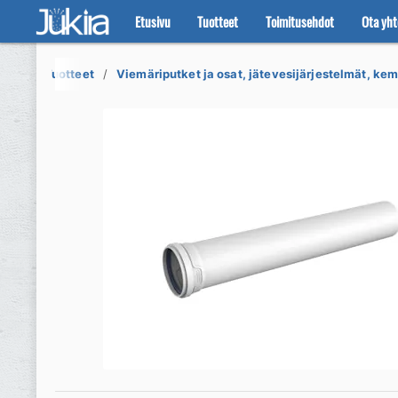
Etusivu
Tuotteet
Toimitusehdot
Ota yht
Siirry
Siirry
navigointiin
sisältöön
Tuotteet
Viemäriputket ja osat, jätevesijärjestelmät, kemi