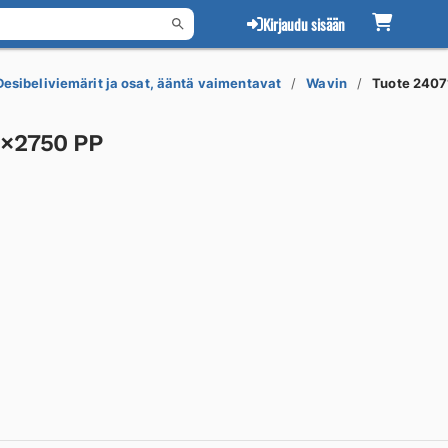
Kirjaudu sisään
Desibeliviemärit ja osat, ääntä vaimentavat
Wavin
Tuote 240
0×2750 PP