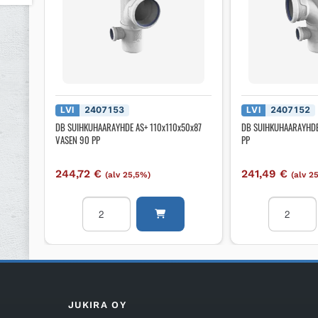
LVI
2407153
LVI
2407152
DB SUIHKUHAARAYHDE AS+ 110x110x50x87
DB SUIHKUHAARAYHDE
VASEN 90 PP
PP
244,72
€
241,49
€
(alv 25,5%)
(alv 2
DB
DB
SUIHKUHAARAYHDE
SUIHKUH
AS+
AS+
110x110x50x87
110x110x
VASEN
PP
90
määrä
PP
JUKIRA OY
määrä