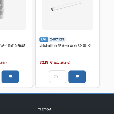
LVI
2407125
 AS+ 110x110x50x87
Muhviputki db PP Wavin Wavin AS+ 75 L=2
32,19
€
5,5%)
(alv 25,5%)
Muhviputki
AARAYHDE
db
PP
50x87
Wavin
Wavin
AS+
75
TIETOA
L=2