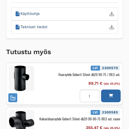
Käyttöohje
Tekniset tiedot
Tutustu myös
LVI
2300570
Haarayhde Geberit Silent-db20 90-75 / 88.5 ast.
89,71
€
(alv 25,5%)
Haarayhde
Geberit
Silent-
db20
90-
75
LVI
2300585
/
Kaksoishaarayhde Geberit Silent-db20 90-90-75 88.5 ast. vasen
88.5
ast.
määrä
355,47
€
(alv 25,5%)