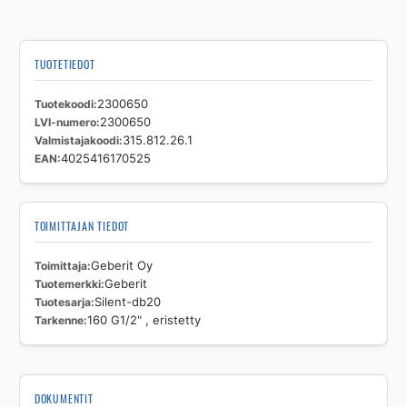
määrä
TUOTETIEDOT
Tuotekoodi
2300650
LVI-numero
2300650
Valmistajakoodi
315.812.26.1
EAN
4025416170525
TOIMITTAJAN TIEDOT
Toimittaja
Geberit Oy
Tuotemerkki
Geberit
Tuotesarja
Silent-db20
Tarkenne
160 G1/2" , eristetty
DOKUMENTIT