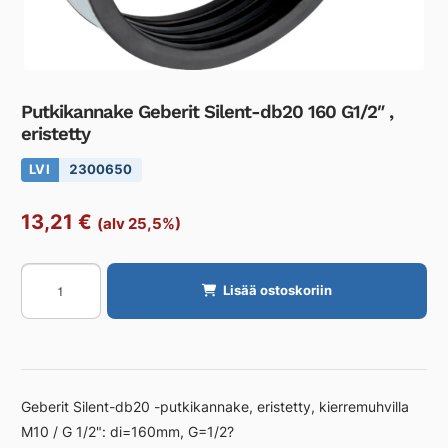
Putkikannake Geberit Silent-db20 160 G1/2″ ,
eristetty
LVI
2300650
13,21
€
(alv 25,5%)
Putkikannake
Lisää ostoskoriin
Geberit
Silent-
db20
160
G1/2"
Geberit Silent-db20 -putkikannake, eristetty, kierremuhvilla
,
M10 / G 1/2": di=160mm, G=1/2?
eristetty