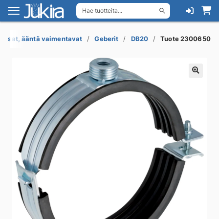
Hae tuotteita...
Siirry
Siirry
navigointiin
sisältöön
ja osat, ääntä vaimentavat
Geberit
DB20
Tuote 2300650