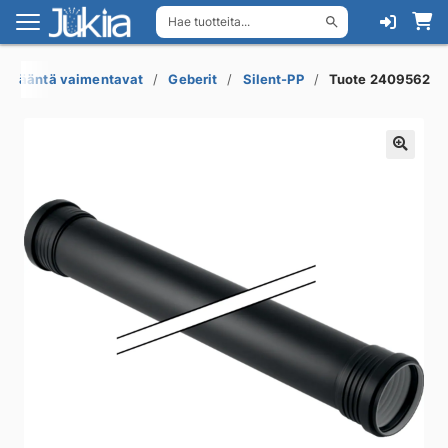
Hae tuotteita...
Siirry
Siirry
navigointiin
sisältöön
sat, ääntä vaimentavat
Geberit
Silent-PP
Tuote 2409562