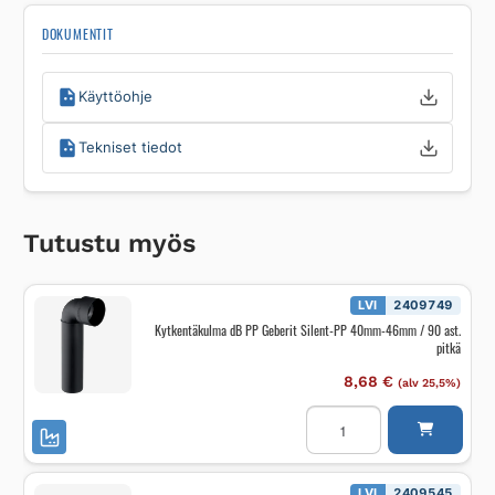
DOKUMENTIT
Käyttöohje
Tekniset tiedot
Tutustu myös
LVI
2409749
Kytkentäkulma dB PP Geberit Silent-PP 40mm-46mm / 90 ast.
pitkä
8,68
€
(alv 25,5%)
Kytkentäkulma
dB
PP
Geberit
Silent-
PP
LVI
2409545