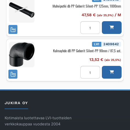
40mm-
Muhviputki db PP Geberit Silent-PP 125mm, 1000mm
46mm
/
90
47,58
€
/
M
(alv 25,5%)
ast.
pitkä
Muhviputki
määrä
db
PP
Geberit
Silent-
PP
LVI
2409642
125mm,
Kulmayhde dB PP Geberit Silent-PP 90mm / 87,5 ast.
1000mm
määrä
13,52
€
(alv 25,5%)
Kulmayhde
dB
PP
Geberit
Silent-
PP
90mm
/
87,5
JUKIRA OY
ast.
määrä
Kotimaista luotettavaa LVI-tuotteiden
verkkokauppaa vuodesta 2004