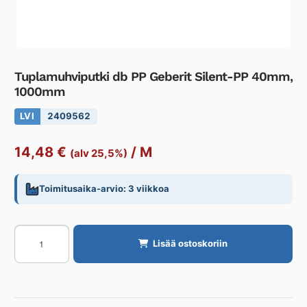
Tuplamuhviputki db PP Geberit Silent-PP 40mm,
1000mm
LVI
2409562
14,48
€
/
M
(alv 25,5%)
Toimitusaika-arvio: 3 viikkoa
Tuplamuhviputki
Lisää ostoskoriin
db
PP
Geberit
Silent-