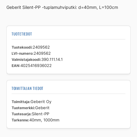
PP
Geberit Silent-PP -tuplamuhviputki: d=40mm, L=100cm
40mm,
1000mm
määrä
TUOTETIEDOT
Tuotekoodi
2409562
LVI-numero
2409562
Valmistajakoodi
390.111.14.1
EAN
4025416936022
TOIMITTAJAN TIEDOT
Toimittaja
Geberit Oy
Tuotemerkki
Geberit
Tuotesarja
Silent-PP
Tarkenne
40mm, 1000mm