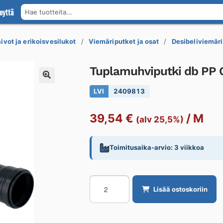
eyttä
Hae tuotteita...
ivot ja erikoisvesilukot
Viemäriputket ja osat
Desibeliviemäri
Tuplamuhviputki db PP
LVI
2409813
39,54
€
/
M
(alv 25,5%)
Toimitusaika-arvio: 3 viikkoa
Tuplamuhviputki
Lisää ostoskoriin
db
PP
Geberit