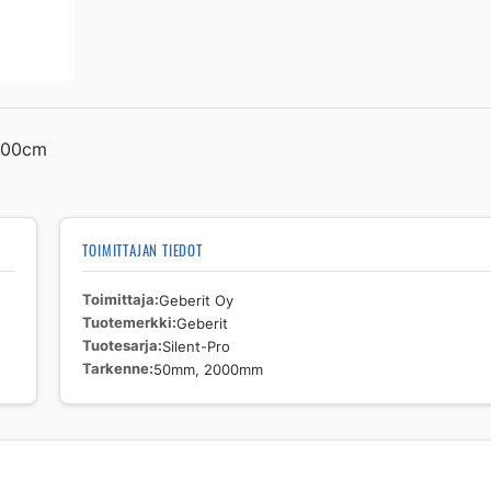
Silent-
Pro
50mm,
2000mm
määrä
=200cm
TOIMITTAJAN TIEDOT
Toimittaja
Geberit Oy
Tuotemerkki
Geberit
Tuotesarja
Silent-Pro
Tarkenne
50mm, 2000mm