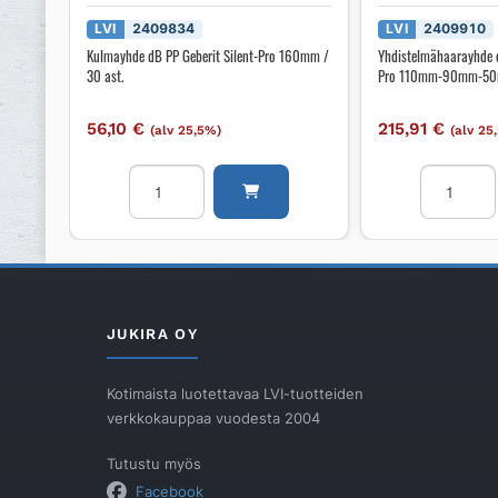
LVI
2409834
LVI
2409910
Kulmayhde dB PP Geberit Silent-Pro 160mm /
Yhdistelmähaarayhde d
30 ast.
Pro 110mm-90mm-50mm
56,10
€
215,91
€
(alv 25,5%)
(alv 25
Kulmayhde
Yhdistelm
dB
dB
PP
PP
Geberit
Geberit
Silent-
Silent-
Pro
Pro
160mm
110mm-
JUKIRA OY
/
90mm-
30
50mm
Kotimaista luotettavaa LVI-tuotteiden
ast.
/
verkkokauppaa vuodesta 2004
määrä
87,5
ast.
Tutustu myös
O
Facebook
määrä