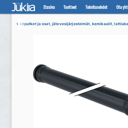
Etusivu
Tuotteet
Toimitusehdot
Ota yht
Siirry
Siirry
navigointiin
sisältöön
et
Viemäriputket ja osat, jätevesijärjestelmät, kemikaalit, lattiaka