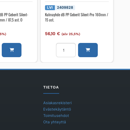
LVI
2409828
B PP Geberit Silent-
Kulmayhde dB PP Geberit Silent-Pro 160mm /
 / 87,5 ast. O
15 ast.
56,10
€
,5%)
(alv 25,5%)
ähaarayhde
Kulmayhde
dB
PP
Geberit
Silent-
Pro
160mm
TIETOA
/
15
Asiakasrekisteri
ast.
Evästekäytäntö
määrä
Toimitusehdot
Ota yhteyttä