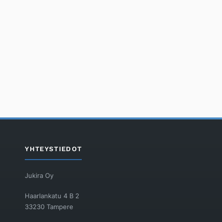
YHTEYSTIEDOT
Jukira Oy
Haarlankatu 4 B 2
33230 Tampere