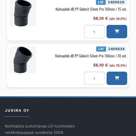
Pro
LVI
2409828
90mm,
Kulmayhde dB PP Geberit Silent-Pro 160mm / 15 ast.
1500mm
määrä
56,10
€
(alv 25,5%)
Kulmayhde
dB
PP
Geberit
Silent-
Pro
LVI
2409834
160mm
Kulmayhde dB PP Geberit Silent-Pro 160mm / 30 ast.
/
15
ast.
56,10
€
(alv 25,5%)
määrä
Kulmayhde
dB
PP
Geberit
Silent-
Pro
160mm
/
30
JUKIRA OY
ast.
määrä
Kotimaista luotettavaa LVI-tuotteiden
verkkokauppaa vuodesta 2004