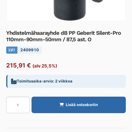
Yhdistelmähaarayhde dB PP Geberit Silent-Pro
110mm-90mm-50mm / 87,5 ast. O
LVI
2409910
215,91
€
(alv 25,5%)
Toimitusaika-arvio: 2 viikkoa
Yhdistelmähaarayhde
Lisää ostoskoriin
dB
PP
Geberit
Silent-