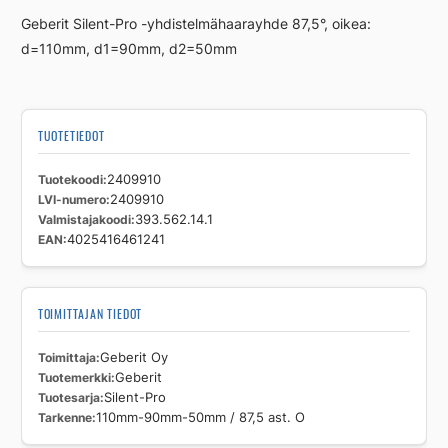
Pro
Geberit Silent-Pro -yhdistelmähaarayhde 87,5°, oikea:
110mm-
d=110mm, d1=90mm, d2=50mm
90mm-
50mm
/
87,5
TUOTETIEDOT
ast.
O
Tuotekoodi
2409910
määrä
LVI-numero
2409910
Valmistajakoodi
393.562.14.1
EAN
4025416461241
TOIMITTAJAN TIEDOT
Toimittaja
Geberit Oy
Tuotemerkki
Geberit
Tuotesarja
Silent-Pro
Tarkenne
110mm-90mm-50mm / 87,5 ast. O