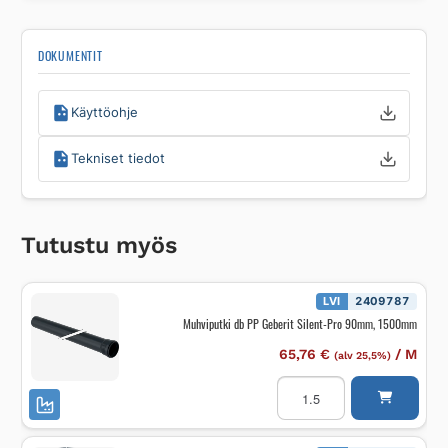
DOKUMENTIT
Käyttöohje
Tekniset tiedot
Tutustu myös
LVI
2409787
Muhviputki db PP Geberit Silent-Pro 90mm, 1500mm
65,76
€
/
M
(alv 25,5%)
Muhviputki
db
PP
Geberit
Silent-