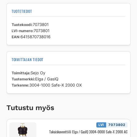
1000
Safe-
TUOTETIEDOT
X
2000
Tuotekoodi
7073801
OX
LVI-numero
7073801
määrä
EAN
6415870738016
TOIMITTAJAN TIEDOT
Toimittaja
Sejo Oy
Tuotemerkki
Elga / GasIQ
Tarkenne
3004-1000 Safe-X 2000 OX
Tutustu myös
LVI
7073802
Takaiskuventtiili Elga / GasIQ 3004-0000 Safe-X 2000 AC