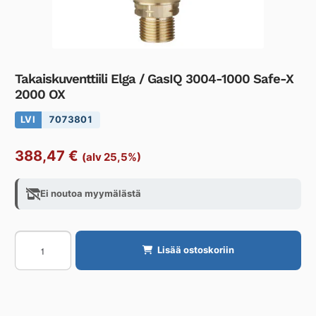
Takaiskuventtiili Elga / GasIQ 3004-1000 Safe-X
2000 OX
LVI
7073801
388,47
€
(alv 25,5%)
Ei noutoa myymälästä
Takaiskuventtiili
Lisää ostoskoriin
Elga
/
GasIQ
3004-