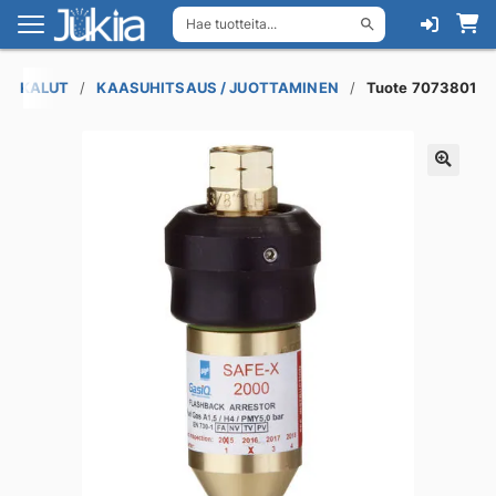
Hae tuotteita...
Siirry
Siirry
navigointiin
sisältöön
YÖKALUT
KAASUHITSAUS / JUOTTAMINEN
Tuote 7073801