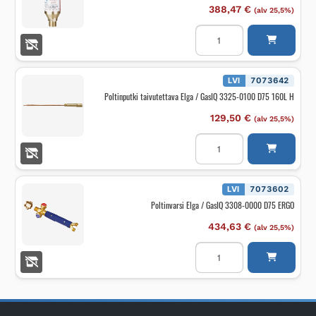
388,47
€
(alv 25,5%)
Takaiskuventtiili
Elga
/
GasIQ
3004-
0000
LVI
7073642
Safe-
Poltinputki taivutettava Elga / GasIQ 3325-0100 D75 160L H
X
2000
AC
129,50
€
(alv 25,5%)
määrä
Poltinputki
taivutettava
Elga
/
GasIQ
3325-
LVI
7073602
0100
Poltinvarsi Elga / GasIQ 3308-0000 D75 ERGO
D75
160L
H
434,63
€
(alv 25,5%)
määrä
Poltinvarsi
Elga
/
GasIQ
3308-
0000
D75
ERGO