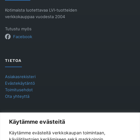
Kotimaista luotettavaa LVI-tuotteiden
verkkokauppaa vuodesta 2004
Tutustu myös
Facebook
TIETOA
Asiakasrekisteri
Evästekäytäntö
Toimitusehdot
Ota yhteyttä
YHTEYSTIEDOT
Käytämme evästeitä
Käytämme evästeitä verkkokaupan toimintaan,
Jukira Oy
kävijätilastojen keräämiseen sekä markkoinnin