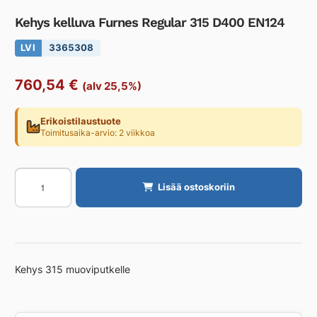
Kehys kelluva Furnes Regular 315 D400 EN124
LVI
3365308
760,54
€
(alv 25,5%)
Erikoistilaustuote
Toimitusaika-arvio: 2 viikkoa
Kehys
Lisää ostoskoriin
kelluva
Furnes
Regular
315
D400
Kehys 315 muoviputkelle
EN124
määrä