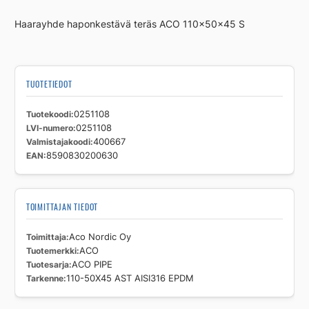
50X45
Haarayhde haponkestävä teräs ACO 110x50x45 S
AST
AISI316
EPDM
määrä
TUOTETIEDOT
Tuotekoodi
0251108
LVI-numero
0251108
Valmistajakoodi
400667
EAN
8590830200630
TOIMITTAJAN TIEDOT
Toimittaja
Aco Nordic Oy
Tuotemerkki
ACO
Tuotesarja
ACO PIPE
Tarkenne
110-50X45 AST AISI316 EPDM