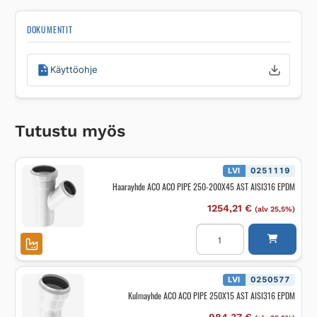
DOKUMENTIT
Käyttöohje
Tutustu myös
LVI
0251119
Haarayhde ACO ACO PIPE 250-200X45 AST AISI316 EPDM
1254,21
€
(alv 25,5%)
Haarayhde
ACO
ACO
PIPE
250-
200X45
LVI
0250577
AST
Kulmayhde ACO ACO PIPE 250X15 AST AISI316 EPDM
AISI316
EPDM
määrä