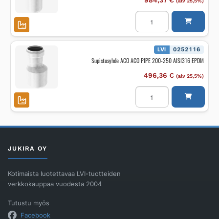
984,37
€
(alv 25,5%)
Kulmayhde
ACO
ACO
PIPE
250X15
AST
LVI
0252116
AISI316
Supistusyhde ACO ACO PIPE 200-250 AISI316 EPDM
EPDM
määrä
496,36
€
(alv 25,5%)
Supistusyhde
ACO
ACO
PIPE
200-
250
AISI316
EPDM
määrä
JUKIRA OY
Kotimaista luotettavaa LVI-tuotteiden
verkkokauppaa vuodesta 2004
Tutustu myös
Facebook