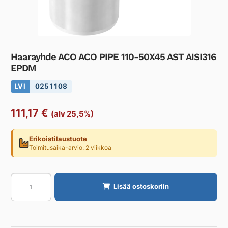
Haarayhde ACO ACO PIPE 110-50X45 AST AISI316
EPDM
LVI
0251108
111,17
€
(alv 25,5%)
Erikoistilaustuote
Toimitusaika-arvio: 2 viikkoa
Haarayhde
Lisää ostoskoriin
ACO
ACO
PIPE
110-