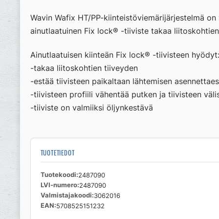
Wavin Wafix HT/PP-kiinteistöviemärijärjestelmä on 
ainutlaatuinen Fix lock® -tiiviste takaa liitoskohtien
Ainutlaatuisen kiinteän Fix lock® -tiivisteen hyödyt
-takaa liitoskohtien tiiveyden
-estää tiivisteen paikaltaan lähtemisen asennettae
-tiivisteen profiili vähentää putken ja tiivisteen väl
-tiiviste on valmiiksi öljynkestävä
TUOTETIEDOT
Tuotekoodi
2487090
LVI-numero
2487090
Valmistajakoodi
3062016
EAN
5708525151232