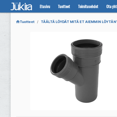
Etusivu
Tuotteet
Toimitusehdot
Ota yht
Siirry
Siirry
navigointiin
sisältöön
Tuotteet
TÄÄLTÄ LÖYDÄT MITÄ ET AIEMMIN LÖYTÄN