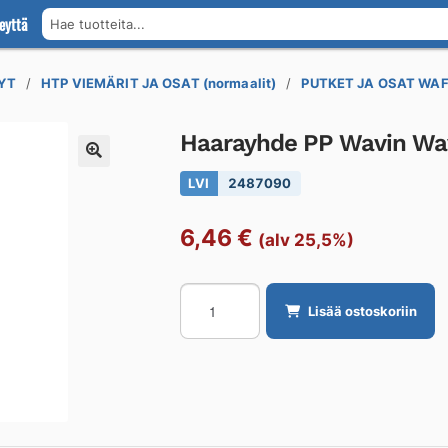
eyttä
Hae tuotteita...
YT
HTP VIEMÄRIT JA OSAT (normaalit)
PUTKET JA OSAT WAF
Haarayhde PP Wavin Wa
LVI
2487090
6,46
€
(alv 25,5%)
Haarayhde
Lisää ostoskoriin
PP
Wavin
Wavin
WAFIX
DN
75-