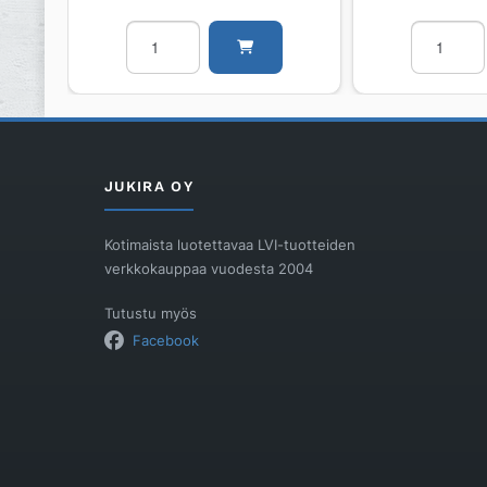
Haarayhde
Tulppa
PP
PP
Wavin
Wavin
Wavin
Wavin
WAFIX
WAFIX
160x110x45
DU
Harmaa
50/VALKO
JUKIRA OY
määrä
määrä
Kotimaista luotettavaa LVI-tuotteiden
verkkokauppaa vuodesta 2004
Tutustu myös
Facebook