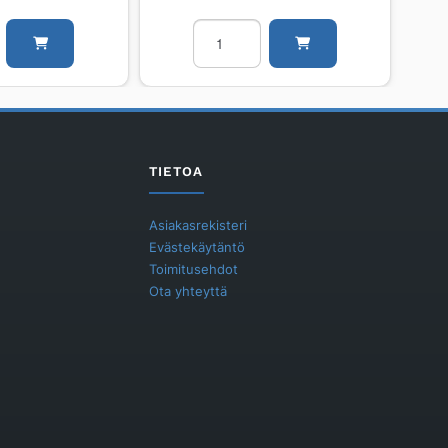
Pistoyhde
PP
Wavin
Wavin
WAFIX
160
INEN
Harmaa
TIETOA
määrä
Asiakasrekisteri
Evästekäytäntö
Toimitusehdot
Ota yhteyttä