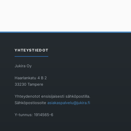
YHTEYSTIEDOT
Jukira Oy
Haarlankatu 4 B 2
33230 Tampere
Yhteydenotot ensisijaisesti sähköpostilla.
Sähköpostiosoite
asiakaspalvelu@jukira.fi
Y-tunnus: 1914565-6