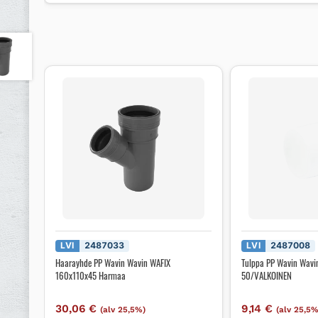
LVI
2487033
LVI
2487008
Haarayhde PP Wavin Wavin WAFIX
Tulppa PP Wavin Wavi
160x110x45 Harmaa
50/VALKOINEN
30,06
€
9,14
€
(alv 25,5%)
(alv 25,5%