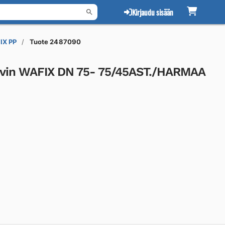
Kirjaudu sisään
IX PP
Tuote 2487090
vin WAFIX DN 75- 75/45AST./HARMAA