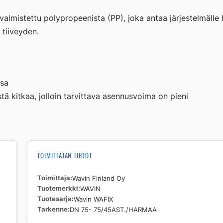
75/45AST./HARMAA
valmistettu polypropeenista (PP), joka antaa järjestelmälle
määrä
 tiiveyden.
:
ssa
istä kitkaa, jolloin tarvittava asennusvoima on pieni
TOIMITTAJAN TIEDOT
Toimittaja
Wavin Finland Oy
Tuotemerkki
WAVIN
Tuotesarja
Wavin WAFIX
Tarkenne
DN 75- 75/45AST./HARMAA